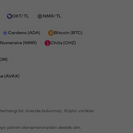
OXT/TL
NMR/TL
Cardano (ADA)
Bitcoin (BTC)
Numeraire (NMR)
Chiliz (CHZ)
ACM)
he (AVAX)
li herhangi bir öneride bulunmaz. Kripto varlıklar
eya yatırım danışmanınızdan destek alın.