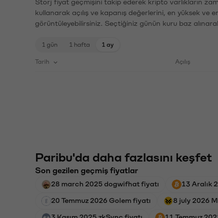
Storj fiyat geçmişini takip ederek kripto varlıkların za
kullanarak açılış ve kapanış değerlerini, en yüksek ve e
görüntüleyebilirsiniz. Seçtiğiniz günün kuru baz alınarak
1 gün
1 hafta
1 ay
Tarih
Açılış
Paribu'da daha fazlasını keşfet
Son gezilen geçmiş fiyatlar
28 march 2025 dogwifhat fiyatı
13 Aralık 2
20 Temmuz 2026 Golem fiyatı
8 july 2026 
3 Kasım 2025 zkSync fiyatı
11 Temmuz 2021