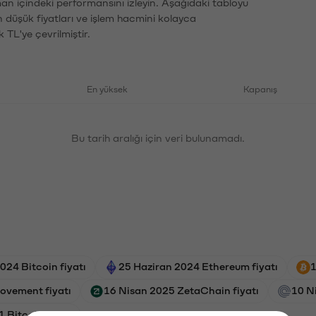
man içindeki performansını izleyin. Aşağıdaki tabloyu
n düşük fiyatları ve işlem hacmini kolayca
 TL'ye çevrilmiştir.
En yüksek
Kapanış
Bu tarih aralığı için veri bulunamadı.
024 Bitcoin fiyatı
25 Haziran 2024 Ethereum fiyatı
1
Movement fiyatı
16 Nisan 2025 ZetaChain fiyatı
10 N
 Bitcoin fiyatı