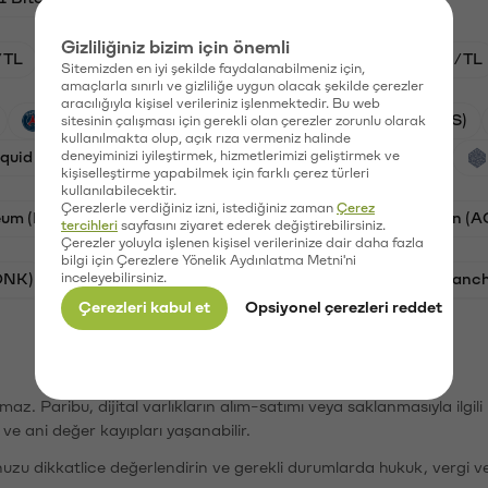
Gizliliğiniz bizim için önemli
/TL
HYPE/TL
GAL/TL
BTC/TL
ETH/TL
Sitemizden en iyi şekilde faydalanabilmeniz için,
amaçlarla sınırlı ve gizliliğe uygun olacak şekilde çerezler
aracılığıyla kişisel verileriniz işlenmektedir. Bu web
PSG (PSG)
Synapse (SYN)
Waves (WAVES)
sitesinin çalışması için gerekli olan çerezler zorunlu olarak
kullanılmakta olup, açık rıza vermeniz halinde
iquid (HYPE)
deneyiminizi iyileştirmek, hizmetlerimizi geliştirmek ve
Galatasaray (GAL)
Orchid (OXT)
kişiselleştirme yapabilmek için farklı çerez türleri
kullanılabilecektir.
Çerezlerle verdiğiniz izni, istediğiniz zaman
Çerez
eum (ETH)
Bat (BAT)
Chiliz (CHZ)
AC Milan (
tercihleri
sayfasını ziyaret ederek değiştirebilirsiniz.
Çerezler yoluyla işlenen kişisel verilerinize dair daha fazla
bilgi için Çerezlere Yönelik Aydınlatma Metni'ni
ONK)
inceleyebilirsiniz.
Ethereum (ETH)
Synapse (SYN)
Avalanc
Çerezleri kabul et
Opsiyonel çerezleri reddet
şımaz. Paribu, dijital varlıkların alım-satımı veya saklanmasıyla ilgi
r ve ani değer kayıpları yaşanabilir.
nuzu dikkatlice değerlendirin ve gerekli durumlarda hukuk, vergi v