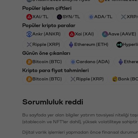
Popüler işlem çiftleri
XAI/TL
SYN/TL
ADA/TL
XRP
Popüler kripto paralar
Ankr (ANKR)
Xai (XAI)
Aave (AAVE)
Ripple (XRP)
Ethereum (ETH)
Hyperl
Günün öne çıkanları
Bitcoin (BTC)
Cardano (ADA)
Ether
Kripto para fiyat tahminleri
Bitcoin (BTC)
Ripple (XRP)
Bonk (B
Sorumluluk reddi
Bu sayfada yer alan bilgiler yatırım tavsiyesi niteliği ta
(stablecoin ve NFT'ler dahil), yüksek volatiliteye sahipti
Dijital varlık işlemleri yapmadan önce finansal durumu