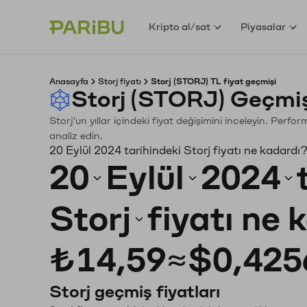
Kripto al/sat
Piyasalar
Anasayfa
Storj fiyatı
Storj (STORJ) TL fiyat geçmişi
Storj (STORJ) Geçmiş
Storj'un yıllar içindeki fiyat değişimini inceleyin. Perf
analiz edin.
20 Eylül 2024 tarihindeki Storj fiyatı ne kadardı
20
Eylül
2024
Storj
fiyatı ne 
₺14,59
≈
$0,425
Storj geçmiş fiyatları