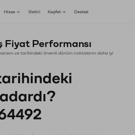
Hisse
Getiri
Keşfet
Destek
 Fiyat Performansı
ormansını ve tarihindeki önemli dönüm noktalarını daha iyi
?
tarihindeki
kadardı?
64492