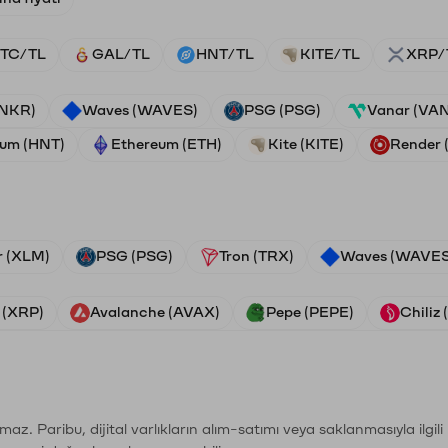
TC/TL
GAL/TL
HNT/TL
KITE/TL
XRP/
ANKR)
Waves (WAVES)
PSG (PSG)
Vanar (VA
ium (HNT)
Ethereum (ETH)
Kite (KITE)
Render
r (XLM)
PSG (PSG)
Tron (TRX)
Waves (WAVES
 (XRP)
Avalanche (AVAX)
Pepe (PEPE)
Chiliz
şımaz. Paribu, dijital varlıkların alım-satımı veya saklanmasıyla ilgi