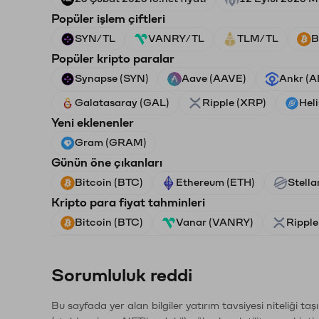
Popüler işlem çiftleri
SYN/TL
VANRY/TL
TLM/TL
B
Popüler kripto paralar
Synapse (SYN)
Aave (AAVE)
Ankr (
Galatasaray (GAL)
Ripple (XRP)
Hel
Yeni eklenenler
Gram (GRAM)
Günün öne çıkanları
Bitcoin (BTC)
Ethereum (ETH)
Stella
Kripto para fiyat tahminleri
Bitcoin (BTC)
Vanar (VANRY)
Ripple
Sorumluluk reddi
Bu sayfada yer alan bilgiler yatırım tavsiyesi niteliği ta