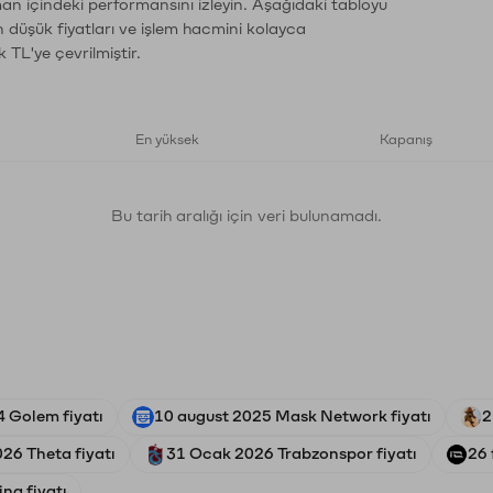
man içindeki performansını izleyin. Aşağıdaki tabloyu
n düşük fiyatları ve işlem hacmini kolayca
 TL'ye çevrilmiştir.
En yüksek
Kapanış
Bu tarih aralığı için veri bulunamadı.
 Golem fiyatı
10 august 2025 Mask Network fiyatı
2
26 Theta fiyatı
31 Ocak 2026 Trabzonspor fiyatı
26 
na fiyatı