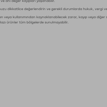
r ve ani değer kayıpları yaşanabilir.
nuzu dikkatlice değerlendirin ve gerekli durumlarda hukuk, vergi v
den veya kullanımından kaynaklanabilecek zarar, kayıp veya diğer 
Bazı ürünler tüm bölgelerde sunulmayabilir.