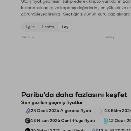
Storj fiyat geçmişini takip ederek kripto varlıkların za
kullanarak açılış ve kapanış değerlerini, en yüksek ve e
görüntüleyebilirsiniz. Seçtiğiniz günün kuru baz alınarak
1 gün
1 hafta
1 ay
Tarih
Açılış
Paribu'da daha fazlasını keşfet
Son gezilen geçmiş fiyatlar
23 Ocak 2026 Algorand fiyatı
18 Ekim 2024
18 Nisan 2026 Centrifuge fiyatı
12 Ocak 20
26 Şubat 2025 io.net fiyatı
12 Eylül 2025 Mi