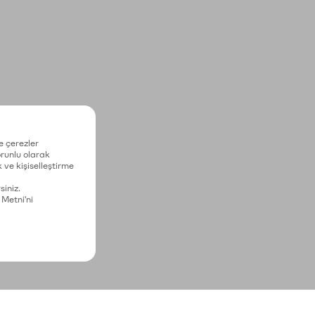
e çerezler
zorunlu olarak
 ve kişiselleştirme
siniz.
 Metni'ni