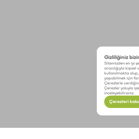
Gizliliğiniz biz
Sitemizden en iyi şe
aracılığıyla kişisel
kullanılmakta olup, 
yapabilmek için fark
Çerezlerle verdiğin
Çerezler yoluyla işl
inceleyebilirsiniz.
Çerezleri kabu