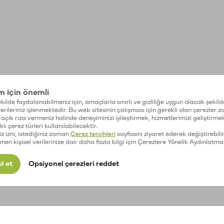
im için önemli
kilde faydalanabilmeniz için, amaçlarla sınırlı ve gizliliğe uygun olacak şekild
 verileriniz işlenmektedir. Bu web sitesinin çalışması için gerekli olan çerezler 
açık rıza vermeniz halinde deneyiminizi iyileştirmek, hizmetlerimizi geliştirmek
lı çerez türleri kullanılabilecektir.
iz izni, istediğiniz zaman
Çerez tercihleri
sayfasını ziyaret ederek değiştirebilir
enen kişisel verilerinize dair daha fazla bilgi için Çerezlere Yönelik Aydınlatma
l et
Opsiyonel çerezleri reddet