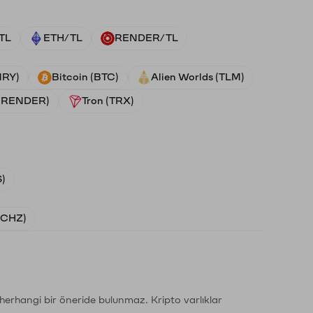
TL
ETH/TL
RENDER/TL
NRY)
Bitcoin (BTC)
Alien Worlds (TLM)
 (RENDER)
Tron (TRX)
)
 (CHZ)
li herhangi bir öneride bulunmaz. Kripto varlıklar