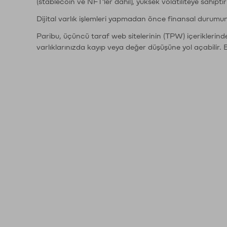
(stablecoin ve NFT'ler dahil), yüksek volatiliteye sahipti
Dijital varlık işlemleri yapmadan önce finansal durumu
Paribu, üçüncü taraf web sitelerinin (TPW) içeriklerin
varlıklarınızda kayıp veya değer düşüşüne yol açabilir. 