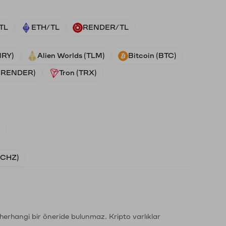
TL
ETH/TL
RENDER/TL
NRY)
Alien Worlds (TLM)
Bitcoin (BTC)
 (RENDER)
Tron (TRX)
)
 (CHZ)
li herhangi bir öneride bulunmaz. Kripto varlıklar