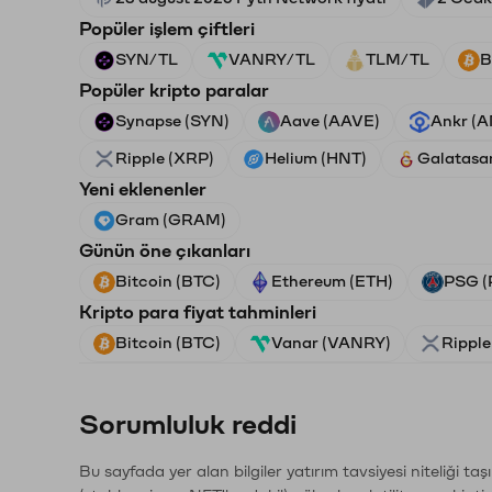
Popüler işlem çiftleri
SYN/TL
VANRY/TL
TLM/TL
B
Popüler kripto paralar
Synapse (SYN)
Aave (AAVE)
Ankr (
Ripple (XRP)
Helium (HNT)
Galatasa
Yeni eklenenler
Gram (GRAM)
Günün öne çıkanları
Bitcoin (BTC)
Ethereum (ETH)
PSG (
Kripto para fiyat tahminleri
Bitcoin (BTC)
Vanar (VANRY)
Ripple
Sorumluluk reddi
Bu sayfada yer alan bilgiler yatırım tavsiyesi niteliği ta