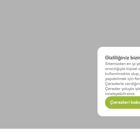
Gizliliğiniz biz
Sitemizden en iyi şe
aracılığıyla kişisel
kullanılmakta olup, 
yapabilmek için fark
Çerezlerle verdiğin
Çerezler yoluyla işl
inceleyebilirsiniz.
Çerezleri kabu