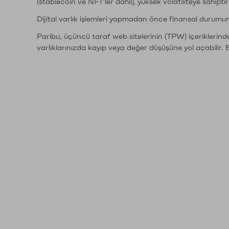
(stablecoin ve NFT'ler dahil), yüksek volatiliteye sahipti
Dijital varlık işlemleri yapmadan önce finansal durumu
Paribu, üçüncü taraf web sitelerinin (TPW) içeriklerin
varlıklarınızda kayıp veya değer düşüşüne yol açabilir. 