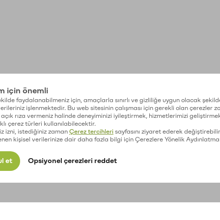
im için önemli
kilde faydalanabilmeniz için, amaçlarla sınırlı ve gizliliğe uygun olacak şekild
 verileriniz işlenmektedir. Bu web sitesinin çalışması için gerekli olan çerezler 
açık rıza vermeniz halinde deneyiminizi iyileştirmek, hizmetlerimizi geliştirmek
lı çerez türleri kullanılabilecektir.
iz izni, istediğiniz zaman
Çerez tercihleri
sayfasını ziyaret ederek değiştirebilir
enen kişisel verilerinize dair daha fazla bilgi için Çerezlere Yönelik Aydınlatma
l et
Opsiyonel çerezleri reddet