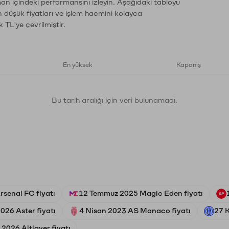
man içindeki performansını izleyin. Aşağıdaki tabloyu
n düşük fiyatları ve işlem hacmini kolayca
 TL'ye çevrilmiştir.
En yüksek
Kapanış
Bu tarih aralığı için veri bulunamadı.
senal FC fiyatı
12 Temmuz 2025 Magic Eden fiyatı
026 Aster fiyatı
4 Nisan 2023 AS Monaco fiyatı
27 K
2026 Altlayer fiyatı