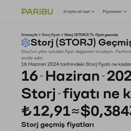
Kripto al/sat
Piyasalar
Anasayfa
Storj fiyatı
Storj (STORJ) TL fiyat geçmişi
Storj (STORJ) Geçmiş
Storj'un yıllar içindeki fiyat değişimini inceleyin. Perf
analiz edin.
16 Haziran 2024 tarihindeki Storj fiyatı ne kada
16
Haziran
20
Storj
fiyatı ne 
₺12,91
≈
$0,384
Storj geçmiş fiyatları