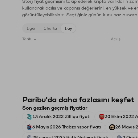
Storj fiyat geçmişini takip ederek kripto varlıkların za
kullanarak açılış ve kapanış değerlerini, en yüksek ve e
görüntüleyebilirsiniz. Seçtiğiniz günün kuru baz alınarak
1 gün
1 hafta
1 ay
Tarih
Açılış
Paribu'da daha fazlasını keşfet
Son gezilen geçmiş fiyatlar
13 Aralık 2022 Zilliqa fiyatı
30 Ekim 2022 Ar
6 Mayıs 2026 Trabzonspor fiyatı
26 Mayıs 2
28 august 2025 Pyth Network fiyatı
2 Ocak 