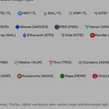
TC/TL
HNT/TL
GAL/TL
XRP/TL
KITE/
ANKR)
Waves (WAVES)
PSG (PSG)
Vanar (VA
ray (GAL)
Ethereum (ETH)
Kite (KITE)
Render
PSG)
Stellar (XLM)
Tron (TRX)
Cardano (ADA
 (XRP)
Avalanche (AVAX)
Pepe (PEPE)
Chiliz
şımaz. Paribu, dijital varlıkların alım-satımı veya saklanmasıyla ilgi