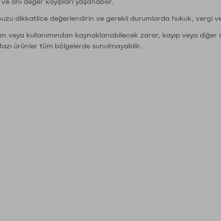
r ve ani değer kayıpları yaşanabilir.
nuzu dikkatlice değerlendirin ve gerekli durumlarda hukuk, vergi v
den veya kullanımından kaynaklanabilecek zarar, kayıp veya diğer 
Bazı ürünler tüm bölgelerde sunulmayabilir.