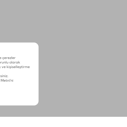
e çerezler
zorunlu olarak
 ve kişiselleştirme
siniz.
 Metni'ni