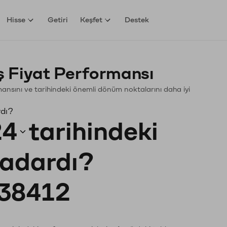
Hisse
Getiri
Keşfet
Destek
 Fiyat Performansı
ormansını ve tarihindeki önemli dönüm noktalarını daha iyi
rdı?
24
tarihindeki
kadardı?
38412