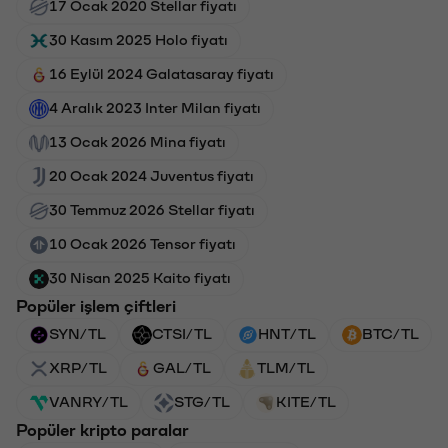
17 Ocak 2020 Stellar fiyatı
30 Kasım 2025 Holo fiyatı
16 Eylül 2024 Galatasaray fiyatı
4 Aralık 2023 Inter Milan fiyatı
13 Ocak 2026 Mina fiyatı
20 Ocak 2024 Juventus fiyatı
30 Temmuz 2026 Stellar fiyatı
10 Ocak 2026 Tensor fiyatı
30 Nisan 2025 Kaito fiyatı
Popüler işlem çiftleri
SYN/TL
CTSI/TL
HNT/TL
BTC/TL
XRP/TL
GAL/TL
TLM/TL
VANRY/TL
STG/TL
KITE/TL
Popüler kripto paralar