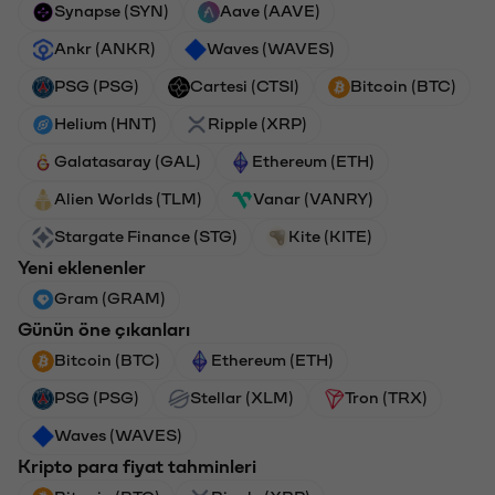
Synapse (SYN)
Aave (AAVE)
Ankr (ANKR)
Waves (WAVES)
PSG (PSG)
Cartesi (CTSI)
Bitcoin (BTC)
Helium (HNT)
Ripple (XRP)
Galatasaray (GAL)
Ethereum (ETH)
Alien Worlds (TLM)
Vanar (VANRY)
Stargate Finance (STG)
Kite (KITE)
Yeni eklenenler
Gram (GRAM)
Günün öne çıkanları
Bitcoin (BTC)
Ethereum (ETH)
PSG (PSG)
Stellar (XLM)
Tron (TRX)
Waves (WAVES)
Kripto para fiyat tahminleri