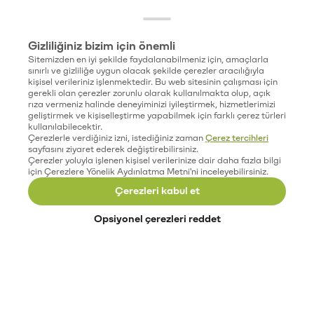
Gizliliğiniz bizim için önemli
Sitemizden en iyi şekilde faydalanabilmeniz için, amaçlarla
sınırlı ve gizliliğe uygun olacak şekilde çerezler aracılığıyla
kişisel verileriniz işlenmektedir. Bu web sitesinin çalışması için
gerekli olan çerezler zorunlu olarak kullanılmakta olup, açık
rıza vermeniz halinde deneyiminizi iyileştirmek, hizmetlerimizi
geliştirmek ve kişiselleştirme yapabilmek için farklı çerez türleri
kullanılabilecektir.
Çerezlerle verdiğiniz izni, istediğiniz zaman
Çerez tercihleri
sayfasını ziyaret ederek değiştirebilirsiniz.
Çerezler yoluyla işlenen kişisel verilerinize dair daha fazla bilgi
için Çerezlere Yönelik Aydınlatma Metni'ni inceleyebilirsiniz.
Çerezleri kabul et
Opsiyonel çerezleri reddet