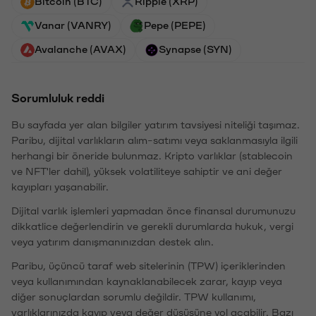
Bitcoin (BTC)
Ripple (XRP)
Vanar (VANRY)
Pepe (PEPE)
Avalanche (AVAX)
Synapse (SYN)
Sorumluluk reddi
Bu sayfada yer alan bilgiler yatırım tavsiyesi niteliği taşımaz.
Paribu, dijital varlıkların alım-satımı veya saklanmasıyla ilgili
herhangi bir öneride bulunmaz. Kripto varlıklar (stablecoin
ve NFT'ler dahil), yüksek volatiliteye sahiptir ve ani değer
kayıpları yaşanabilir.
Dijital varlık işlemleri yapmadan önce finansal durumunuzu
dikkatlice değerlendirin ve gerekli durumlarda hukuk, vergi
veya yatırım danışmanınızdan destek alın.
Paribu, üçüncü taraf web sitelerinin (TPW) içeriklerinden
veya kullanımından kaynaklanabilecek zarar, kayıp veya
diğer sonuçlardan sorumlu değildir. TPW kullanımı,
varlıklarınızda kayıp veya değer düşüşüne yol açabilir. Bazı