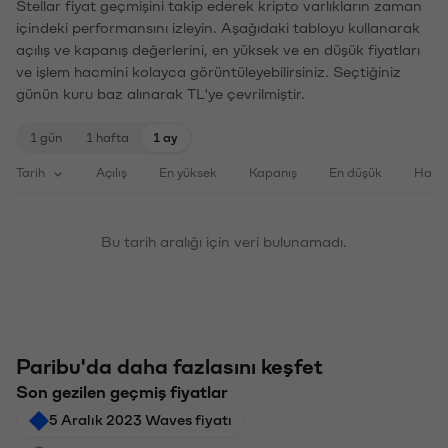
Stellar fiyat geçmişini takip ederek kripto varlıkların zaman
içindeki performansını izleyin. Aşağıdaki tabloyu kullanarak
açılış ve kapanış değerlerini, en yüksek ve en düşük fiyatları
ve işlem hacmini kolayca görüntüleyebilirsiniz. Seçtiğiniz
günün kuru baz alınarak TL'ye çevrilmiştir.
1 gün
1 hafta
1 ay
Tarih
Açılış
En yüksek
Kapanış
En düşük
Haci
Bu tarih aralığı için veri bulunamadı.
Paribu'da daha fazlasını keşfet
Son gezilen geçmiş fiyatlar
5 Aralık 2023 Waves fiyatı