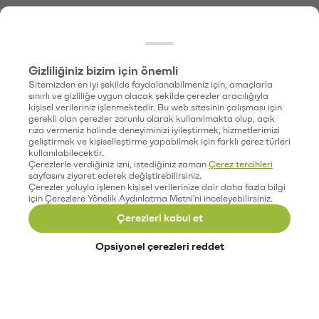
Gizliliğiniz bizim için önemli
Sitemizden en iyi şekilde faydalanabilmeniz için, amaçlarla
sınırlı ve gizliliğe uygun olacak şekilde çerezler aracılığıyla
kişisel verileriniz işlenmektedir. Bu web sitesinin çalışması için
gerekli olan çerezler zorunlu olarak kullanılmakta olup, açık
rıza vermeniz halinde deneyiminizi iyileştirmek, hizmetlerimizi
geliştirmek ve kişiselleştirme yapabilmek için farklı çerez türleri
kullanılabilecektir.
Çerezlerle verdiğiniz izni, istediğiniz zaman
Çerez tercihleri
sayfasını ziyaret ederek değiştirebilirsiniz.
Çerezler yoluyla işlenen kişisel verilerinize dair daha fazla bilgi
için Çerezlere Yönelik Aydınlatma Metni'ni inceleyebilirsiniz.
Çerezleri kabul et
Opsiyonel çerezleri reddet