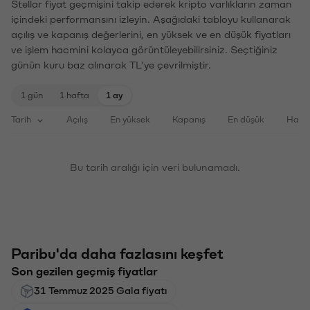
Stellar fiyat geçmişini takip ederek kripto varlıkların zaman
içindeki performansını izleyin. Aşağıdaki tabloyu kullanarak
açılış ve kapanış değerlerini, en yüksek ve en düşük fiyatları
ve işlem hacmini kolayca görüntüleyebilirsiniz. Seçtiğiniz
günün kuru baz alınarak TL'ye çevrilmiştir.
1 gün
1 hafta
1 ay
Tarih
Açılış
En yüksek
Kapanış
En düşük
Haci
Bu tarih aralığı için veri bulunamadı.
Paribu'da daha fazlasını keşfet
Son gezilen geçmiş fiyatlar
31 Temmuz 2025 Gala fiyatı