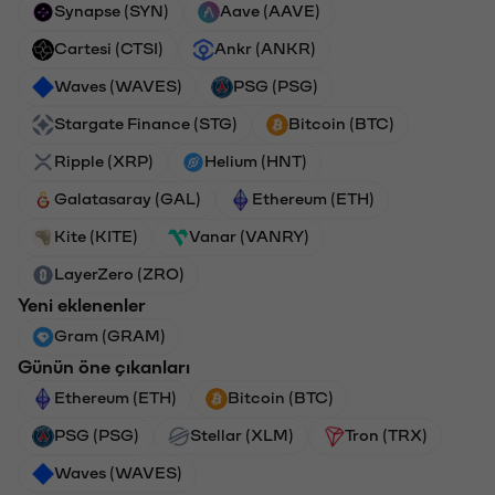
Synapse (SYN)
Aave (AAVE)
Cartesi (CTSI)
Ankr (ANKR)
Waves (WAVES)
PSG (PSG)
Stargate Finance (STG)
Bitcoin (BTC)
Ripple (XRP)
Helium (HNT)
Galatasaray (GAL)
Ethereum (ETH)
Kite (KITE)
Vanar (VANRY)
LayerZero (ZRO)
Yeni eklenenler
Gram (GRAM)
Günün öne çıkanları
Ethereum (ETH)
Bitcoin (BTC)
PSG (PSG)
Stellar (XLM)
Tron (TRX)
Waves (WAVES)