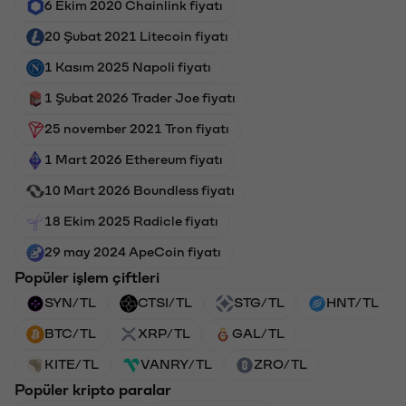
6 Ekim 2020 Chainlink fiyatı
20 Şubat 2021 Litecoin fiyatı
1 Kasım 2025 Napoli fiyatı
1 Şubat 2026 Trader Joe fiyatı
25 november 2021 Tron fiyatı
1 Mart 2026 Ethereum fiyatı
10 Mart 2026 Boundless fiyatı
18 Ekim 2025 Radicle fiyatı
29 may 2024 ApeCoin fiyatı
Popüler işlem çiftleri
SYN/TL
CTSI/TL
STG/TL
HNT/TL
BTC/TL
XRP/TL
GAL/TL
KITE/TL
VANRY/TL
ZRO/TL
Popüler kripto paralar