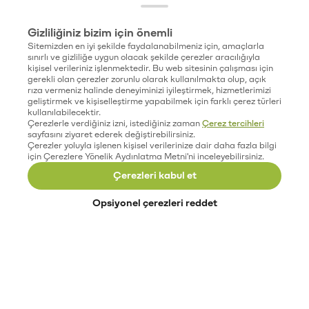
Gizliliğiniz bizim için önemli
Sitemizden en iyi şekilde faydalanabilmeniz için, amaçlarla
sınırlı ve gizliliğe uygun olacak şekilde çerezler aracılığıyla
kişisel verileriniz işlenmektedir. Bu web sitesinin çalışması için
gerekli olan çerezler zorunlu olarak kullanılmakta olup, açık
rıza vermeniz halinde deneyiminizi iyileştirmek, hizmetlerimizi
geliştirmek ve kişiselleştirme yapabilmek için farklı çerez türleri
kullanılabilecektir.
Çerezlerle verdiğiniz izni, istediğiniz zaman
Çerez tercihleri
sayfasını ziyaret ederek değiştirebilirsiniz.
Çerezler yoluyla işlenen kişisel verilerinize dair daha fazla bilgi
için Çerezlere Yönelik Aydınlatma Metni'ni inceleyebilirsiniz.
Çerezleri kabul et
Opsiyonel çerezleri reddet
Paribu’yu keşfet