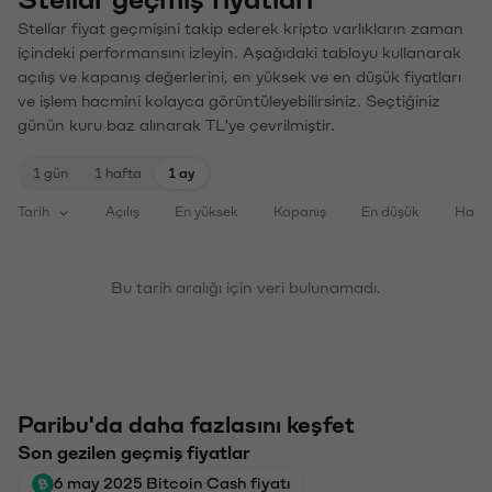
Stellar fiyat geçmişini takip ederek kripto varlıkların zaman
içindeki performansını izleyin. Aşağıdaki tabloyu kullanarak
açılış ve kapanış değerlerini, en yüksek ve en düşük fiyatları
ve işlem hacmini kolayca görüntüleyebilirsiniz. Seçtiğiniz
günün kuru baz alınarak TL'ye çevrilmiştir.
1 gün
1 hafta
1 ay
Tarih
Açılış
En yüksek
Kapanış
En düşük
Haci
Bu tarih aralığı için veri bulunamadı.
Paribu'da daha fazlasını keşfet
Son gezilen geçmiş fiyatlar
6 may 2025 Bitcoin Cash fiyatı