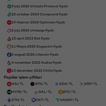
9 july 2026 Virtuals Protocol fiyatı
22 october 2024 Compound fiyatı
19 Haziran 2024 Optimism fiyatı
3 july 2026 Uniswap fiyatı
23 april 2023 Bat fiyatı
11 Mayıs 2025 Dogecoin fiyatı
2 august 2026 Litecoin fiyatı
6 november 2022 Audius fiyatı
13 december 2023 Chiliz fiyatı
Popüler işlem çiftleri
XAI/TL
SYN/TL
ADA/TL
XRP/TL
HYPE/TL
GAL/TL
BTC/TL
ETH/TL
OXT/TL
VANRY/TL