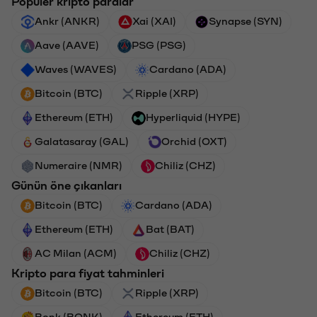
Popüler kripto paralar
Ankr (ANKR)
Xai (XAI)
Synapse (SYN)
Aave (AAVE)
PSG (PSG)
Waves (WAVES)
Cardano (ADA)
Bitcoin (BTC)
Ripple (XRP)
Ethereum (ETH)
Hyperliquid (HYPE)
Galatasaray (GAL)
Orchid (OXT)
Numeraire (NMR)
Chiliz (CHZ)
Günün öne çıkanları
Bitcoin (BTC)
Cardano (ADA)
Ethereum (ETH)
Bat (BAT)
AC Milan (ACM)
Chiliz (CHZ)
Kripto para fiyat tahminleri
Bitcoin (BTC)
Ripple (XRP)
Bonk (BONK)
Ethereum (ETH)