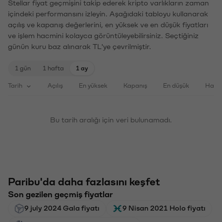
Stellar fiyat geçmişini takip ederek kripto varlıkların zaman
içindeki performansını izleyin. Aşağıdaki tabloyu kullanarak
açılış ve kapanış değerlerini, en yüksek ve en düşük fiyatları
ve işlem hacmini kolayca görüntüleyebilirsiniz. Seçtiğiniz
günün kuru baz alınarak TL'ye çevrilmiştir.
1 gün
1 hafta
1 ay
Tarih
Açılış
En yüksek
Kapanış
En düşük
Haci
Bu tarih aralığı için veri bulunamadı.
Paribu'da daha fazlasını keşfet
Son gezilen geçmiş fiyatlar
9 july 2024 Gala fiyatı
9 Nisan 2021 Holo fiyatı