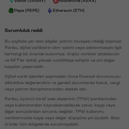
Vanar (VANRY)
Avalanche (AVAX)
Pepe (PEPE)
Ethereum (ETH)
Sorumluluk reddi
Bu sayfada yer alan bilgiler yatırım tavsiyesi niteliği taşımaz.
Paribu, dijital varlıkların alım-satımı veya saklanmasıyla ilgili
herhangi bir öneride bulunmaz. Kripto varlıklar (stablecoin
ve NFT'ler dahil), yüksek volatiliteye sahiptir ve ani değer
kayıpları yaşanabilir.
Dijital varlık işlemleri yapmadan önce finansal durumunuzu
dikkatlice değerlendirin ve gerekli durumlarda hukuk, vergi
veya yatırım danışmanınızdan destek alın.
Paribu, üçüncü taraf web sitelerinin (TPW) içeriklerinden
veya kullanımından kaynaklanabilecek zarar, kayıp veya
diğer sonuçlardan sorumlu değildir. TPW kullanımı,
varlıklarınızda kayıp veya değer düşüşüne yol açabilir. Bazı
ürünler tüm bölgelerde sunulmayabilir.