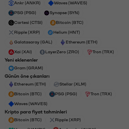
Ankr (ANKR)
Waves (WAVES)
PSG (PSG)
Synapse (SYN)
Cartesi (CTSI)
Bitcoin (BTC)
Ripple (XRP)
Helium (HNT)
Galatasaray (GAL)
Ethereum (ETH)
Xai (XAI)
LayerZero (ZRO)
Tron (TRX)
Yeni eklenenler
Gram (GRAM)
Günün öne çıkanları
Ethereum (ETH)
Stellar (XLM)
Bitcoin (BTC)
PSG (PSG)
Tron (TRX)
Waves (WAVES)
Kripto para fiyat tahminleri
Bitcoin (BTC)
Ripple (XRP)