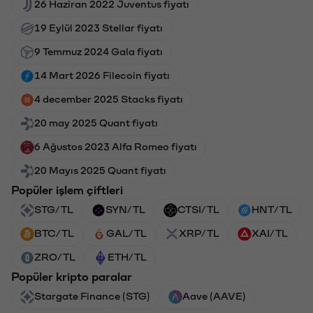
26 Haziran 2022 Juventus fiyatı
19 Eylül 2023 Stellar fiyatı
9 Temmuz 2024 Gala fiyatı
14 Mart 2026 Filecoin fiyatı
4 december 2025 Stacks fiyatı
20 may 2025 Quant fiyatı
6 Ağustos 2023 Alfa Romeo fiyatı
20 Mayıs 2025 Quant fiyatı
Popüler işlem çiftleri
STG/TL
SYN/TL
CTSI/TL
HNT/TL
BTC/TL
GAL/TL
XRP/TL
XAI/TL
ZRO/TL
ETH/TL
Popüler kripto paralar
Stargate Finance (STG)
Aave (AAVE)