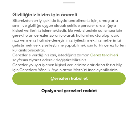
Gizliliğiniz bizim için önemli
Sitemizden en iyi şekilde faydalanabilmeniz için, amaçlarla
sınırlı ve gizliliğe uygun olacak şekilde çerezler aracılığıyla
kişisel verileriniz işlenmektedir. Bu web sitesinin çalışması için
gerekli olan çerezler zorunlu olarak kullanılmakta olup, açık
rıza vermeniz halinde deneyiminizi iyileştirmek, hizmetlerimizi
geliştirmek ve kişiselleştirme yapabilmek için farklı çerez türleri
kullanılabilecektir.
Çerezlerle verdiğiniz izni, istediğiniz zaman
Çerez tercihleri
sayfasını ziyaret ederek değiştirebilirsiniz.
Çerezler yoluyla işlenen kişisel verilerinize dair daha fazla bilgi
için Çerezlere Yönelik Aydınlatma Metni'ni inceleyebilirsiniz.
Çerezleri kabul et
Opsiyonel çerezleri reddet
Paribu’yu keşfet