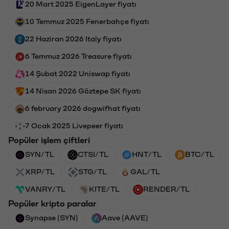
20 Mart 2025 EigenLayer fiyatı
10 Temmuz 2025 Fenerbahçe fiyatı
22 Haziran 2026 Italy fiyatı
6 Temmuz 2026 Treasure fiyatı
14 Şubat 2022 Uniswap fiyatı
14 Nisan 2026 Göztepe SK fiyatı
6 february 2026 dogwifhat fiyatı
7 Ocak 2025 Livepeer fiyatı
Popüler işlem çiftleri
SYN/TL
CTSI/TL
HNT/TL
BTC/TL
XRP/TL
STG/TL
GAL/TL
VANRY/TL
KITE/TL
RENDER/TL
Popüler kripto paralar
Synapse (SYN)
Aave (AAVE)