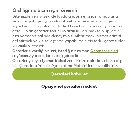
Gizliliğiniz bizim için önemli
Sitemizden en iyi şekilde faydalanabilmeniz için, amaçlarla
sınırlı ve gizliliğe uygun olacak şekilde çerezler aracılığıyla
kişisel verileriniz işlenmektedir. Bu web sitesinin çalışması için
gerekli olan çerezler zorunlu olarak kullanılmakta olup, açık
rıza vermeniz halinde deneyiminizi iyileştirmek, hizmetlerimizi
geliştirmek ve kişiselleştirme yapabilmek için farklı çerez türleri
kullanılabilecektir.
Çerezlerle verdiğiniz izni, istediğiniz zaman
Çerez tercihleri
sayfasını ziyaret ederek değiştirebilirsiniz.
Çerezler yoluyla işlenen kişisel verilerinize dair daha fazla bilgi
için Çerezlere Yönelik Aydınlatma Metni'ni inceleyebilirsiniz.
Çerezleri kabul et
Opsiyonel çerezleri reddet
Paribu’yu keşfet