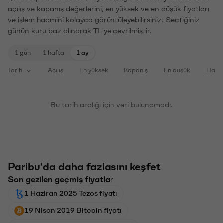
açılış ve kapanış değerlerini, en yüksek ve en düşük fiyatları
ve işlem hacmini kolayca görüntüleyebilirsiniz. Seçtiğiniz
günün kuru baz alınarak TL'ye çevrilmiştir.
1 gün
1 hafta
1 ay
Tarih
Açılış
En yüksek
Kapanış
En düşük
Haci
Bu tarih aralığı için veri bulunamadı.
Paribu'da daha fazlasını keşfet
Son gezilen geçmiş fiyatlar
1 Haziran 2025 Tezos fiyatı
19 Nisan 2019 Bitcoin fiyatı