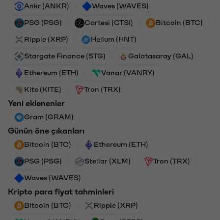
Ankr (ANKR)
Waves (WAVES)
PSG (PSG)
Cartesi (CTSI)
Bitcoin (BTC)
Ripple (XRP)
Helium (HNT)
Stargate Finance (STG)
Galatasaray (GAL)
Ethereum (ETH)
Vanar (VANRY)
Kite (KITE)
Tron (TRX)
Yeni eklenenler
Gram (GRAM)
Günün öne çıkanları
Bitcoin (BTC)
Ethereum (ETH)
PSG (PSG)
Stellar (XLM)
Tron (TRX)
Waves (WAVES)
Kripto para fiyat tahminleri
Bitcoin (BTC)
Ripple (XRP)