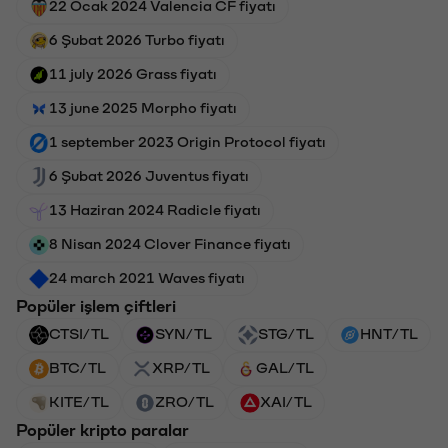
22 Ocak 2024 Valencia CF fiyatı
6 Şubat 2026 Turbo fiyatı
11 july 2026 Grass fiyatı
13 june 2025 Morpho fiyatı
1 september 2023 Origin Protocol fiyatı
6 Şubat 2026 Juventus fiyatı
13 Haziran 2024 Radicle fiyatı
8 Nisan 2024 Clover Finance fiyatı
24 march 2021 Waves fiyatı
Popüler işlem çiftleri
CTSI/TL
SYN/TL
STG/TL
HNT/TL
BTC/TL
XRP/TL
GAL/TL
KITE/TL
ZRO/TL
XAI/TL
Popüler kripto paralar