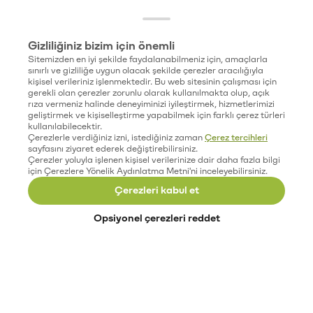
Gizliliğiniz bizim için önemli
Sitemizden en iyi şekilde faydalanabilmeniz için, amaçlarla
sınırlı ve gizliliğe uygun olacak şekilde çerezler aracılığıyla
kişisel verileriniz işlenmektedir. Bu web sitesinin çalışması için
gerekli olan çerezler zorunlu olarak kullanılmakta olup, açık
rıza vermeniz halinde deneyiminizi iyileştirmek, hizmetlerimizi
geliştirmek ve kişiselleştirme yapabilmek için farklı çerez türleri
kullanılabilecektir.
Çerezlerle verdiğiniz izni, istediğiniz zaman
Çerez tercihleri
sayfasını ziyaret ederek değiştirebilirsiniz.
Çerezler yoluyla işlenen kişisel verilerinize dair daha fazla bilgi
için Çerezlere Yönelik Aydınlatma Metni'ni inceleyebilirsiniz.
Çerezleri kabul et
Opsiyonel çerezleri reddet