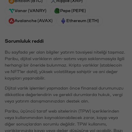
Bitcoin (BTC)
Ripple (XRP)
Vanar (VANRY)
Pepe (PEPE)
Avalanche (AVAX)
Ethereum (ETH)
Sorumluluk reddi
Bu sayfada yer alan bilgiler yatırım tavsiyesi niteliği taşımaz.
Paribu, dijital varlıkların alım-satımı veya saklanmasıyla ilgili
herhangi bir öneride bulunmaz. Kripto varlıklar (stablecoin
ve NFT'ler dahil), yüksek volatiliteye sahiptir ve ani değer
kayıpları yaşanabilir.
Dijital varlık işlemleri yapmadan önce finansal durumunuzu
dikkatlice değerlendirin ve gerekli durumlarda hukuk, vergi
veya yatırım danışmanınızdan destek alın.
Paribu, üçüncü taraf web sitelerinin (TPW) içeriklerinden
veya kullanımından kaynaklanabilecek zarar, kayıp veya
diğer sonuçlardan sorumlu değildir. TPW kullanımı,
varlıklarınızda kayıp veya değer düşüşüne yol açabilir. Bazı