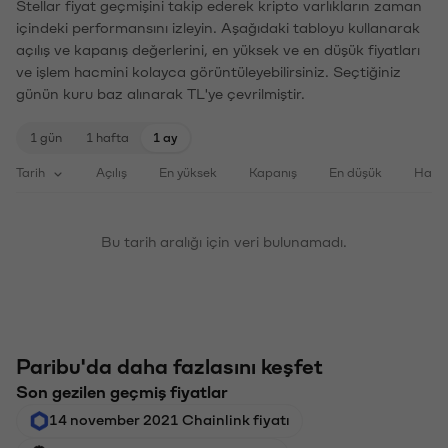
Stellar fiyat geçmişini takip ederek kripto varlıkların zaman
içindeki performansını izleyin. Aşağıdaki tabloyu kullanarak
açılış ve kapanış değerlerini, en yüksek ve en düşük fiyatları
ve işlem hacmini kolayca görüntüleyebilirsiniz. Seçtiğiniz
günün kuru baz alınarak TL'ye çevrilmiştir.
1 gün
1 hafta
1 ay
Tarih
Açılış
En yüksek
Kapanış
En düşük
Haci
Bu tarih aralığı için veri bulunamadı.
Paribu'da daha fazlasını keşfet
Son gezilen geçmiş fiyatlar
14 november 2021 Chainlink fiyatı