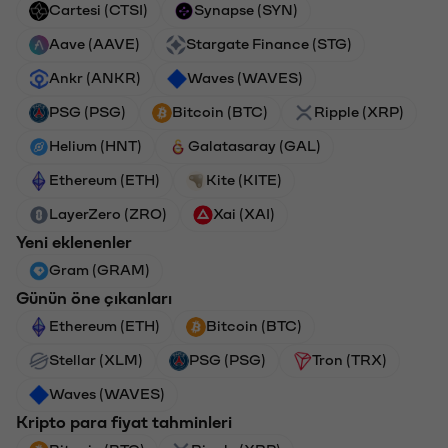
Cartesi (CTSI)
Synapse (SYN)
Aave (AAVE)
Stargate Finance (STG)
Ankr (ANKR)
Waves (WAVES)
PSG (PSG)
Bitcoin (BTC)
Ripple (XRP)
Helium (HNT)
Galatasaray (GAL)
Ethereum (ETH)
Kite (KITE)
LayerZero (ZRO)
Xai (XAI)
Yeni eklenenler
Gram (GRAM)
Günün öne çıkanları
Ethereum (ETH)
Bitcoin (BTC)
Stellar (XLM)
PSG (PSG)
Tron (TRX)
Waves (WAVES)
Kripto para fiyat tahminleri