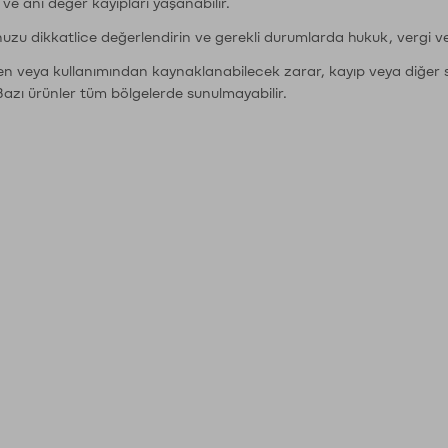
r ve ani değer kayıpları yaşanabilir.
nuzu dikkatlice değerlendirin ve gerekli durumlarda hukuk, vergi v
den veya kullanımından kaynaklanabilecek zarar, kayıp veya diğer 
Bazı ürünler tüm bölgelerde sunulmayabilir.