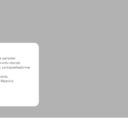
e çerezler
zorunlu olarak
 ve kişiselleştirme
siniz.
 Metni'ni