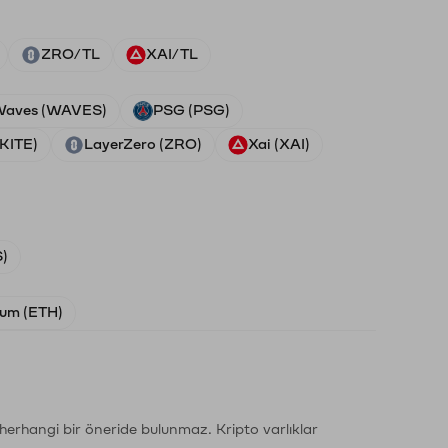
ZRO/TL
XAI/TL
aves (WAVES)
PSG (PSG)
(KITE)
LayerZero (ZRO)
Xai (XAI)
)
um (ETH)
li herhangi bir öneride bulunmaz. Kripto varlıklar