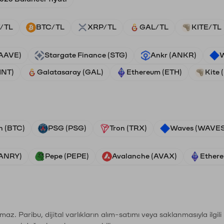
/TL
BTC/TL
XRP/TL
GAL/TL
KITE/TL
(AAVE)
Stargate Finance (STG)
Ankr (ANKR)
W
HNT)
Galatasaray (GAL)
Ethereum (ETH)
Kite 
n (BTC)
PSG (PSG)
Tron (TRX)
Waves (WAVES
VANRY)
Pepe (PEPE)
Avalanche (AVAX)
Ethere
şımaz. Paribu, dijital varlıkların alım-satımı veya saklanmasıyla ilgi