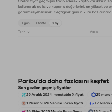
Stellar fiyat geçmişini takip ederek kripto varlıkların 
kullanarak açılış ve kapanış değerlerini, en yüksek ve e
görüntüleyebilirsiniz. Seçtiğiniz günün kuru baz alınarak
1 gün
1 hafta
1 ay
Tarih
Açılış
Paribu'da daha fazlasını keşfet
Son gezilen geçmiş fiyatlar
29 Aralık 2024 Immutable X fiyatı
25 march
1 Nisan 2026 Venice Token fiyatı
17 Nisan 
26 Ekim 2025 Magic Eden fiyatı
25 Nisan 2