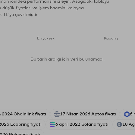
zaman içindeki performansını izleyin. Aşağıdaki tabloyu
n düşük fiyatları ve işlem hacmini kolayca
 TL'ye çevrilmiştir.
En yüksek
Kapanış
Bu tarih aralığı için veri bulunamadı.
 2024 Chainlink fiyatı
17 Nisan 2026 Aptos fiyatı
6 
2025 Loopring fiyatı
6 april 2023 Solana fiyatı
18 Ağ
026 Balancer fiyatı