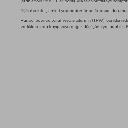
(stablecoin ve NFT'ler dahil), yüksek volatiliteye sahipti
Dijital varlık işlemleri yapmadan önce finansal durumu
Paribu, üçüncü taraf web sitelerinin (TPW) içeriklerin
varlıklarınızda kayıp veya değer düşüşüne yol açabilir. 