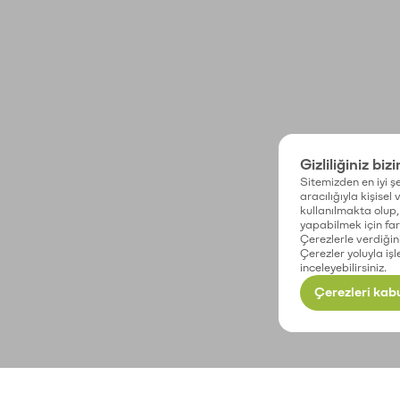
Gizliliğiniz biz
Sitemizden en iyi şe
aracılığıyla kişisel
kullanılmakta olup, 
yapabilmek için fark
Çerezlerle verdiğin
Çerezler yoluyla işl
inceleyebilirsiniz.
Çerezleri kabu