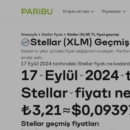
Kripto al/sat
Piyasalar
Anasayfa
Stellar fiyatı
Stellar (XLM) TL fiyat geçmişi
Stellar (XLM) Geçmiş
Stellar'ın yıllar içindeki fiyat değişimini inceleyin. Per
analiz edin.
17 Eylül 2024 tarihindeki Stellar fiyatı ne kadard
17
Eylül
2024
Stellar
fiyatı n
₺3,21
≈
$0,0939
Stellar geçmiş fiyatları