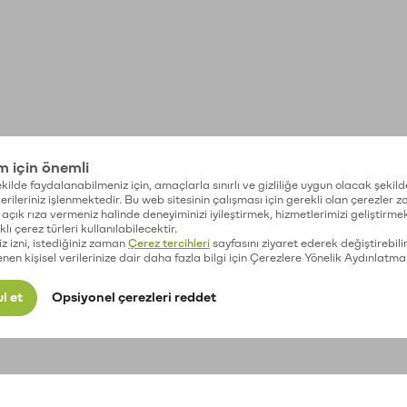
im için önemli
kilde faydalanabilmeniz için, amaçlarla sınırlı ve gizliliğe uygun olacak şekild
 verileriniz işlenmektedir. Bu web sitesinin çalışması için gerekli olan çerezler 
açık rıza vermeniz halinde deneyiminizi iyileştirmek, hizmetlerimizi geliştirmek
lı çerez türleri kullanılabilecektir.
iz izni, istediğiniz zaman
Çerez tercihleri
sayfasını ziyaret ederek değiştirebilir
enen kişisel verilerinize dair daha fazla bilgi için Çerezlere Yönelik Aydınlatma
l et
Opsiyonel çerezleri reddet