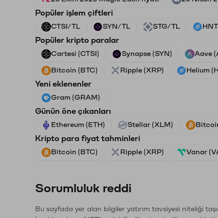
Popüler işlem çiftleri
CTSI/TL
SYN/TL
STG/TL
HNT
Popüler kripto paralar
Cartesi (CTSI)
Synapse (SYN)
Aave 
Bitcoin (BTC)
Ripple (XRP)
Helium (
Yeni eklenenler
Gram (GRAM)
Günün öne çıkanları
Ethereum (ETH)
Stellar (XLM)
Bitcoi
Kripto para fiyat tahminleri
Bitcoin (BTC)
Ripple (XRP)
Vanar (
Sorumluluk reddi
Bu sayfada yer alan bilgiler yatırım tavsiyesi niteliği ta