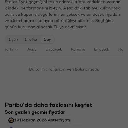
Stellar fiyat geçmişini takip ederek kripto varlıkların zaman
içindeki performansını izleyin. Aşağıdaki tabloyu kullanarak
açılış ve kapanış değerlerini, en yüksek ve en düşük fiyatları
ve işlem hacmini kolayca görüntüleyebilirsiniz. Seçtiğiniz
günün kuru baz alınarak TL'ye çevrilmiştir.
1 gün
1 hafta
1 ay
Tarih
Açılış
En yüksek
Kapanış
En düşük
Haci
Bu tarih aralığı için veri bulunamadı.
Paribu'da daha fazlasını keşfet
Son gezilen geçmiş fiyatlar
19 Haziran 2026 Aster fiyatı