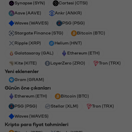
Synapse (SYN)
Cartesi (CTSI)
Aave (AAVE)
Ankr (ANKR)
Waves (WAVES)
PSG (PSG)
Stargate Finance (STG)
Bitcoin (BTC)
Ripple (XRP)
Helium (HNT)
Galatasaray (GAL)
Ethereum (ETH)
Kite (KITE)
LayerZero (ZRO)
Tron (TRX)
Yeni eklenenler
Gram (GRAM)
Günün öne çıkanları
Ethereum (ETH)
Bitcoin (BTC)
PSG (PSG)
Stellar (XLM)
Tron (TRX)
Waves (WAVES)
Kripto para fiyat tahminleri