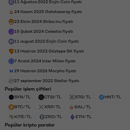
11 Ağustos 2022 Enjin Coin fiyatı
24 Kasım 2025 Galatasaray fiyatı
23 Ekim 2024 Shiba Inu fiyatı
15 Şubat 2024 Celestia fiyatı
11 august 2022 Enjin Coin fiyatı
13 Haziran 2023 Göztepe SK fiyatı
7 Aralık 2024 Inter Milan fiyatı
29 Haziran 2026 Morpho fiyatı
27 september 2022 Stellar fiyatı
Popüler işlem çiftleri
SYN/TL
CTSI/TL
STG/TL
HNT/TL
BTC/TL
XRP/TL
GAL/TL
KITE/TL
ZRO/TL
ETH/TL
Popüler kripto paralar