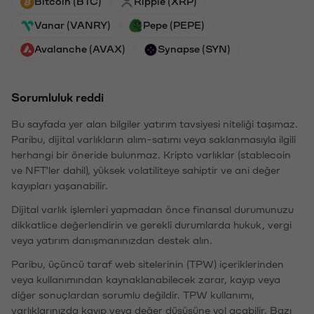
Bitcoin (BTC)
Ripple (XRP)
Vanar (VANRY)
Pepe (PEPE)
Avalanche (AVAX)
Synapse (SYN)
Sorumluluk reddi
Bu sayfada yer alan bilgiler yatırım tavsiyesi niteliği taşımaz.
Paribu, dijital varlıkların alım-satımı veya saklanmasıyla ilgili
herhangi bir öneride bulunmaz. Kripto varlıklar (stablecoin
ve NFT'ler dahil), yüksek volatiliteye sahiptir ve ani değer
kayıpları yaşanabilir.
Dijital varlık işlemleri yapmadan önce finansal durumunuzu
dikkatlice değerlendirin ve gerekli durumlarda hukuk, vergi
veya yatırım danışmanınızdan destek alın.
Paribu, üçüncü taraf web sitelerinin (TPW) içeriklerinden
veya kullanımından kaynaklanabilecek zarar, kayıp veya
diğer sonuçlardan sorumlu değildir. TPW kullanımı,
varlıklarınızda kayıp veya değer düşüşüne yol açabilir. Bazı