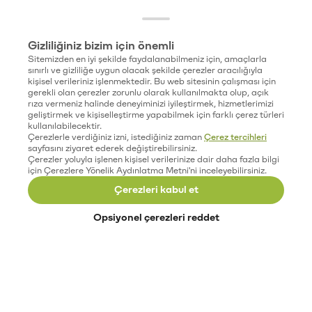
Gizliliğiniz bizim için önemli
Sitemizden en iyi şekilde faydalanabilmeniz için, amaçlarla
sınırlı ve gizliliğe uygun olacak şekilde çerezler aracılığıyla
kişisel verileriniz işlenmektedir. Bu web sitesinin çalışması için
gerekli olan çerezler zorunlu olarak kullanılmakta olup, açık
rıza vermeniz halinde deneyiminizi iyileştirmek, hizmetlerimizi
geliştirmek ve kişiselleştirme yapabilmek için farklı çerez türleri
kullanılabilecektir.
Çerezlerle verdiğiniz izni, istediğiniz zaman
Çerez tercihleri
sayfasını ziyaret ederek değiştirebilirsiniz.
Çerezler yoluyla işlenen kişisel verilerinize dair daha fazla bilgi
için Çerezlere Yönelik Aydınlatma Metni'ni inceleyebilirsiniz.
Çerezleri kabul et
Opsiyonel çerezleri reddet