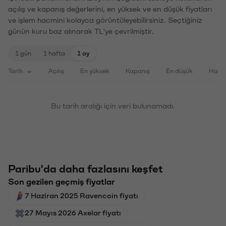
açılış ve kapanış değerlerini, en yüksek ve en düşük fiyatları
ve işlem hacmini kolayca görüntüleyebilirsiniz. Seçtiğiniz
günün kuru baz alınarak TL'ye çevrilmiştir.
1 gün
1 hafta
1 ay
Tarih
Açılış
En yüksek
Kapanış
En düşük
Haci
Bu tarih aralığı için veri bulunamadı.
Paribu'da daha fazlasını keşfet
Son gezilen geçmiş fiyatlar
7 Haziran 2025 Ravencoin fiyatı
27 Mayıs 2026 Axelar fiyatı