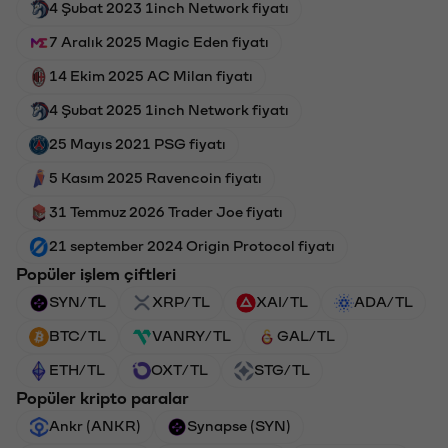
4 Şubat 2023 1inch Network fiyatı
7 Aralık 2025 Magic Eden fiyatı
14 Ekim 2025 AC Milan fiyatı
4 Şubat 2025 1inch Network fiyatı
25 Mayıs 2021 PSG fiyatı
5 Kasım 2025 Ravencoin fiyatı
31 Temmuz 2026 Trader Joe fiyatı
21 september 2024 Origin Protocol fiyatı
Popüler işlem çiftleri
SYN/TL
XRP/TL
XAI/TL
ADA/TL
BTC/TL
VANRY/TL
GAL/TL
ETH/TL
OXT/TL
STG/TL
Popüler kripto paralar
Ankr (ANKR)
Synapse (SYN)