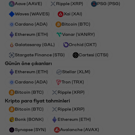
Aave (AAVE)
Ripple (XRP)
PSG (PSG)
Waves (WAVES)
Xai (XAI)
Cardano (ADA)
Bitcoin (BTC)
Ethereum (ETH)
Vanar (VANRY)
Galatasaray (GAL)
Orchid (OXT)
Stargate Finance (STG)
Cartesi (CTSI)
Günün öne çıkanları
Ethereum (ETH)
Stellar (XLM)
Cardano (ADA)
Tron (TRX)
Bitcoin (BTC)
Ripple (XRP)
Kripto para fiyat tahminleri
Bitcoin (BTC)
Ripple (XRP)
Bonk (BONK)
Ethereum (ETH)
Synapse (SYN)
Avalanche (AVAX)