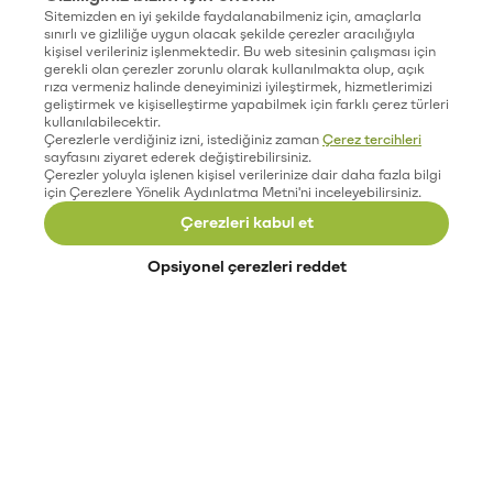
Sitemizden en iyi şekilde faydalanabilmeniz için, amaçlarla
sınırlı ve gizliliğe uygun olacak şekilde çerezler aracılığıyla
kişisel verileriniz işlenmektedir. Bu web sitesinin çalışması için
gerekli olan çerezler zorunlu olarak kullanılmakta olup, açık
rıza vermeniz halinde deneyiminizi iyileştirmek, hizmetlerimizi
geliştirmek ve kişiselleştirme yapabilmek için farklı çerez türleri
kullanılabilecektir.
Çerezlerle verdiğiniz izni, istediğiniz zaman
Çerez tercihleri
sayfasını ziyaret ederek değiştirebilirsiniz.
Çerezler yoluyla işlenen kişisel verilerinize dair daha fazla bilgi
için Çerezlere Yönelik Aydınlatma Metni'ni inceleyebilirsiniz.
Çerezleri kabul et
Opsiyonel çerezleri reddet
Paribu’yu keşfet
Eğitimler
Etkinlikler
Açık pozisyonlar