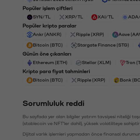
Popüler işlem çiftleri
SYN/TL
XRP/TL
XAI/TL
ADA
Popüler kripto paralar
Ankr (ANKR)
Ripple (XRP)
Aave (AA
Bitcoin (BTC)
Stargate Finance (STG)
Günün öne çıkanları
Ethereum (ETH)
Stellar (XLM)
Tron (
Kripto para fiyat tahminleri
Bitcoin (BTC)
Ripple (XRP)
Bonk (B
Sorumluluk reddi
Bu sayfada yer alan bilgiler yatırım tavsiyesi niteliği ta
(stablecoin ve NFT'ler dahil), yüksek volatiliteye sahipti
Dijital varlık işlemleri yapmadan önce finansal durumu