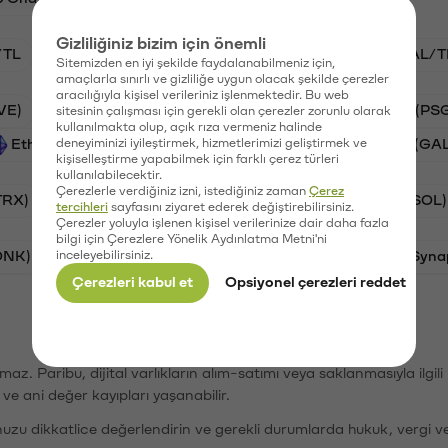
Gizliliğiniz bizim için önemli
/TL
STG/TL
BTC/TL
VANRY/TL
GAL/T
Sitemizden en iyi şekilde faydalanabilmeniz için,
amaçlarla sınırlı ve gizliliğe uygun olacak şekilde çerezler
aracılığıyla kişisel verileriniz işlenmektedir. Bu web
VE)
Synapse (SYN)
Waves (WAVES)
PSG (PS
sitesinin çalışması için gerekli olan çerezler zorunlu olarak
kullanılmakta olup, açık rıza vermeniz halinde
Ethereum (ETH)
deneyiminizi iyileştirmek, hizmetlerimizi geliştirmek ve
Vanar (VANRY)
Galatasaray (GA
kişiselleştirme yapabilmek için farklı çerez türleri
kullanılabilecektir.
Çerezlerle verdiğiniz izni, istediğiniz zaman
Çerez
TRX)
Bitcoin (BTC)
Ripple (XRP)
Solana (SOL)
tercihleri
sayfasını ziyaret ederek değiştirebilirsiniz.
Çerezler yoluyla işlenen kişisel verilerinize dair daha fazla
bilgi için Çerezlere Yönelik Aydınlatma Metni'ni
ONK)
inceleyebilirsiniz.
Ethereum (ETH)
Avalanche (AVAX)
Syna
Çerezleri kabul et
Opsiyonel çerezleri reddet
şımaz. Paribu, dijital varlıkların alım-satımı veya saklanmasıyla ilgi
r ve ani değer kayıpları yaşanabilir.
nuzu dikkatlice değerlendirin ve gerekli durumlarda hukuk, vergi v