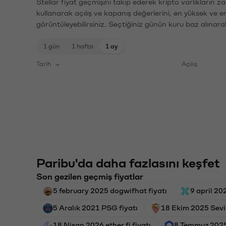
Stellar fiyat geçmişini takip ederek kripto varlıkların 
kullanarak açılış ve kapanış değerlerini, en yüksek ve e
görüntüleyebilirsiniz. Seçtiğiniz günün kuru baz alınarak
1 gün
1 hafta
1 ay
Tarih
Açılış
Paribu'da daha fazlasını keşfet
Son gezilen geçmiş fiyatlar
5 february 2025 dogwifhat fiyatı
9 april 20
5 Aralık 2021 PSG fiyatı
18 Ekim 2025 Sevil
18 Nisan 2026 ether.fi fiyatı
8 Temmuz 2025 