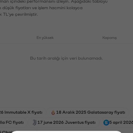
zaman içindeki performansını izleyin. Aşağıdaki tabloyu
n düşük fiyatları ve işlem hacmini kolayca
 TL'ye çevrilmiştir.
En yüksek
Kapanış
Bu tarih aralığı için veri bulunamadı.
26 Immutable X fiyatı
18 Aralık 2025 Galatasaray fiyatı
la FC fiyatı
17 june 2026 Juventus fiyatı
5 april 202
Chainlink fiyatı