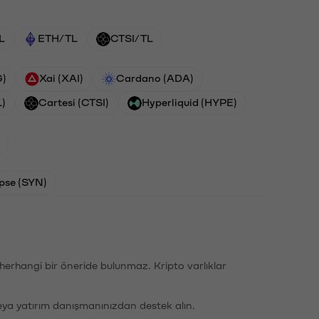
L
ETH/TL
CTSI/TL
G)
Xai (XAI)
Cardano (ADA)
L)
Cartesi (CTSI)
Hyperliquid (HYPE)
pse (SYN)
li herhangi bir öneride bulunmaz. Kripto varlıklar
eya yatırım danışmanınızdan destek alın.