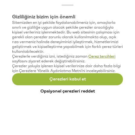
Gizliliğiniz bizim için önemli
Sitemizden en iyi şekilde faydalanabilmeniz için, amaçlarla
sınırlı ve gizliliğe uygun olacak şekilde çerezler aracılığıyla
kişisel verileriniz işlenmektedir. Bu web sitesinin çalışması için
gerekli olan çerezler zorunlu olarak kullanılmakta olup, açık
rıza vermeniz halinde deneyiminizi iyileştirmek, hizmetlerimizi
geliştirmek ve kişiselleştirme yapabilmek için farklı çerez türleri
kullanılabilecektir.
Çerezlerle verdiğiniz izni, istediğiniz zaman
Çerez tercihleri
sayfasını ziyaret ederek değiştirebilirsiniz.
Çerezler yoluyla işlenen kişisel verilerinize dair daha fazla bilgi
için Çerezlere Yönelik Aydınlatma Metni'ni inceleyebilirsiniz.
Çerezleri kabul et
Opsiyonel çerezleri reddet
Paribu’yu keşfet