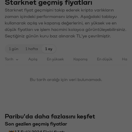
Starknet geçmiş fiyatları
Starknet fiyat geçmişini takip ederek kripto varlıkların
zaman içindeki performansını izleyin. Aşağıdaki tabloyu
kullanarak açılış ve kapanış değerlerini, en yüksek ve en
düşük fiyatları ve işlem hacmini kolayca görüntüleyebilirsiniz.
Seçtiğiniz günün kuru baz alınarak TL'ye çevrilmiştir.
1 gün
1 hafta
1 ay
Tarih
Açılış
En yüksek
Kapanış
En düşük
Haci
Bu tarih aralığı için veri bulunamadı.
Paribu'da daha fazlasını keşfet
Son gezilen geçmiş fiyatlar
13 Eylül 2024 Floki fiyatı