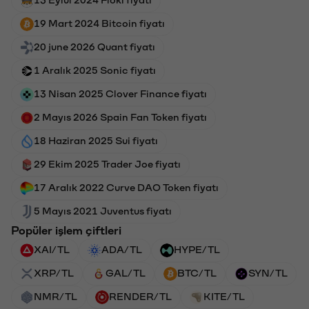
19 Mart 2024 Bitcoin fiyatı
20 june 2026 Quant fiyatı
1 Aralık 2025 Sonic fiyatı
13 Nisan 2025 Clover Finance fiyatı
2 Mayıs 2026 Spain Fan Token fiyatı
18 Haziran 2025 Sui fiyatı
29 Ekim 2025 Trader Joe fiyatı
17 Aralık 2022 Curve DAO Token fiyatı
5 Mayıs 2021 Juventus fiyatı
Popüler işlem çiftleri
XAI/TL
ADA/TL
HYPE/TL
XRP/TL
GAL/TL
BTC/TL
SYN/TL
NMR/TL
RENDER/TL
KITE/TL