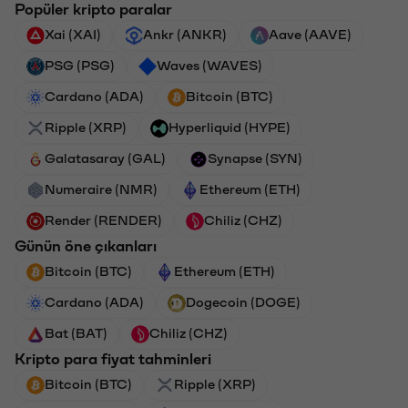
Popüler kripto paralar
Xai (XAI)
Ankr (ANKR)
Aave (AAVE)
PSG (PSG)
Waves (WAVES)
Cardano (ADA)
Bitcoin (BTC)
Ripple (XRP)
Hyperliquid (HYPE)
Galatasaray (GAL)
Synapse (SYN)
Numeraire (NMR)
Ethereum (ETH)
Render (RENDER)
Chiliz (CHZ)
Günün öne çıkanları
Bitcoin (BTC)
Ethereum (ETH)
Cardano (ADA)
Dogecoin (DOGE)
Bat (BAT)
Chiliz (CHZ)
Kripto para fiyat tahminleri
Bitcoin (BTC)
Ripple (XRP)