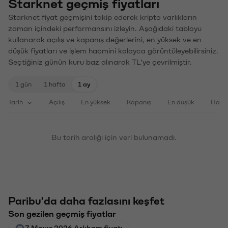
Starknet geçmiş fiyatları
Starknet fiyat geçmişini takip ederek kripto varlıkların
zaman içindeki performansını izleyin. Aşağıdaki tabloyu
kullanarak açılış ve kapanış değerlerini, en yüksek ve en
düşük fiyatları ve işlem hacmini kolayca görüntüleyebilirsiniz.
Seçtiğiniz günün kuru baz alınarak TL'ye çevrilmiştir.
1 gün
1 hafta
1 ay
Tarih
Açılış
En yüksek
Kapanış
En düşük
Haci
Bu tarih aralığı için veri bulunamadı.
Paribu'da daha fazlasını keşfet
Son gezilen geçmiş fiyatlar