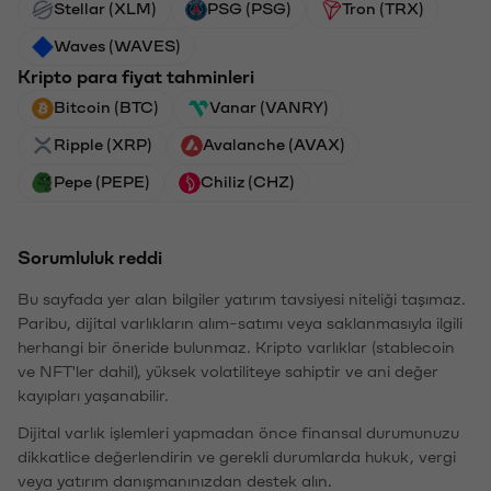
Stellar (XLM)
PSG (PSG)
Tron (TRX)
Waves (WAVES)
Kripto para fiyat tahminleri
Bitcoin (BTC)
Vanar (VANRY)
Ripple (XRP)
Avalanche (AVAX)
Pepe (PEPE)
Chiliz (CHZ)
Sorumluluk reddi
Bu sayfada yer alan bilgiler yatırım tavsiyesi niteliği taşımaz.
Paribu, dijital varlıkların alım-satımı veya saklanmasıyla ilgili
herhangi bir öneride bulunmaz. Kripto varlıklar (stablecoin
ve NFT'ler dahil), yüksek volatiliteye sahiptir ve ani değer
kayıpları yaşanabilir.
Dijital varlık işlemleri yapmadan önce finansal durumunuzu
dikkatlice değerlendirin ve gerekli durumlarda hukuk, vergi
veya yatırım danışmanınızdan destek alın.