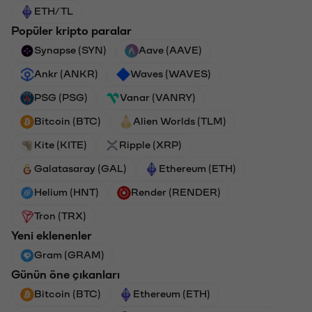
ETH/TL
Popüler kripto paralar
Synapse (SYN)
Aave (AAVE)
Ankr (ANKR)
Waves (WAVES)
PSG (PSG)
Vanar (VANRY)
Bitcoin (BTC)
Alien Worlds (TLM)
Kite (KITE)
Ripple (XRP)
Galatasaray (GAL)
Ethereum (ETH)
Helium (HNT)
Render (RENDER)
Tron (TRX)
Yeni eklenenler
Gram (GRAM)
Günün öne çıkanları
Bitcoin (BTC)
Ethereum (ETH)