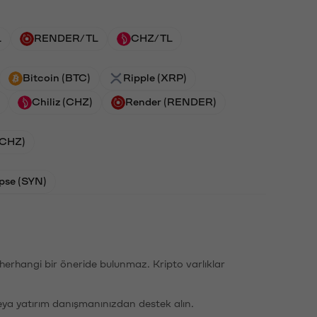
L
RENDER/TL
CHZ/TL
Bitcoin (BTC)
Ripple (XRP)
Chiliz (CHZ)
Render (RENDER)
 (CHZ)
pse (SYN)
li herhangi bir öneride bulunmaz. Kripto varlıklar
eya yatırım danışmanınızdan destek alın.