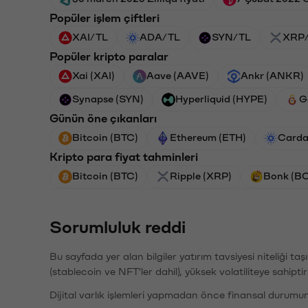
Popüler işlem çiftleri
XAI/TL
ADA/TL
SYN/TL
XRP
Popüler kripto paralar
Xai (XAI)
Aave (AAVE)
Ankr (ANKR)
Synapse (SYN)
Hyperliquid (HYPE)
G
Günün öne çıkanları
Bitcoin (BTC)
Ethereum (ETH)
Carda
Kripto para fiyat tahminleri
Bitcoin (BTC)
Ripple (XRP)
Bonk (B
Sorumluluk reddi
Bu sayfada yer alan bilgiler yatırım tavsiyesi niteliği ta
(stablecoin ve NFT'ler dahil), yüksek volatiliteye sahipti
Dijital varlık işlemleri yapmadan önce finansal durumu