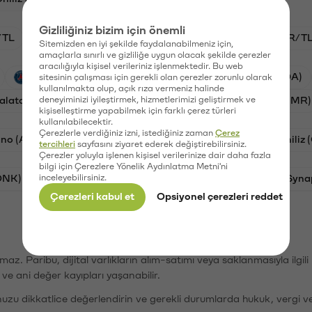
Gizliliğiniz bizim için önemli
/TL
HYPE/TL
GAL/TL
BTC/TL
NMR/T
Sitemizden en iyi şekilde faydalanabilmeniz için,
amaçlarla sınırlı ve gizliliğe uygun olacak şekilde çerezler
aracılığıyla kişisel verileriniz işlenmektedir. Bu web
PSG (PSG)
Waves (WAVES)
Cardano (ADA)
sitesinin çalışması için gerekli olan çerezler zorunlu olarak
kullanılmakta olup, açık rıza vermeniz halinde
alatasaray (GAL)
deneyiminizi iyileştirmek, hizmetlerimizi geliştirmek ve
Ethereum (ETH)
Numeraire (NMR)
kişiselleştirme yapabilmek için farklı çerez türleri
kullanılabilecektir.
Çerezlerle verdiğiniz izni, istediğiniz zaman
Çerez
no (ADA)
Dogecoin (DOGE)
Bat (BAT)
Chiliz
tercihleri
sayfasını ziyaret ederek değiştirebilirsiniz.
Çerezler yoluyla işlenen kişisel verilerinize dair daha fazla
bilgi için Çerezlere Yönelik Aydınlatma Metni'ni
ONK)
inceleyebilirsiniz.
Ethereum (ETH)
Avalanche (AVAX)
Syna
Çerezleri kabul et
Opsiyonel çerezleri reddet
şımaz. Paribu, dijital varlıkların alım-satımı veya saklanmasıyla ilgi
r ve ani değer kayıpları yaşanabilir.
nuzu dikkatlice değerlendirin ve gerekli durumlarda hukuk, vergi v