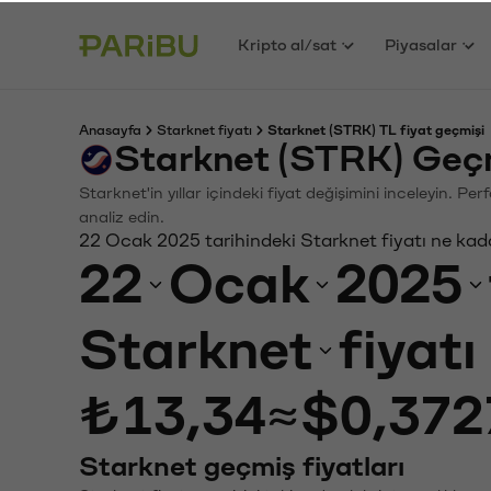
Kripto al/sat
Piyasalar
Anasayfa
Starknet fiyatı
Starknet (STRK) TL fiyat geçmişi
Starknet (STRK) Geçm
Starknet'in yıllar içindeki fiyat değişimini inceleyin. P
analiz edin.
22 Ocak 2025 tarihindeki Starknet fiyatı ne kad
22
Ocak
2025
Starknet
fiyat
₺13,34
≈
$0,372
Starknet geçmiş fiyatları