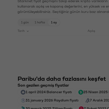
Starknet fiyat geçmişini takip ederek kripto varlıkları
kullanarak açılış ve kapanış değerlerini, en yüksek ve e
görüntüleyebilirsiniz. Seçtiğiniz günün kuru baz alınarak
1 gün
1 hafta
1 ay
Tarih
Açılış
Paribu'da daha fazlasını keşfet
Son gezilen geçmiş fiyatlar
1 april 2024 Balancer fiyatı
25 Nisan 2025 
31 january 2026 Raydium fiyatı
7 Aralık 20
30 march 2025 Zilliqa fiyatı
7 Şubat 2022 Ch