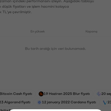
n zaman içindeki performansını izleyin. Aşağıdaki tabloyu
n düşük fiyatları ve işlem hacmini kolayca
 TL'ye çevrilmiştir.
En yüksek
Kapanış
Bu tarih aralığı için veri bulunamadı.
Bitcoin Cash fiyatı
19 Haziran 2025 Blur fiyatı
20 se
23 Algorand fiyatı
12 january 2022 Cardano fiyatı
2
iliz fiyatı