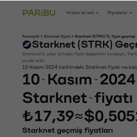
Kripto al/sat
Piyasalar
Anasayfa
Starknet fiyatı
Starknet (STRK) TL fiyat geçmişi
Starknet (STRK) Geçm
Starknet'in yıllar içindeki fiyat değişimini inceleyin. P
analiz edin.
10 Kasım 2024 tarihindeki Starknet fiyatı ne ka
10
Kasım
2024
Starknet
fiyat
₺17,39
≈
$0,505
Starknet geçmiş fiyatları