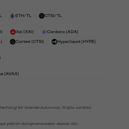
L
ETH/TL
CTSI/TL
G)
Xai (XAI)
Cardano (ADA)
L)
Cartesi (CTSI)
Hyperliquid (HYPE)
)
he (AVAX)
li herhangi bir öneride bulunmaz. Kripto varlıklar
eya yatırım danışmanınızdan destek alın.