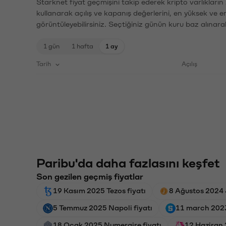
Starknet fiyat geçmişini takip ederek kripto varlıkları
kullanarak açılış ve kapanış değerlerini, en yüksek ve e
görüntüleyebilirsiniz. Seçtiğiniz günün kuru baz alınarak
1 gün
1 hafta
1 ay
Tarih
Açılış
Paribu'da daha fazlasını keşfet
Son gezilen geçmiş fiyatlar
19 Kasım 2025 Tezos fiyatı
8 Ağustos 2024 
5 Temmuz 2025 Napoli fiyatı
11 march 2023
18 Ocak 2025 Numeraire fiyatı
12 Haziran 