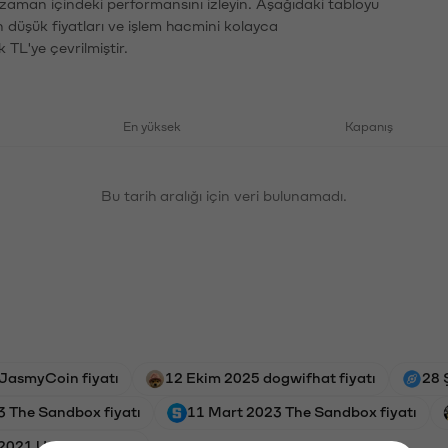
n zaman içindeki performansını izleyin. Aşağıdaki tabloyu
n düşük fiyatları ve işlem hacmini kolayca
 TL'ye çevrilmiştir.
En yüksek
Kapanış
Bu tarih aralığı için veri bulunamadı.
JasmyCoin fiyatı
12 Ekim 2025 dogwifhat fiyatı
28 
 The Sandbox fiyatı
11 Mart 2023 The Sandbox fiyatı
2021 Uniswap fiyatı