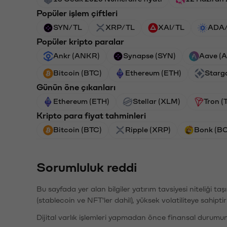
Popüler işlem çiftleri
SYN/TL
XRP/TL
XAI/TL
ADA
Popüler kripto paralar
Ankr (ANKR)
Synapse (SYN)
Aave (
Bitcoin (BTC)
Ethereum (ETH)
Starg
Günün öne çıkanları
Ethereum (ETH)
Stellar (XLM)
Tron (
Kripto para fiyat tahminleri
Bitcoin (BTC)
Ripple (XRP)
Bonk (B
Sorumluluk reddi
Bu sayfada yer alan bilgiler yatırım tavsiyesi niteliği ta
(stablecoin ve NFT'ler dahil), yüksek volatiliteye sahipti
Dijital varlık işlemleri yapmadan önce finansal durumu