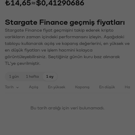
₺14,65
≈
$0,41290686
Stargate Finance geçmiş fiyatları
Stargate Finance fiyat geçmişini takip ederek kripto
varlıkların zaman içindeki performansını izleyin. Aşağıdaki
tabloyu kullanarak açılış ve kapanış değerlerini, en yüksek ve
en düşük fiyatları ve işlem hacmini kolayca
görüntüleyebilirsiniz. Seçtiğiniz günün kuru baz alınarak
TL'ye çevrilmiştir.
1 gün
1 hafta
1 ay
Tarih
Açılış
En yüksek
Kapanış
En düşük
Haci
Bu tarih aralığı için veri bulunamadı.