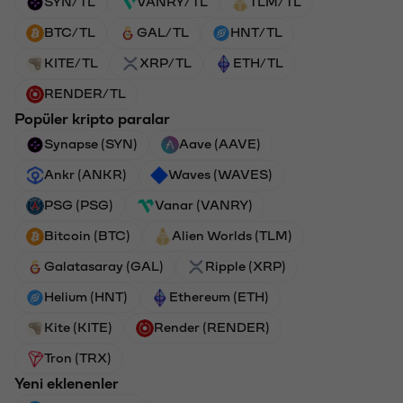
SYN/TL
VANRY/TL
TLM/TL
BTC/TL
GAL/TL
HNT/TL
KITE/TL
XRP/TL
ETH/TL
RENDER/TL
Popüler kripto paralar
Synapse (SYN)
Aave (AAVE)
Ankr (ANKR)
Waves (WAVES)
PSG (PSG)
Vanar (VANRY)
Bitcoin (BTC)
Alien Worlds (TLM)
Galatasaray (GAL)
Ripple (XRP)
Helium (HNT)
Ethereum (ETH)
Kite (KITE)
Render (RENDER)
Tron (TRX)
Yeni eklenenler