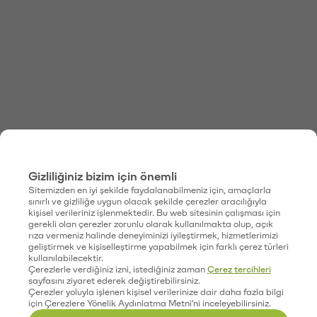
Gizliliğiniz bizim için önemli
Sitemizden en iyi şekilde faydalanabilmeniz için, amaçlarla
sınırlı ve gizliliğe uygun olacak şekilde çerezler aracılığıyla
kişisel verileriniz işlenmektedir. Bu web sitesinin çalışması için
gerekli olan çerezler zorunlu olarak kullanılmakta olup, açık
rıza vermeniz halinde deneyiminizi iyileştirmek, hizmetlerimizi
geliştirmek ve kişiselleştirme yapabilmek için farklı çerez türleri
kullanılabilecektir.
Çerezlerle verdiğiniz izni, istediğiniz zaman
Çerez tercihleri
sayfasını ziyaret ederek değiştirebilirsiniz.
Çerezler yoluyla işlenen kişisel verilerinize dair daha fazla bilgi
için Çerezlere Yönelik Aydınlatma Metni'ni inceleyebilirsiniz.