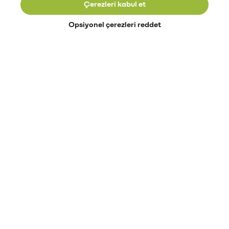
Çerezleri kabul et
Opsiyonel çerezleri reddet
Paribu’yu keşfet
Eğitimler
Etkinlikler
Açık pozisyonlar
Paribu sistem durumu
API dokümantasyonu
Paribu rehberi
Kripto varlık nasıl alınır?
Kripto varlık nedir?
Paribu para yatırma
Paribu para çekme