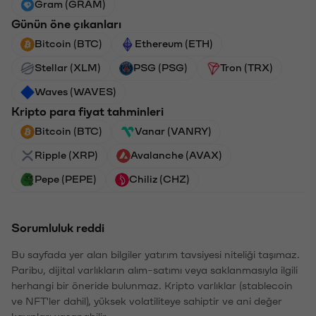
Gram (GRAM)
Günün öne çıkanları
Bitcoin (BTC)
Ethereum (ETH)
Stellar (XLM)
PSG (PSG)
Tron (TRX)
Waves (WAVES)
Kripto para fiyat tahminleri
Bitcoin (BTC)
Vanar (VANRY)
Ripple (XRP)
Avalanche (AVAX)
Pepe (PEPE)
Chiliz (CHZ)
Sorumluluk reddi
Bu sayfada yer alan bilgiler yatırım tavsiyesi niteliği taşımaz.
Paribu, dijital varlıkların alım-satımı veya saklanmasıyla ilgili
herhangi bir öneride bulunmaz. Kripto varlıklar (stablecoin
ve NFT'ler dahil), yüksek volatiliteye sahiptir ve ani değer