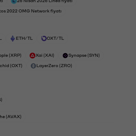
tı
26 Nisan 2026 Linea fiyatı
tos 2022 OMG Network fiyatı
L
ETH/TL
OXT/TL
pple (XRP)
Xai (XAI)
Synapse (SYN)
chid (OXT)
LayerZero (ZRO)
)
he (AVAX)