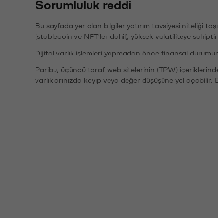
Sorumluluk reddi
Bu sayfada yer alan bilgiler yatırım tavsiyesi niteliği ta
(stablecoin ve NFT'ler dahil), yüksek volatiliteye sahipti
Dijital varlık işlemleri yapmadan önce finansal durumu
Paribu, üçüncü taraf web sitelerinin (TPW) içeriklerin
varlıklarınızda kayıp veya değer düşüşüne yol açabilir. 