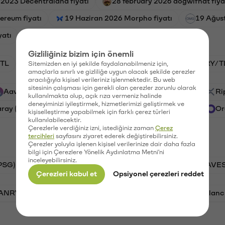
 2023 Decentraland fiyatı
28 february 2026 dogwifhat fiya
ereum fiyatı
19 Haziran 2026 Morpho fiyatı
19 Ağus
yatı
10 Kasım 2024 Starknet fiyatı
Gizliliğiniz bizim için önemli
TL
HNT/TL
BTC/TL
GAL/TL
VANRY/T
Sitemizden en iyi şekilde faydalanabilmeniz için,
amaçlarla sınırlı ve gizliliğe uygun olacak şekilde çerezler
aracılığıyla kişisel verileriniz işlenmektedir. Bu web
sitesinin çalışması için gerekli olan çerezler zorunlu olarak
Aave (AAVE)
PSG (PSG)
Waves (WAVES)
Ri
kullanılmakta olup, açık rıza vermeniz halinde
deneyiminizi iyileştirmek, hizmetlerimizi geliştirmek ve
aray (GAL)
Ethereum (ETH)
Vanar (VANRY)
Or
kişiselleştirme yapabilmek için farklı çerez türleri
kullanılabilecektir.
Çerezlerle verdiğiniz izni, istediğiniz zaman
Çerez
tercihleri
sayfasını ziyaret ederek değiştirebilirsiniz.
Çerezler yoluyla işlenen kişisel verilerinize dair daha fazla
bilgi için Çerezlere Yönelik Aydınlatma Metni'ni
inceleyebilirsiniz.
PSG)
Bitcoin (BTC)
Tron (TRX)
Waves (WAVES
Çerezleri kabul et
Opsiyonel çerezleri reddet
VANRY)
Bonk (BONK)
Ethereum (ETH)
Avalanc