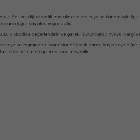
şımaz. Paribu, dijital varlıkların alım-satımı veya saklanmasıyla ilgi
r ve ani değer kayıpları yaşanabilir.
nuzu dikkatlice değerlendirin ve gerekli durumlarda hukuk, vergi v
den veya kullanımından kaynaklanabilecek zarar, kayıp veya diğer 
Bazı ürünler tüm bölgelerde sunulmayabilir.