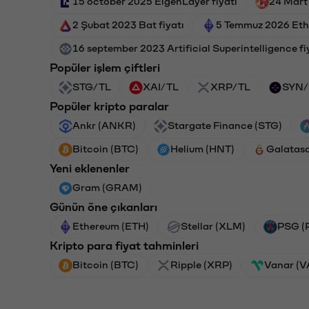
15 october 2025 EigenLayer fiyatı
24 Mart
2 Şubat 2023 Bat fiyatı
5 Temmuz 2026 Eth
16 september 2023 Artificial Superintelligence fi
Popüler işlem çiftleri
STG/TL
XAI/TL
XRP/TL
SYN/
Popüler kripto paralar
Ankr (ANKR)
Stargate Finance (STG)
Bitcoin (BTC)
Helium (HNT)
Galatas
Yeni eklenenler
Gram (GRAM)
Günün öne çıkanları
Ethereum (ETH)
Stellar (XLM)
PSG (
Kripto para fiyat tahminleri
Bitcoin (BTC)
Ripple (XRP)
Vanar (