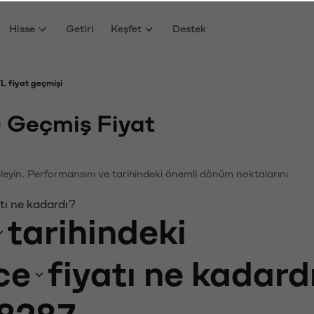
Hisse
Getiri
Keşfet
Destek
L fiyat geçmişi
 Geçmiş Fiyat
celeyin. Performansını ve tarihindeki önemli dönüm noktalarını
tı ne kadardı?
tarihindeki
ce
fiyatı ne kadard