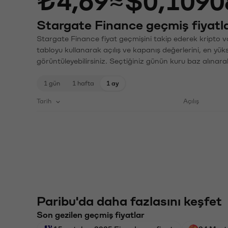
₺4,69
≈
$0,1090
Stargate Finance geçmiş fiyatla
Stargate Finance fiyat geçmişini takip ederek kripto va
tabloyu kullanarak açılış ve kapanış değerlerini, en yük
görüntüleyebilirsiniz. Seçtiğiniz günün kuru baz alınarak
1 gün
1 hafta
1 ay
Tarih
Açılış
Paribu'da daha fazlasını keşfet
Son gezilen geçmiş fiyatlar