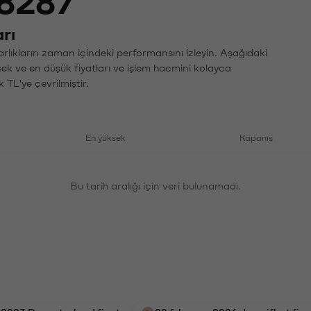
8287
rı
rlıkların zaman içindeki performansını izleyin. Aşağıdaki
sek ve en düşük fiyatları ve işlem hacmini kolayca
 TL'ye çevrilmiştir.
En yüksek
Kapanış
Bu tarih aralığı için veri bulunamadı.