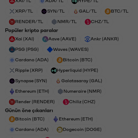
XAI/TL
ADA/TL
HYPE/TL
XRP/TL
SYN/TL
GAL/TL
BTC/TL
RENDER/TL
NMR/TL
CHZ/TL
Popüler kripto paralar
Xai (XAI)
Aave (AAVE)
Ankr (ANKR)
PSG (PSG)
Waves (WAVES)
Cardano (ADA)
Bitcoin (BTC)
Ripple (XRP)
Hyperliquid (HYPE)
Synapse (SYN)
Galatasaray (GAL)
Ethereum (ETH)
Numeraire (NMR)
Render (RENDER)
Chiliz (CHZ)
Günün öne çıkanları
Bitcoin (BTC)
Ethereum (ETH)
Cardano (ADA)
Dogecoin (DOGE)