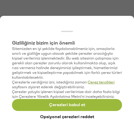
Gizliliğiniz bizim için önemli
Sitemizden en iyi şekilde faydalanabilmeniz için, amaçlarla
sınırlı ve gizliliğe uygun olacak şekilde çerezler aracılığıyla
kişisel verileriniz işlenmektedir. Bu web sitesinin çalışması için
gerekli olan çerezler zorunlu olarak kullanılmakta olup, açık
rıza vermeniz halinde deneyiminizi iyileştirmek, hizmetlerimizi
geliştirmek ve kişiselleştirme yapabilmek için farklı çerez türleri
kullanılabilecektir.
Çerezlerle verdiğiniz izni, istediğiniz zaman
Çerez tercihleri
sayfasını ziyaret ederek değiştirebilirsiniz.
Çerezler yoluyla işlenen kişisel verilerinize dair daha fazla bilgi
için Çerezlere Yönelik Aydınlatma Metni'ni inceleyebilirsiniz.
Çerezleri kabul et
Opsiyonel çerezleri reddet