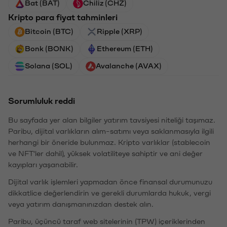
Bat (BAT)
Chiliz (CHZ)
Kripto para fiyat tahminleri
Bitcoin (BTC)
Ripple (XRP)
Bonk (BONK)
Ethereum (ETH)
Solana (SOL)
Avalanche (AVAX)
Sorumluluk reddi
Bu sayfada yer alan bilgiler yatırım tavsiyesi niteliği taşımaz.
Paribu, dijital varlıkların alım-satımı veya saklanmasıyla ilgili
herhangi bir öneride bulunmaz. Kripto varlıklar (stablecoin
ve NFT'ler dahil), yüksek volatiliteye sahiptir ve ani değer
kayıpları yaşanabilir.
Dijital varlık işlemleri yapmadan önce finansal durumunuzu
dikkatlice değerlendirin ve gerekli durumlarda hukuk, vergi
veya yatırım danışmanınızdan destek alın.
Paribu, üçüncü taraf web sitelerinin (TPW) içeriklerinden