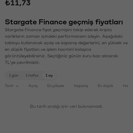
₺11,73
Stargate Finance geçmiş fiyatları
Stargate Finance fiyat geçmişini takip ederek kripto
varlıkların zaman içindeki performansını izleyin. Aşağıdaki
tabloyu kullanarak açılış ve kapanış değerlerini, en yüksek ve
en düşük fiyatları ve işlem hacmini kolayca
görüntüleyebilirsiniz. Seçtiğiniz günün kuru baz alınarak
TL'ye çevrilmiştir.
1 gün
1 hafta
1 ay
Tarih
Açılış
En yüksek
Kapanış
En düşük
Haci
Bu tarih aralığı için veri bulunamadı.