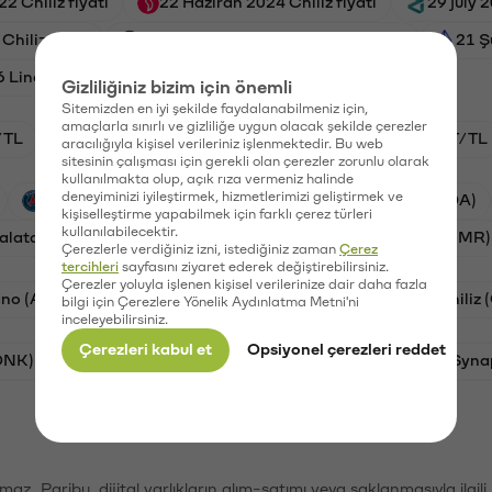
2 Chiliz fiyatı
22 Haziran 2024 Chiliz fiyatı
29 july 2
Chiliz fiyatı
5 august 2026 Official Trump fiyatı
21 Ş
Linea fiyatı
Gizliliğiniz bizim için önemli
Sitemizden en iyi şekilde faydalanabilmeniz için,
amaçlarla sınırlı ve gizliliğe uygun olacak şekilde çerezler
/TL
HYPE/TL
GAL/TL
BTC/TL
OXT/TL
aracılığıyla kişisel verileriniz işlenmektedir. Bu web
sitesinin çalışması için gerekli olan çerezler zorunlu olarak
kullanılmakta olup, açık rıza vermeniz halinde
deneyiminizi iyileştirmek, hizmetlerimizi geliştirmek ve
PSG (PSG)
Waves (WAVES)
Cardano (ADA)
kişiselleştirme yapabilmek için farklı çerez türleri
kullanılabilecektir.
alatasaray (GAL)
Ethereum (ETH)
Numeraire (NMR)
Çerezlerle verdiğiniz izni, istediğiniz zaman
Çerez
tercihleri
sayfasını ziyaret ederek değiştirebilirsiniz.
Çerezler yoluyla işlenen kişisel verilerinize dair daha fazla
no (ADA)
Dogecoin (DOGE)
Bat (BAT)
Chiliz
bilgi için Çerezlere Yönelik Aydınlatma Metni'ni
inceleyebilirsiniz.
Çerezleri kabul et
Opsiyonel çerezleri reddet
ONK)
Ethereum (ETH)
Avalanche (AVAX)
Syna
şımaz. Paribu, dijital varlıkların alım-satımı veya saklanmasıyla ilgi