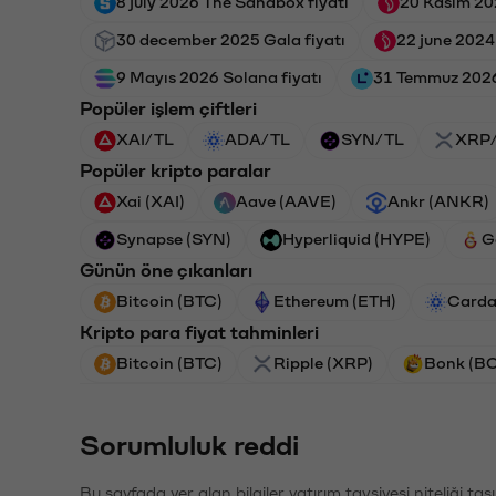
8 july 2026 The Sandbox fiyatı
20 Kasım 202
30 december 2025 Gala fiyatı
22 june 2024 
9 Mayıs 2026 Solana fiyatı
31 Temmuz 2026 
Popüler işlem çiftleri
XAI/TL
ADA/TL
SYN/TL
XRP
Popüler kripto paralar
Xai (XAI)
Aave (AAVE)
Ankr (ANKR)
Synapse (SYN)
Hyperliquid (HYPE)
G
Günün öne çıkanları
Bitcoin (BTC)
Ethereum (ETH)
Carda
Kripto para fiyat tahminleri
Bitcoin (BTC)
Ripple (XRP)
Bonk (B
Sorumluluk reddi
Bu sayfada yer alan bilgiler yatırım tavsiyesi niteliği ta