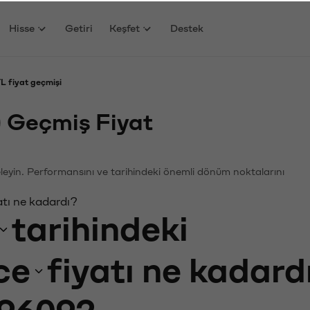
Hisse
Getiri
Keşfet
Destek
L fiyat geçmişi
 Geçmiş Fiyat
celeyin. Performansını ve tarihindeki önemli dönüm noktalarını
tı ne kadardı?
tarihindeki
ce
fiyatı ne kadard