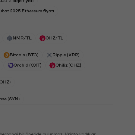
021 Zilliqa fiyatı
ubat 2025 Ethereum fiyatı
NMR/TL
CHZ/TL
Bitcoin (BTC)
Ripple (XRP)
Orchid (OXT)
Chiliz (CHZ)
 (CHZ)
pse (SYN)
li herhangi bir öneride bulunmaz. Kripto varlıklar