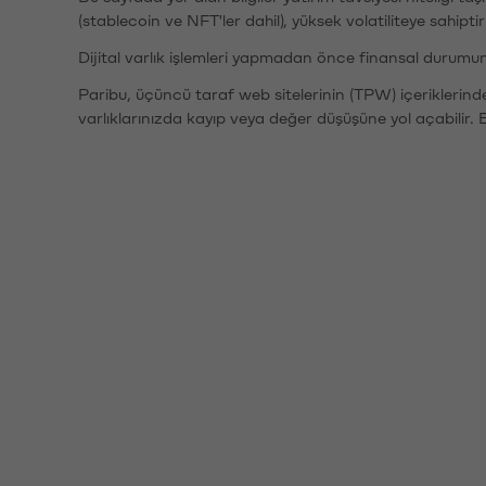
(stablecoin ve NFT'ler dahil), yüksek volatiliteye sahipti
Dijital varlık işlemleri yapmadan önce finansal durumu
Paribu, üçüncü taraf web sitelerinin (TPW) içeriklerin
varlıklarınızda kayıp veya değer düşüşüne yol açabilir. 