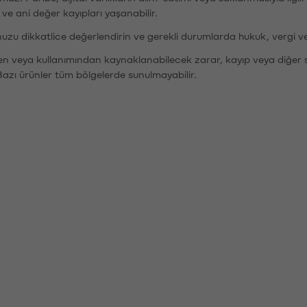
r ve ani değer kayıpları yaşanabilir.
nuzu dikkatlice değerlendirin ve gerekli durumlarda hukuk, vergi v
den veya kullanımından kaynaklanabilecek zarar, kayıp veya diğer 
Bazı ürünler tüm bölgelerde sunulmayabilir.