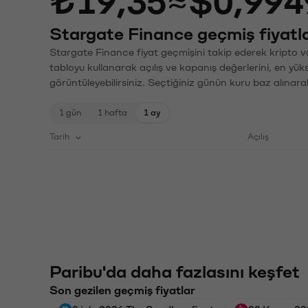
₺19,35
≈
$0,994
Stargate Finance geçmiş fiyatla
Stargate Finance fiyat geçmişini takip ederek kripto va
tabloyu kullanarak açılış ve kapanış değerlerini, en yük
görüntüleyebilirsiniz. Seçtiğiniz günün kuru baz alınarak
1 gün
1 hafta
1 ay
Tarih
Açılış
Paribu'da daha fazlasını keşfet
Son gezilen geçmiş fiyatlar