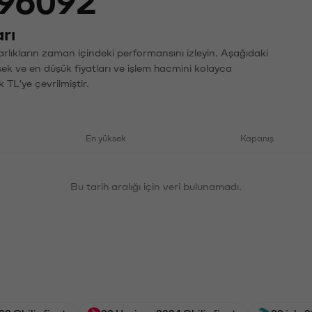
96092
rı
rlıkların zaman içindeki performansını izleyin. Aşağıdaki
sek ve en düşük fiyatları ve işlem hacmini kolayca
 TL'ye çevrilmiştir.
En yüksek
Kapanış
Bu tarih aralığı için veri bulunamadı.