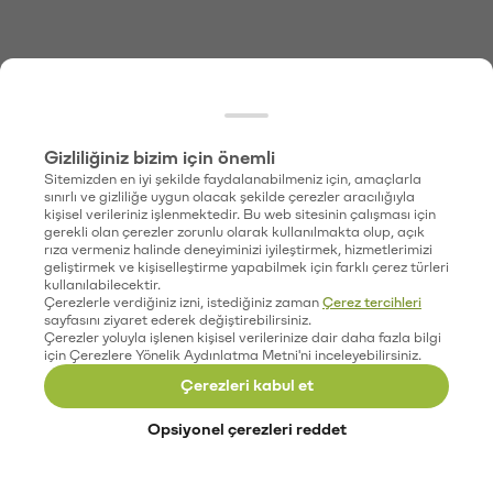
Gizliliğiniz bizim için önemli
Sitemizden en iyi şekilde faydalanabilmeniz için, amaçlarla
sınırlı ve gizliliğe uygun olacak şekilde çerezler aracılığıyla
kişisel verileriniz işlenmektedir. Bu web sitesinin çalışması için
gerekli olan çerezler zorunlu olarak kullanılmakta olup, açık
rıza vermeniz halinde deneyiminizi iyileştirmek, hizmetlerimizi
geliştirmek ve kişiselleştirme yapabilmek için farklı çerez türleri
kullanılabilecektir.
Çerezlerle verdiğiniz izni, istediğiniz zaman
Çerez tercihleri
sayfasını ziyaret ederek değiştirebilirsiniz.
Çerezler yoluyla işlenen kişisel verilerinize dair daha fazla bilgi
için Çerezlere Yönelik Aydınlatma Metni'ni inceleyebilirsiniz.
Çerezleri kabul et
Opsiyonel çerezleri reddet