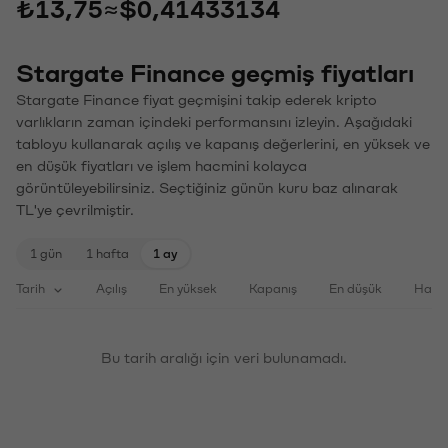
₺13,75
≈
$0,41433134
Stargate Finance geçmiş fiyatları
Stargate Finance fiyat geçmişini takip ederek kripto
varlıkların zaman içindeki performansını izleyin. Aşağıdaki
tabloyu kullanarak açılış ve kapanış değerlerini, en yüksek ve
en düşük fiyatları ve işlem hacmini kolayca
görüntüleyebilirsiniz. Seçtiğiniz günün kuru baz alınarak
TL'ye çevrilmiştir.
1 gün
1 hafta
1 ay
Tarih
Açılış
En yüksek
Kapanış
En düşük
Haci
Bu tarih aralığı için veri bulunamadı.