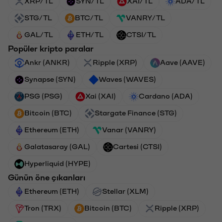
XRP/TL
SYN/TL
XAI/TL
ADA/TL
STG/TL
BTC/TL
VANRY/TL
GAL/TL
ETH/TL
CTSI/TL
Popüler kripto paralar
Ankr (ANKR)
Ripple (XRP)
Aave (AAVE)
Synapse (SYN)
Waves (WAVES)
PSG (PSG)
Xai (XAI)
Cardano (ADA)
Bitcoin (BTC)
Stargate Finance (STG)
Ethereum (ETH)
Vanar (VANRY)
Galatasaray (GAL)
Cartesi (CTSI)
Hyperliquid (HYPE)
Günün öne çıkanları
Ethereum (ETH)
Stellar (XLM)
Tron (TRX)
Bitcoin (BTC)
Ripple (XRP)