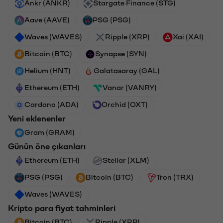
Ankr (ANKR)
Stargate Finance (STG)
Aave (AAVE)
PSG (PSG)
Waves (WAVES)
Ripple (XRP)
Xai (XAI)
Bitcoin (BTC)
Synapse (SYN)
Helium (HNT)
Galatasaray (GAL)
Ethereum (ETH)
Vanar (VANRY)
Cardano (ADA)
Orchid (OXT)
Yeni eklenenler
Gram (GRAM)
Günün öne çıkanları
Ethereum (ETH)
Stellar (XLM)
PSG (PSG)
Bitcoin (BTC)
Tron (TRX)
Waves (WAVES)
Kripto para fiyat tahminleri
Bitcoin (BTC)
Ripple (XRP)