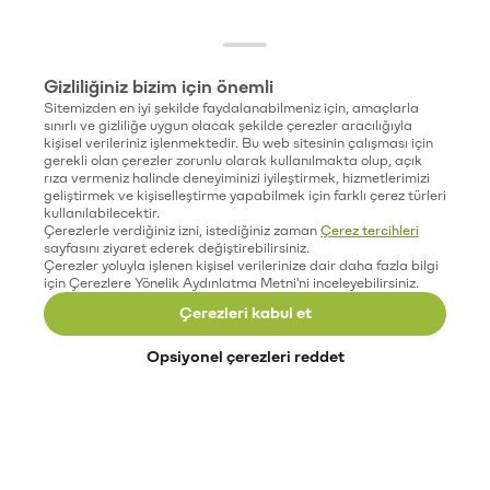
Gizliliğiniz bizim için önemli
Sitemizden en iyi şekilde faydalanabilmeniz için, amaçlarla
sınırlı ve gizliliğe uygun olacak şekilde çerezler aracılığıyla
kişisel verileriniz işlenmektedir. Bu web sitesinin çalışması için
gerekli olan çerezler zorunlu olarak kullanılmakta olup, açık
rıza vermeniz halinde deneyiminizi iyileştirmek, hizmetlerimizi
geliştirmek ve kişiselleştirme yapabilmek için farklı çerez türleri
kullanılabilecektir.
Çerezlerle verdiğiniz izni, istediğiniz zaman
Çerez tercihleri
sayfasını ziyaret ederek değiştirebilirsiniz.
Çerezler yoluyla işlenen kişisel verilerinize dair daha fazla bilgi
için Çerezlere Yönelik Aydınlatma Metni'ni inceleyebilirsiniz.
Çerezleri kabul et
Opsiyonel çerezleri reddet