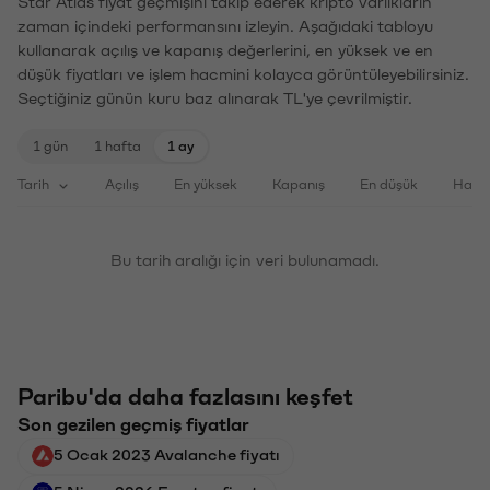
Star Atlas fiyat geçmişini takip ederek kripto varlıkların
zaman içindeki performansını izleyin. Aşağıdaki tabloyu
kullanarak açılış ve kapanış değerlerini, en yüksek ve en
düşük fiyatları ve işlem hacmini kolayca görüntüleyebilirsiniz.
Seçtiğiniz günün kuru baz alınarak TL'ye çevrilmiştir.
1 gün
1 hafta
1 ay
Tarih
Açılış
En yüksek
Kapanış
En düşük
Haci
Bu tarih aralığı için veri bulunamadı.
Paribu'da daha fazlasını keşfet
Son gezilen geçmiş fiyatlar
5 Ocak 2023 Avalanche fiyatı