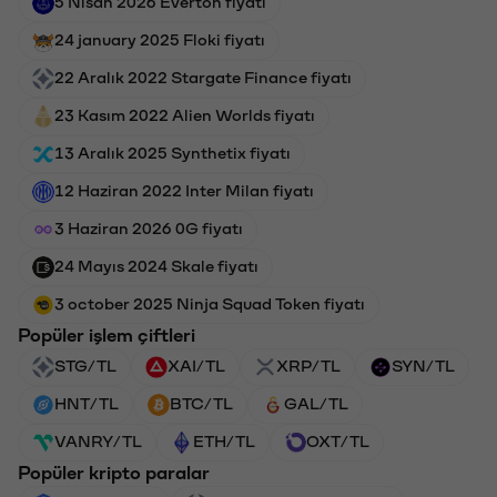
5 Nisan 2026 Everton fiyatı
24 january 2025 Floki fiyatı
22 Aralık 2022 Stargate Finance fiyatı
23 Kasım 2022 Alien Worlds fiyatı
13 Aralık 2025 Synthetix fiyatı
12 Haziran 2022 Inter Milan fiyatı
3 Haziran 2026 0G fiyatı
24 Mayıs 2024 Skale fiyatı
3 october 2025 Ninja Squad Token fiyatı
Popüler işlem çiftleri
STG/TL
XAI/TL
XRP/TL
SYN/TL
HNT/TL
BTC/TL
GAL/TL
VANRY/TL
ETH/TL
OXT/TL
Popüler kripto paralar