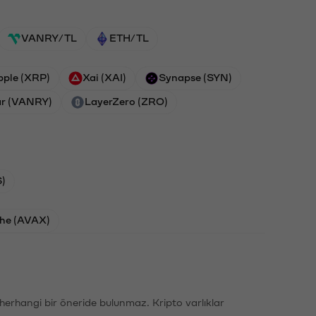
VANRY/TL
ETH/TL
pple (XRP)
Xai (XAI)
Synapse (SYN)
r (VANRY)
LayerZero (ZRO)
)
he (AVAX)
li herhangi bir öneride bulunmaz. Kripto varlıklar