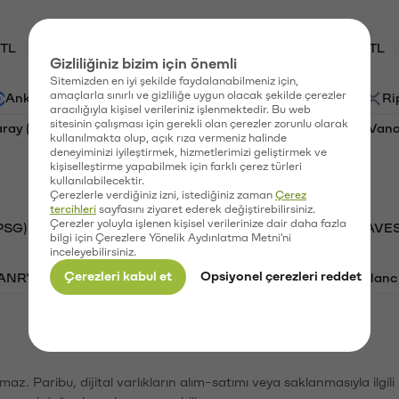
TL
HNT/TL
BTC/TL
GAL/TL
OXT/TL
Gizliliğiniz bizim için önemli
Sitemizden en iyi şekilde faydalanabilmeniz için,
amaçlarla sınırlı ve gizliliğe uygun olacak şekilde çerezler
Ankr (ANKR)
Waves (WAVES)
PSG (PSG)
Ri
aracılığıyla kişisel verileriniz işlenmektedir. Bu web
sitesinin çalışması için gerekli olan çerezler zorunlu olarak
aray (GAL)
Ethereum (ETH)
Orchid (OXT)
Vana
kullanılmakta olup, açık rıza vermeniz halinde
deneyiminizi iyileştirmek, hizmetlerimizi geliştirmek ve
kişiselleştirme yapabilmek için farklı çerez türleri
kullanılabilecektir.
Çerezlerle verdiğiniz izni, istediğiniz zaman
Çerez
tercihleri
sayfasını ziyaret ederek değiştirebilirsiniz.
Çerezler yoluyla işlenen kişisel verilerinize dair daha fazla
PSG)
Bitcoin (BTC)
Tron (TRX)
Waves (WAVES
bilgi için Çerezlere Yönelik Aydınlatma Metni'ni
inceleyebilirsiniz.
Çerezleri kabul et
Opsiyonel çerezleri reddet
VANRY)
Bonk (BONK)
Ethereum (ETH)
Avalanc
şımaz. Paribu, dijital varlıkların alım-satımı veya saklanmasıyla ilgi