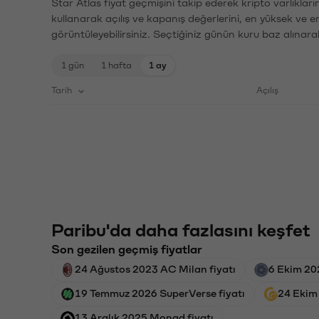
Star Atlas fiyat geçmişini takip ederek kripto varlıklar
kullanarak açılış ve kapanış değerlerini, en yüksek ve e
görüntüleyebilirsiniz. Seçtiğiniz günün kuru baz alınarak
1 gün
1 hafta
1 ay
Tarih
Açılış
Paribu'da daha fazlasını keşfet
Son gezilen geçmiş fiyatlar
24 Ağustos 2023 AC Milan fiyatı
6 Ekim 20
19 Temmuz 2026 SuperVerse fiyatı
24 Ekim
13 Aralık 2025 Monad fiyatı