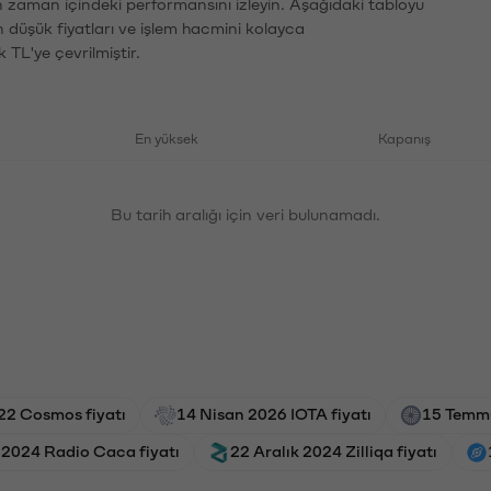
ın zaman içindeki performansını izleyin. Aşağıdaki tabloyu
n düşük fiyatları ve işlem hacmini kolayca
 TL'ye çevrilmiştir.
En yüksek
Kapanış
Bu tarih aralığı için veri bulunamadı.
22 Cosmos fiyatı
14 Nisan 2026 IOTA fiyatı
15 Temmu
 2024 Radio Caca fiyatı
22 Aralık 2024 Zilliqa fiyatı