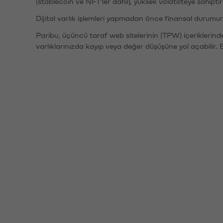
(stablecoin ve NFT'ler dahil), yüksek volatiliteye sahipti
Dijital varlık işlemleri yapmadan önce finansal durumu
Paribu, üçüncü taraf web sitelerinin (TPW) içeriklerin
varlıklarınızda kayıp veya değer düşüşüne yol açabilir. 