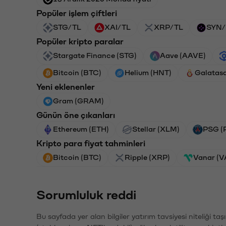
Popüler işlem çiftleri
STG/TL
XAI/TL
XRP/TL
SYN/
Popüler kripto paralar
Stargate Finance (STG)
Aave (AAVE)
Bitcoin (BTC)
Helium (HNT)
Galatas
Yeni eklenenler
Gram (GRAM)
Günün öne çıkanları
Ethereum (ETH)
Stellar (XLM)
PSG (
Kripto para fiyat tahminleri
Bitcoin (BTC)
Ripple (XRP)
Vanar (
Sorumluluk reddi
Bu sayfada yer alan bilgiler yatırım tavsiyesi niteliği ta