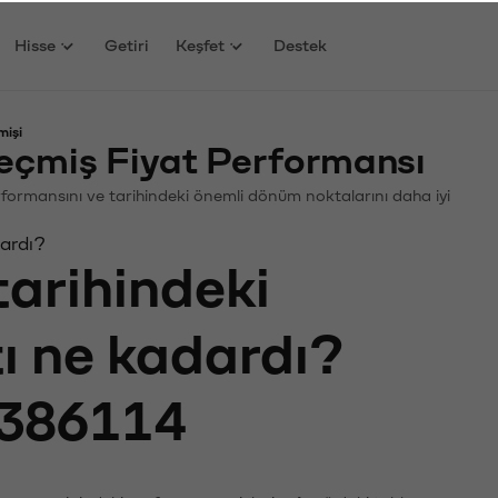
Hisse
Getiri
Keşfet
Destek
mişi
eçmiş Fiyat Performansı
 Performansını ve tarihindeki önemli dönüm noktalarını daha iyi
dardı?
tarihindeki
tı ne kadardı?
386114