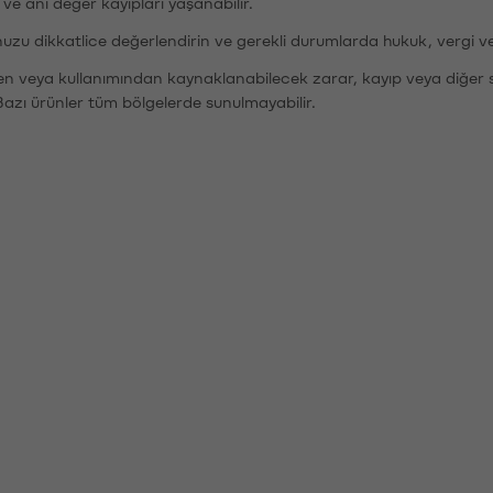
r ve ani değer kayıpları yaşanabilir.
nuzu dikkatlice değerlendirin ve gerekli durumlarda hukuk, vergi v
den veya kullanımından kaynaklanabilecek zarar, kayıp veya diğer 
Bazı ürünler tüm bölgelerde sunulmayabilir.