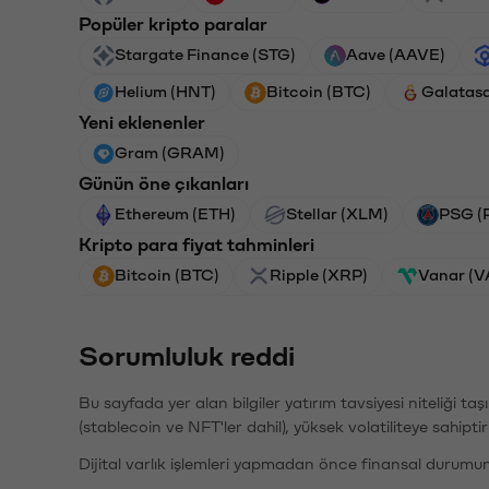
Popüler kripto paralar
Stargate Finance (STG)
Aave (AAVE)
Helium (HNT)
Bitcoin (BTC)
Galatas
Yeni eklenenler
Gram (GRAM)
Günün öne çıkanları
Ethereum (ETH)
Stellar (XLM)
PSG (
Kripto para fiyat tahminleri
Bitcoin (BTC)
Ripple (XRP)
Vanar (
Sorumluluk reddi
Bu sayfada yer alan bilgiler yatırım tavsiyesi niteliği ta
(stablecoin ve NFT'ler dahil), yüksek volatiliteye sahipti
Dijital varlık işlemleri yapmadan önce finansal durumu