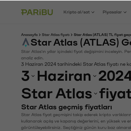
Kripto al/sat
Piyasalar
Anasayfa
Star Atlas fiyatı
Star Atlas (ATLAS) TL fiyat geç
Star Atlas (ATLAS) G
Star Atlas'ın yıllar içindeki fiyat değişimini inceleyin.
analiz edin.
3 Haziran 2024 tarihindeki Star Atlas fiyatı ne 
3
Haziran
202
Star Atlas
fiya
Star Atlas geçmiş fiyatları
Star Atlas fiyat geçmişini takip ederek kripto varlıklar
kullanarak açılış ve kapanış değerlerini, en yüksek ve e
görüntüleyebilirsiniz. Seçtiğiniz günün kuru baz alınarak