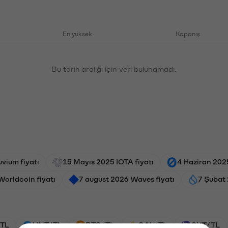
En yüksek
Kapanış
Bu tarih aralığı için veri bulunamadı.
luvium fiyatı
15 Mayıs 2025 IOTA fiyatı
4 Haziran 2025
Worldcoin fiyatı
7 august 2026 Waves fiyatı
7 Şubat 
TL
HNT/TL
BTC/TL
GAL/TL
OXT/TL