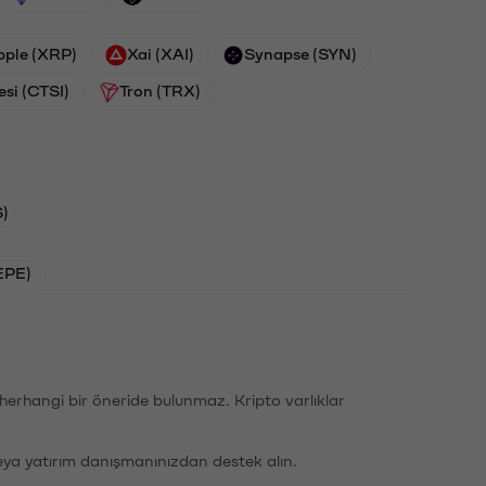
pple (XRP)
Xai (XAI)
Synapse (SYN)
esi (CTSI)
Tron (TRX)
)
EPE)
li herhangi bir öneride bulunmaz. Kripto varlıklar
eya yatırım danışmanınızdan destek alın.