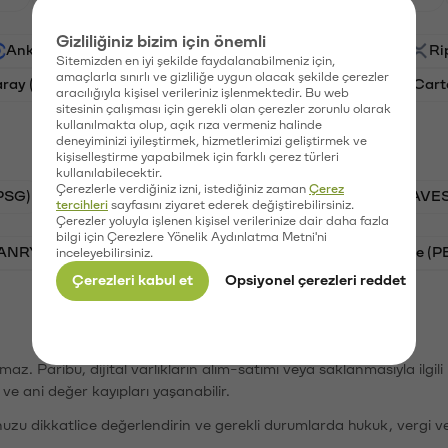
Gizliliğiniz bizim için önemli
Ankr (ANKR)
Waves (WAVES)
PSG (PSG)
Ri
Sitemizden en iyi şekilde faydalanabilmeniz için,
amaçlarla sınırlı ve gizliliğe uygun olacak şekilde çerezler
aray (GAL)
Ethereum (ETH)
Orchid (OXT)
Cart
aracılığıyla kişisel verileriniz işlenmektedir. Bu web
sitesinin çalışması için gerekli olan çerezler zorunlu olarak
kullanılmakta olup, açık rıza vermeniz halinde
deneyiminizi iyileştirmek, hizmetlerimizi geliştirmek ve
kişiselleştirme yapabilmek için farklı çerez türleri
kullanılabilecektir.
Çerezlerle verdiğiniz izni, istediğiniz zaman
Çerez
PSG)
Bitcoin (BTC)
Tron (TRX)
Waves (WAVES
tercihleri
sayfasını ziyaret ederek değiştirebilirsiniz.
Çerezler yoluyla işlenen kişisel verilerinize dair daha fazla
bilgi için Çerezlere Yönelik Aydınlatma Metni'ni
VANRY)
Bonk (BONK)
Ethereum (ETH)
Pepe (P
inceleyebilirsiniz.
Çerezleri kabul et
Opsiyonel çerezleri reddet
şımaz. Paribu, dijital varlıkların alım-satımı veya saklanmasıyla ilgi
r ve ani değer kayıpları yaşanabilir.
nuzu dikkatlice değerlendirin ve gerekli durumlarda hukuk, vergi v