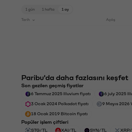
1 gün
1 hafta
1 ay
Tarih
Açılış
Paribu'da daha fazlasını keşfet
Son gezilen geçmiş fiyatlar
6 Temmuz 2025 Illuvium fiyatı
6 july 2025 Il
3 Ocak 2024 Polkadot fiyatı
9 Mayıs 2026 
18 Ocak 2019 Bitcoin fiyatı
Popüler işlem çiftleri
STG/TL
XAI/TL
SYN/TL
XRP/