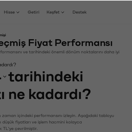
Hisse
Getiri
Keşfet
Destek
mişi
eçmiş Fiyat Performansı
 Performansını ve tarihindeki önemli dönüm noktalarını daha iyi
kadardı?
4
tarihindeki
tı ne kadardı?
ın zaman içindeki performansını izleyin. Aşağıdaki tabloyu
n düşük fiyatları ve işlem hacmini kolayca
 TL'ye çevrilmiştir.