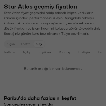
Star Atlas geçmiş fiyatları
Star Atlas fiyat geçmişini takip ederek kripto varlıkların
zaman içindeki performansını izleyin. Aşağıdaki tabloyu
kullanarak açılış ve kapanış değerlerini, en yüksek ve en
düşük fiyatları ve işlem hacmini kolayca görüntüleyebilirsiniz.
Seçtiğiniz günün kuru baz alınarak TL'ye çevrilmiştir.
1 gün
1 hafta
1 ay
Tarih
Açılış
En yüksek
Kapanış
En düşük
Haci
Bu tarih aralığı için veri bulunamadı.
Paribu'da daha fazlasını keşfet
Son gezilen geçmiş fiyatlar