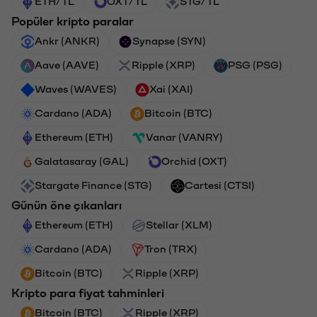
ETH/TL
OXT/TL
STG/TL
Popüler kripto paralar
Ankr (ANKR)
Synapse (SYN)
Aave (AAVE)
Ripple (XRP)
PSG (PSG)
Waves (WAVES)
Xai (XAI)
Cardano (ADA)
Bitcoin (BTC)
Ethereum (ETH)
Vanar (VANRY)
Galatasaray (GAL)
Orchid (OXT)
Stargate Finance (STG)
Cartesi (CTSI)
Günün öne çıkanları
Ethereum (ETH)
Stellar (XLM)
Cardano (ADA)
Tron (TRX)
Bitcoin (BTC)
Ripple (XRP)
Kripto para fiyat tahminleri
Bitcoin (BTC)
Ripple (XRP)