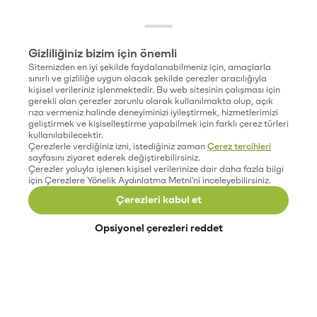
Gizliliğiniz bizim için önemli
Sitemizden en iyi şekilde faydalanabilmeniz için, amaçlarla
sınırlı ve gizliliğe uygun olacak şekilde çerezler aracılığıyla
kişisel verileriniz işlenmektedir. Bu web sitesinin çalışması için
gerekli olan çerezler zorunlu olarak kullanılmakta olup, açık
rıza vermeniz halinde deneyiminizi iyileştirmek, hizmetlerimizi
geliştirmek ve kişiselleştirme yapabilmek için farklı çerez türleri
kullanılabilecektir.
Çerezlerle verdiğiniz izni, istediğiniz zaman
Çerez tercihleri
sayfasını ziyaret ederek değiştirebilirsiniz.
Çerezler yoluyla işlenen kişisel verilerinize dair daha fazla bilgi
için Çerezlere Yönelik Aydınlatma Metni'ni inceleyebilirsiniz.
Çerezleri kabul et
Opsiyonel çerezleri reddet