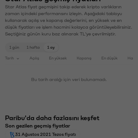
Star Atlas fiyat geçmişini takip ederek kripto varlıkların
zaman içindeki performansını izleyin. Aşağıdaki tabloyu
kullanarak açılış ve kapanış değerlerini, en yüksek ve en
düşük fiyatları ve işlem hacmini kolayca görüntüleyebilirsiniz.
Seçtiğiniz günün kuru baz alınarak TL'ye çevrilmiştir.
1 gün
1 hafta
1 ay
Tarih
Açılış
En yüksek
Kapanış
En düşük
Haci
Bu tarih aralığı için veri bulunamadı.
Paribu'da daha fazlasını keşfet
Son gezilen geçmiş fiyatlar
31 Ağustos 2021 Tezos fiyatı