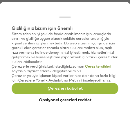
Gizliliğiniz bizim için önemli
Sitemizden en iyi şekilde faydalanabilmeniz için, amaçlarla
sınırlı ve gizliliğe uygun olacak şekilde çerezler aracılığıyla
kişisel verileriniz işlenmektedir. Bu web sitesinin çalışması için
gerekli olan çerezler zorunlu olarak kullanılmakta olup, açık
rıza vermeniz halinde deneyiminizi iyileştirmek, hizmetlerimizi
geliştirmek ve kişiselleştirme yapabilmek için farklı çerez türleri
kullanılabilecektir.
Çerezlerle verdiğiniz izni, istediğiniz zaman
Çerez tercihleri
sayfasını ziyaret ederek değiştirebilirsiniz.
Çerezler yoluyla işlenen kişisel verilerinize dair daha fazla bilgi
için Çerezlere Yönelik Aydınlatma Metni'ni inceleyebilirsiniz.
Çerezleri kabul et
Opsiyonel çerezleri reddet