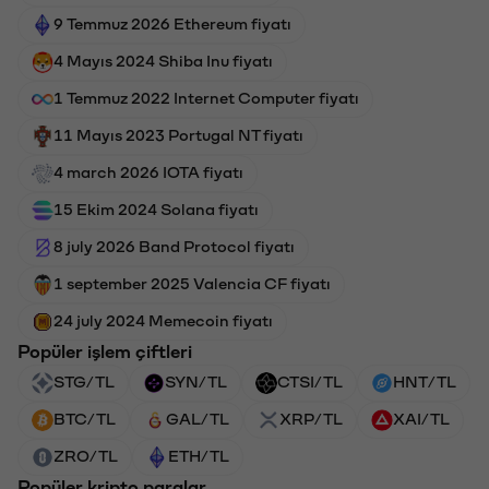
9 Temmuz 2026 Ethereum fiyatı
4 Mayıs 2024 Shiba Inu fiyatı
1 Temmuz 2022 Internet Computer fiyatı
11 Mayıs 2023 Portugal NT fiyatı
4 march 2026 IOTA fiyatı
15 Ekim 2024 Solana fiyatı
8 july 2026 Band Protocol fiyatı
1 september 2025 Valencia CF fiyatı
24 july 2024 Memecoin fiyatı
Popüler işlem çiftleri
STG/TL
SYN/TL
CTSI/TL
HNT/TL
BTC/TL
GAL/TL
XRP/TL
XAI/TL
ZRO/TL
ETH/TL
Popüler kripto paralar