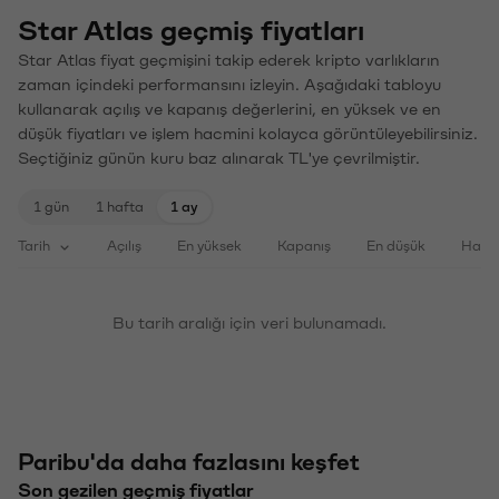
Star Atlas geçmiş fiyatları
Star Atlas fiyat geçmişini takip ederek kripto varlıkların
zaman içindeki performansını izleyin. Aşağıdaki tabloyu
kullanarak açılış ve kapanış değerlerini, en yüksek ve en
düşük fiyatları ve işlem hacmini kolayca görüntüleyebilirsiniz.
Seçtiğiniz günün kuru baz alınarak TL'ye çevrilmiştir.
1 gün
1 hafta
1 ay
Tarih
Açılış
En yüksek
Kapanış
En düşük
Haci
Bu tarih aralığı için veri bulunamadı.
Paribu'da daha fazlasını keşfet
Son gezilen geçmiş fiyatlar