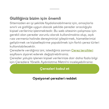
Gizliliğiniz bizim için önemli
Sitemizden en iyi şekilde faydalanabilmeniz için, amaçlarla
sınırlı ve gizliliğe uygun olacak şekilde çerezler aracılığıyla
kişisel verileriniz işlenmektedir. Bu web sitesinin çalışması için
gerekli olan çerezler zorunlu olarak kullanılmakta olup, açık
rıza vermeniz halinde deneyiminizi iyileştirmek, hizmetlerimizi
geliştirmek ve kişiselleştirme yapabilmek için farklı çerez türleri
kullanılabilecektir.
Çerezlerle verdiğiniz izni, istediğiniz zaman
Çerez tercihleri
sayfasını ziyaret ederek değiştirebilirsiniz.
Çerezler yoluyla işlenen kişisel verilerinize dair daha fazla bilgi
için Çerezlere Yönelik Aydınlatma Metni'ni inceleyebilirsiniz.
Çerezleri kabul et
Opsiyonel çerezleri reddet