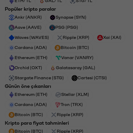
ETH/TL
GAL/TL
STG/TL
Popüler kripto paralar
Ankr (ANKR)
Synapse (SYN)
Aave (AAVE)
PSG (PSG)
Waves (WAVES)
Ripple (XRP)
Xai (XAI)
Cardano (ADA)
Bitcoin (BTC)
Ethereum (ETH)
Vanar (VANRY)
Orchid (OXT)
Galatasaray (GAL)
Stargate Finance (STG)
Cartesi (CTSI)
Günün öne çıkanları
Ethereum (ETH)
Stellar (XLM)
Cardano (ADA)
Tron (TRX)
Bitcoin (BTC)
Ripple (XRP)
Kripto para fiyat tahminleri
Bitcoin (BTC)
Ripple (XRP)