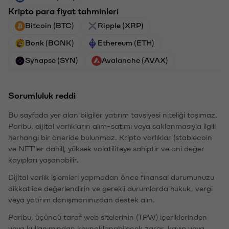
Kripto para fiyat tahminleri
Bitcoin (BTC)
Ripple (XRP)
Bonk (BONK)
Ethereum (ETH)
Synapse (SYN)
Avalanche (AVAX)
Sorumluluk reddi
Bu sayfada yer alan bilgiler yatırım tavsiyesi niteliği taşımaz.
Paribu, dijital varlıkların alım-satımı veya saklanmasıyla ilgili
herhangi bir öneride bulunmaz. Kripto varlıklar (stablecoin
ve NFT'ler dahil), yüksek volatiliteye sahiptir ve ani değer
kayıpları yaşanabilir.
Dijital varlık işlemleri yapmadan önce finansal durumunuzu
dikkatlice değerlendirin ve gerekli durumlarda hukuk, vergi
veya yatırım danışmanınızdan destek alın.
Paribu, üçüncü taraf web sitelerinin (TPW) içeriklerinden
veya kullanımından kaynaklanabilecek zarar, kayıp veya