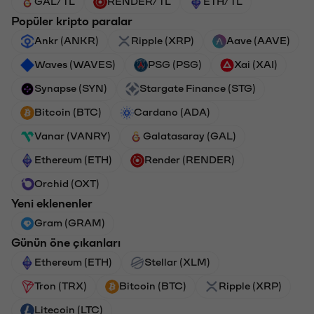
GAL/TL
RENDER/TL
ETH/TL
Popüler kripto paralar
Ankr (ANKR)
Ripple (XRP)
Aave (AAVE)
Waves (WAVES)
PSG (PSG)
Xai (XAI)
Synapse (SYN)
Stargate Finance (STG)
Bitcoin (BTC)
Cardano (ADA)
Vanar (VANRY)
Galatasaray (GAL)
Ethereum (ETH)
Render (RENDER)
Orchid (OXT)
Yeni eklenenler
Gram (GRAM)
Günün öne çıkanları
Ethereum (ETH)
Stellar (XLM)
Tron (TRX)
Bitcoin (BTC)
Ripple (XRP)
Litecoin (LTC)