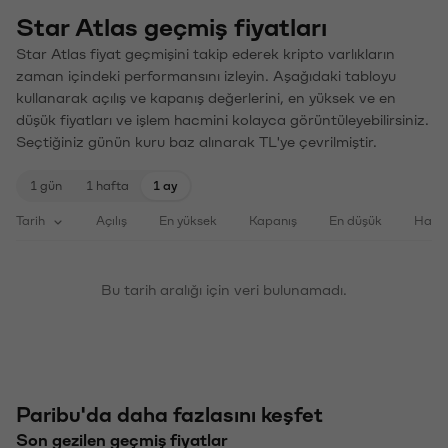
Star Atlas geçmiş fiyatları
Star Atlas fiyat geçmişini takip ederek kripto varlıkların
zaman içindeki performansını izleyin. Aşağıdaki tabloyu
kullanarak açılış ve kapanış değerlerini, en yüksek ve en
düşük fiyatları ve işlem hacmini kolayca görüntüleyebilirsiniz.
Seçtiğiniz günün kuru baz alınarak TL'ye çevrilmiştir.
1 gün
1 hafta
1 ay
Tarih
Açılış
En yüksek
Kapanış
En düşük
Haci
Bu tarih aralığı için veri bulunamadı.
Paribu'da daha fazlasını keşfet
Son gezilen geçmiş fiyatlar