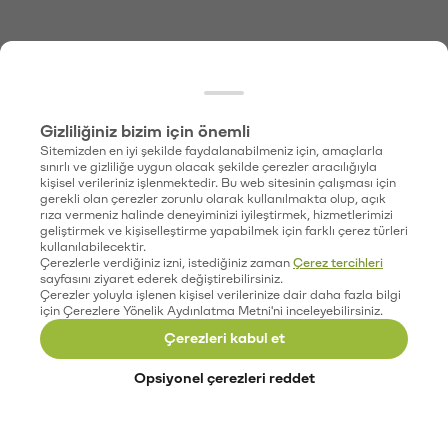
Gizliliğiniz bizim için önemli
Sitemizden en iyi şekilde faydalanabilmeniz için, amaçlarla
sınırlı ve gizliliğe uygun olacak şekilde çerezler aracılığıyla
kişisel verileriniz işlenmektedir. Bu web sitesinin çalışması için
gerekli olan çerezler zorunlu olarak kullanılmakta olup, açık
rıza vermeniz halinde deneyiminizi iyileştirmek, hizmetlerimizi
geliştirmek ve kişiselleştirme yapabilmek için farklı çerez türleri
kullanılabilecektir.
Çerezlerle verdiğiniz izni, istediğiniz zaman
Çerez tercihleri
sayfasını ziyaret ederek değiştirebilirsiniz.
Çerezler yoluyla işlenen kişisel verilerinize dair daha fazla bilgi
için Çerezlere Yönelik Aydınlatma Metni'ni inceleyebilirsiniz.
Çerezleri kabul et
Opsiyonel çerezleri reddet