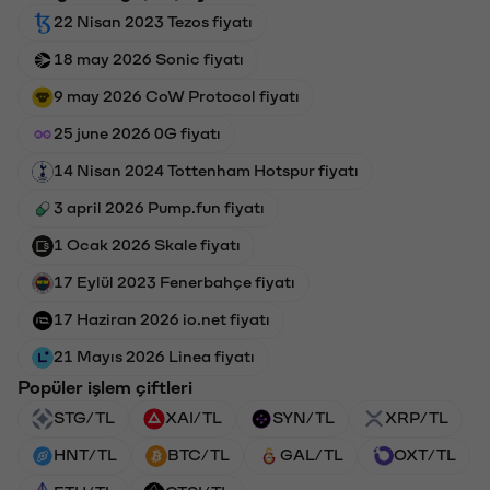
22 Nisan 2023 Tezos fiyatı
18 may 2026 Sonic fiyatı
9 may 2026 CoW Protocol fiyatı
25 june 2026 0G fiyatı
14 Nisan 2024 Tottenham Hotspur fiyatı
3 april 2026 Pump.fun fiyatı
1 Ocak 2026 Skale fiyatı
17 Eylül 2023 Fenerbahçe fiyatı
17 Haziran 2026 io.net fiyatı
21 Mayıs 2026 Linea fiyatı
Popüler işlem çiftleri
STG/TL
XAI/TL
SYN/TL
XRP/TL
HNT/TL
BTC/TL
GAL/TL
OXT/TL