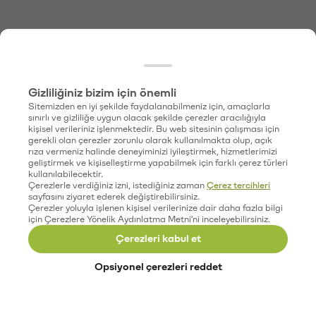
Gizliliğiniz bizim için önemli
Sitemizden en iyi şekilde faydalanabilmeniz için, amaçlarla
sınırlı ve gizliliğe uygun olacak şekilde çerezler aracılığıyla
kişisel verileriniz işlenmektedir. Bu web sitesinin çalışması için
gerekli olan çerezler zorunlu olarak kullanılmakta olup, açık
rıza vermeniz halinde deneyiminizi iyileştirmek, hizmetlerimizi
geliştirmek ve kişiselleştirme yapabilmek için farklı çerez türleri
kullanılabilecektir.
Çerezlerle verdiğiniz izni, istediğiniz zaman
Çerez tercihleri
sayfasını ziyaret ederek değiştirebilirsiniz.
Çerezler yoluyla işlenen kişisel verilerinize dair daha fazla bilgi
için Çerezlere Yönelik Aydınlatma Metni'ni inceleyebilirsiniz.
Çerezleri kabul et
Opsiyonel çerezleri reddet