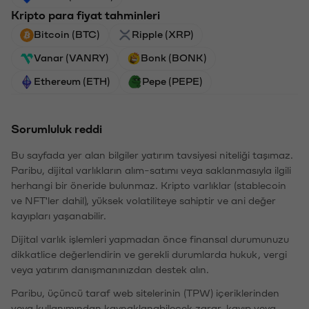
Kripto para fiyat tahminleri
Bitcoin (BTC)
Ripple (XRP)
Vanar (VANRY)
Bonk (BONK)
Ethereum (ETH)
Pepe (PEPE)
Sorumluluk reddi
Bu sayfada yer alan bilgiler yatırım tavsiyesi niteliği taşımaz.
Paribu, dijital varlıkların alım-satımı veya saklanmasıyla ilgili
herhangi bir öneride bulunmaz. Kripto varlıklar (stablecoin
ve NFT'ler dahil), yüksek volatiliteye sahiptir ve ani değer
kayıpları yaşanabilir.
Dijital varlık işlemleri yapmadan önce finansal durumunuzu
dikkatlice değerlendirin ve gerekli durumlarda hukuk, vergi
veya yatırım danışmanınızdan destek alın.
Paribu, üçüncü taraf web sitelerinin (TPW) içeriklerinden
veya kullanımından kaynaklanabilecek zarar, kayıp veya