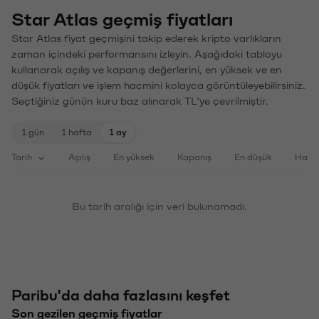
Star Atlas geçmiş fiyatları
Star Atlas fiyat geçmişini takip ederek kripto varlıkların
zaman içindeki performansını izleyin. Aşağıdaki tabloyu
kullanarak açılış ve kapanış değerlerini, en yüksek ve en
düşük fiyatları ve işlem hacmini kolayca görüntüleyebilirsiniz.
Seçtiğiniz günün kuru baz alınarak TL'ye çevrilmiştir.
1 gün
1 hafta
1 ay
Tarih
Açılış
En yüksek
Kapanış
En düşük
Haci
Bu tarih aralığı için veri bulunamadı.
Paribu'da daha fazlasını keşfet
Son gezilen geçmiş fiyatlar