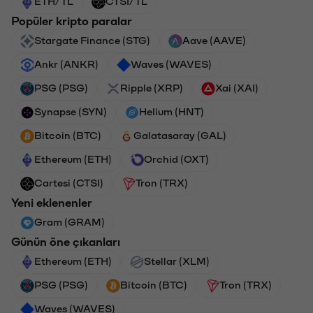
ETH/TL
CTSI/TL
Popüler kripto paralar
Stargate Finance (STG)
Aave (AAVE)
Ankr (ANKR)
Waves (WAVES)
PSG (PSG)
Ripple (XRP)
Xai (XAI)
Synapse (SYN)
Helium (HNT)
Bitcoin (BTC)
Galatasaray (GAL)
Ethereum (ETH)
Orchid (OXT)
Cartesi (CTSI)
Tron (TRX)
Yeni eklenenler
Gram (GRAM)
Günün öne çıkanları
Ethereum (ETH)
Stellar (XLM)
PSG (PSG)
Bitcoin (BTC)
Tron (TRX)
Waves (WAVES)