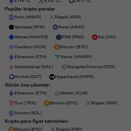
ETH/TL
STG/TL
OXT/TL
Popüler kripto paralar
Ankr (ANKR)
Ripple (XRP)
Synapse (SYN)
Aave (AAVE)
Waves (WAVES)
PSG (PSG)
Xai (XAI)
Cardano (ADA)
Bitcoin (BTC)
Ethereum (ETH)
Vanar (VANRY)
Galatasaray (GAL)
Stargate Finance (STG)
Orchid (OXT)
Hyperliquid (HYPE)
Günün öne çıkanları
Ethereum (ETH)
Stellar (XLM)
Tron (TRX)
Bitcoin (BTC)
Ripple (XRP)
Solana (SOL)
Kripto para fiyat tahminleri
Bitcoin (BTC)
Ripple (XRP)