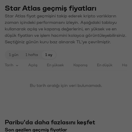
Star Atlas geçmiş fiyatları
Star Atlas fiyat geçmişini takip ederek kripto varlıkların
zaman içindeki performansını izleyin. Aşağıdaki tabloyu
kullanarak açılış ve kapanış değerlerini, en yüksek ve en
düşük fiyatları ve işlem hacmini kolayca görüntüleyebilirsiniz.
Seçtiğiniz günün kuru baz alınarak TL'ye çevrilmiştir.
1 gün
1 hafta
1 ay
Tarih
Açılış
En yüksek
Kapanış
En düşük
Haci
Bu tarih aralığı için veri bulunamadı.
Paribu'da daha fazlasını keşfet
Son gezilen geçmiş fiyatlar