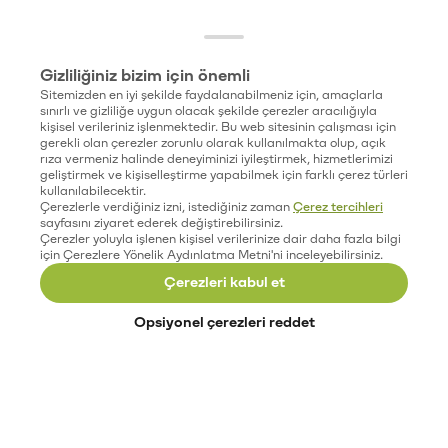
Gizliliğiniz bizim için önemli
Sitemizden en iyi şekilde faydalanabilmeniz için, amaçlarla
sınırlı ve gizliliğe uygun olacak şekilde çerezler aracılığıyla
kişisel verileriniz işlenmektedir. Bu web sitesinin çalışması için
gerekli olan çerezler zorunlu olarak kullanılmakta olup, açık
rıza vermeniz halinde deneyiminizi iyileştirmek, hizmetlerimizi
geliştirmek ve kişiselleştirme yapabilmek için farklı çerez türleri
kullanılabilecektir.
Çerezlerle verdiğiniz izni, istediğiniz zaman
Çerez tercihleri
sayfasını ziyaret ederek değiştirebilirsiniz.
Çerezler yoluyla işlenen kişisel verilerinize dair daha fazla bilgi
için Çerezlere Yönelik Aydınlatma Metni'ni inceleyebilirsiniz.
Çerezleri kabul et
Opsiyonel çerezleri reddet