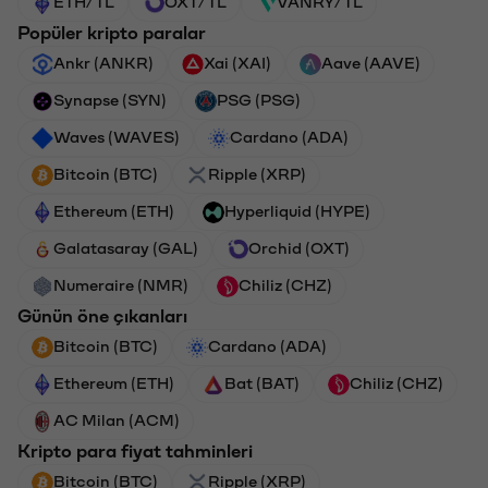
ETH/TL
OXT/TL
VANRY/TL
Popüler kripto paralar
Ankr (ANKR)
Xai (XAI)
Aave (AAVE)
Synapse (SYN)
PSG (PSG)
Waves (WAVES)
Cardano (ADA)
Bitcoin (BTC)
Ripple (XRP)
Ethereum (ETH)
Hyperliquid (HYPE)
Galatasaray (GAL)
Orchid (OXT)
Numeraire (NMR)
Chiliz (CHZ)
Günün öne çıkanları
Bitcoin (BTC)
Cardano (ADA)
Ethereum (ETH)
Bat (BAT)
Chiliz (CHZ)
AC Milan (ACM)
Kripto para fiyat tahminleri
Bitcoin (BTC)
Ripple (XRP)