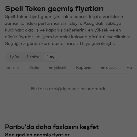
Spell Token geçmiş fiyatları
Spell Token fiyat geçmişini takip ederek kripto varlıkların
zaman içindeki performansını izleyin. Aşağıdaki tabloyu
kullanarak açılış ve kapanış değerlerini, en yüksek ve en
düşük fiyatları ve işlem hacmini kolayca görüntüleyebilirsiniz.
Seçtiğiniz günün kuru baz alınarak TL'ye çevrilmiştir.
1 gün
1 hafta
1 ay
Tarih
Açılış
En yüksek
Kapanış
En düşük
Haci
Bu tarih aralığı için veri bulunamadı.
Paribu'da daha fazlasını keşfet
Son gezilen geçmiş fiyatlar