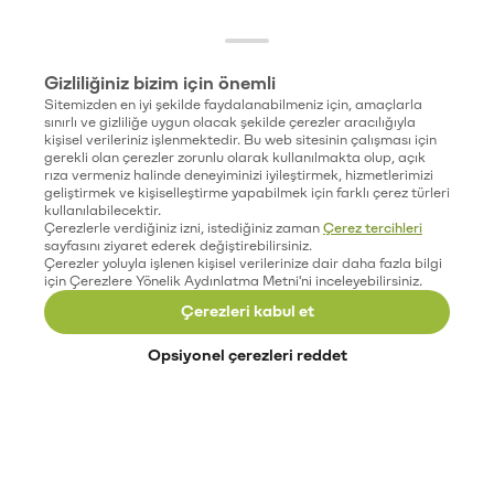
Gizliliğiniz bizim için önemli
Sitemizden en iyi şekilde faydalanabilmeniz için, amaçlarla
sınırlı ve gizliliğe uygun olacak şekilde çerezler aracılığıyla
kişisel verileriniz işlenmektedir. Bu web sitesinin çalışması için
gerekli olan çerezler zorunlu olarak kullanılmakta olup, açık
rıza vermeniz halinde deneyiminizi iyileştirmek, hizmetlerimizi
geliştirmek ve kişiselleştirme yapabilmek için farklı çerez türleri
kullanılabilecektir.
Çerezlerle verdiğiniz izni, istediğiniz zaman
Çerez tercihleri
sayfasını ziyaret ederek değiştirebilirsiniz.
Çerezler yoluyla işlenen kişisel verilerinize dair daha fazla bilgi
için Çerezlere Yönelik Aydınlatma Metni'ni inceleyebilirsiniz.
Çerezleri kabul et
Opsiyonel çerezleri reddet