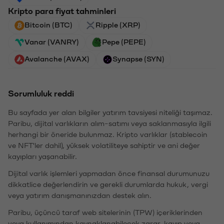
Kripto para fiyat tahminleri
Bitcoin (BTC)
Ripple (XRP)
Vanar (VANRY)
Pepe (PEPE)
Avalanche (AVAX)
Synapse (SYN)
Sorumluluk reddi
Bu sayfada yer alan bilgiler yatırım tavsiyesi niteliği taşımaz.
Paribu, dijital varlıkların alım-satımı veya saklanmasıyla ilgili
herhangi bir öneride bulunmaz. Kripto varlıklar (stablecoin
ve NFT'ler dahil), yüksek volatiliteye sahiptir ve ani değer
kayıpları yaşanabilir.
Dijital varlık işlemleri yapmadan önce finansal durumunuzu
dikkatlice değerlendirin ve gerekli durumlarda hukuk, vergi
veya yatırım danışmanınızdan destek alın.
Paribu, üçüncü taraf web sitelerinin (TPW) içeriklerinden
veya kullanımından kaynaklanabilecek zarar, kayıp veya