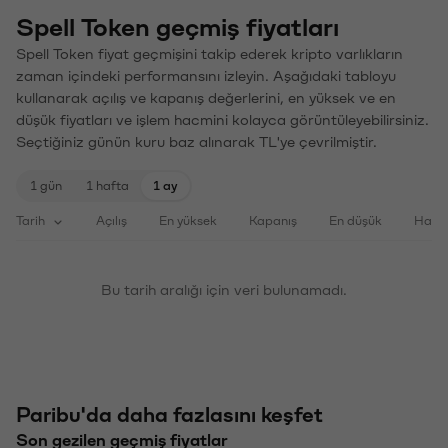
Spell Token geçmiş fiyatları
Spell Token fiyat geçmişini takip ederek kripto varlıkların
zaman içindeki performansını izleyin. Aşağıdaki tabloyu
kullanarak açılış ve kapanış değerlerini, en yüksek ve en
düşük fiyatları ve işlem hacmini kolayca görüntüleyebilirsiniz.
Seçtiğiniz günün kuru baz alınarak TL'ye çevrilmiştir.
1 gün
1 hafta
1 ay
Tarih
Açılış
En yüksek
Kapanış
En düşük
Haci
Bu tarih aralığı için veri bulunamadı.
Paribu'da daha fazlasını keşfet
Son gezilen geçmiş fiyatlar