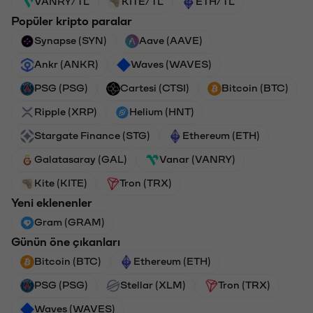
VANRY/TL
KITE/TL
ETH/TL
Popüler kripto paralar
Synapse (SYN)
Aave (AAVE)
Ankr (ANKR)
Waves (WAVES)
PSG (PSG)
Cartesi (CTSI)
Bitcoin (BTC)
Ripple (XRP)
Helium (HNT)
Stargate Finance (STG)
Ethereum (ETH)
Galatasaray (GAL)
Vanar (VANRY)
Kite (KITE)
Tron (TRX)
Yeni eklenenler
Gram (GRAM)
Günün öne çıkanları
Bitcoin (BTC)
Ethereum (ETH)
PSG (PSG)
Stellar (XLM)
Tron (TRX)
Waves (WAVES)