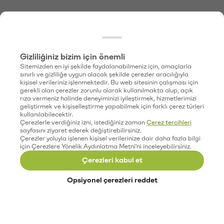
Gizliliğiniz bizim için önemli
Sitemizden en iyi şekilde faydalanabilmeniz için, amaçlarla
sınırlı ve gizliliğe uygun olacak şekilde çerezler aracılığıyla
kişisel verileriniz işlenmektedir. Bu web sitesinin çalışması için
gerekli olan çerezler zorunlu olarak kullanılmakta olup, açık
rıza vermeniz halinde deneyiminizi iyileştirmek, hizmetlerimizi
geliştirmek ve kişiselleştirme yapabilmek için farklı çerez türleri
kullanılabilecektir.
Çerezlerle verdiğiniz izni, istediğiniz zaman
Çerez tercihleri
sayfasını ziyaret ederek değiştirebilirsiniz.
Çerezler yoluyla işlenen kişisel verilerinize dair daha fazla bilgi
için Çerezlere Yönelik Aydınlatma Metni'ni inceleyebilirsiniz.
Çerezleri kabul et
Opsiyonel çerezleri reddet