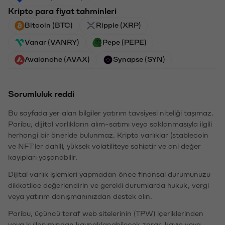
Kripto para fiyat tahminleri
Bitcoin (BTC)
Ripple (XRP)
Vanar (VANRY)
Pepe (PEPE)
Avalanche (AVAX)
Synapse (SYN)
Sorumluluk reddi
Bu sayfada yer alan bilgiler yatırım tavsiyesi niteliği taşımaz.
Paribu, dijital varlıkların alım-satımı veya saklanmasıyla ilgili
herhangi bir öneride bulunmaz. Kripto varlıklar (stablecoin
ve NFT'ler dahil), yüksek volatiliteye sahiptir ve ani değer
kayıpları yaşanabilir.
Dijital varlık işlemleri yapmadan önce finansal durumunuzu
dikkatlice değerlendirin ve gerekli durumlarda hukuk, vergi
veya yatırım danışmanınızdan destek alın.
Paribu, üçüncü taraf web sitelerinin (TPW) içeriklerinden
veya kullanımından kaynaklanabilecek zarar, kayıp veya