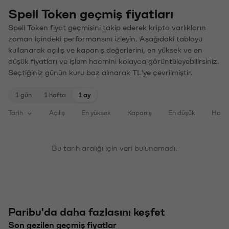
Spell Token geçmiş fiyatları
Spell Token fiyat geçmişini takip ederek kripto varlıkların
zaman içindeki performansını izleyin. Aşağıdaki tabloyu
kullanarak açılış ve kapanış değerlerini, en yüksek ve en
düşük fiyatları ve işlem hacmini kolayca görüntüleyebilirsiniz.
Seçtiğiniz günün kuru baz alınarak TL'ye çevrilmiştir.
1 gün
1 hafta
1 ay
Tarih
Açılış
En yüksek
Kapanış
En düşük
Haci
Bu tarih aralığı için veri bulunamadı.
Paribu'da daha fazlasını keşfet
Son gezilen geçmiş fiyatlar