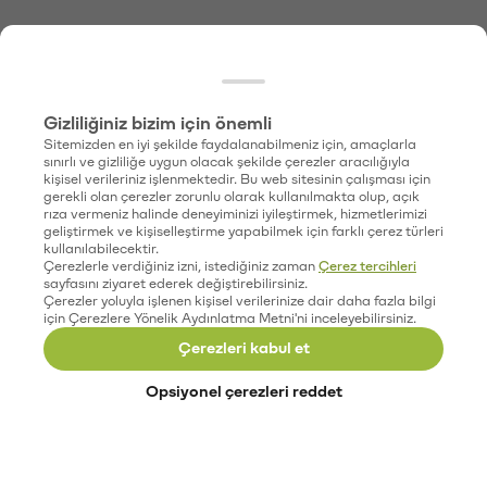
Gizliliğiniz bizim için önemli
Sitemizden en iyi şekilde faydalanabilmeniz için, amaçlarla
sınırlı ve gizliliğe uygun olacak şekilde çerezler aracılığıyla
kişisel verileriniz işlenmektedir. Bu web sitesinin çalışması için
gerekli olan çerezler zorunlu olarak kullanılmakta olup, açık
rıza vermeniz halinde deneyiminizi iyileştirmek, hizmetlerimizi
geliştirmek ve kişiselleştirme yapabilmek için farklı çerez türleri
kullanılabilecektir.
Çerezlerle verdiğiniz izni, istediğiniz zaman
Çerez tercihleri
sayfasını ziyaret ederek değiştirebilirsiniz.
Çerezler yoluyla işlenen kişisel verilerinize dair daha fazla bilgi
için Çerezlere Yönelik Aydınlatma Metni'ni inceleyebilirsiniz.
Çerezleri kabul et
Opsiyonel çerezleri reddet