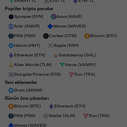
VANRY/TL
STG/TL
ETH/TL
Popüler kripto paralar
Synapse (SYN)
Aave (AAVE)
Ankr (ANKR)
Waves (WAVES)
PSG (PSG)
Cartesi (CTSI)
Bitcoin (BTC)
Helium (HNT)
Ripple (XRP)
Ethereum (ETH)
Galatasaray (GAL)
Alien Worlds (TLM)
Vanar (VANRY)
Stargate Finance (STG)
Tron (TRX)
Yeni eklenenler
Gram (GRAM)
Günün öne çıkanları
Bitcoin (BTC)
Ethereum (ETH)
PSG (PSG)
Stellar (XLM)
Tron (TRX)
Waves (WAVES)