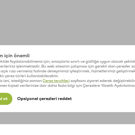
im için önemli
kilde faydalanabilmeniz için, amaçlarla sınırlı ve gizliliğe uygun olacak şekild
 verileriniz işlenmektedir. Bu web sitesinin çalışması için gerekli olan çerezler 
açık rıza vermeniz halinde deneyiminizi iyileştirmek, hizmetlerimizi geliştirmek
lı çerez türleri kullanılabilecektir.
iz izni, istediğiniz zaman
Çerez tercihleri
sayfasını ziyaret ederek değiştirebilir
enen kişisel verilerinize dair daha fazla bilgi için Çerezlere Yönelik Aydınlatma
l et
Opsiyonel çerezleri reddet