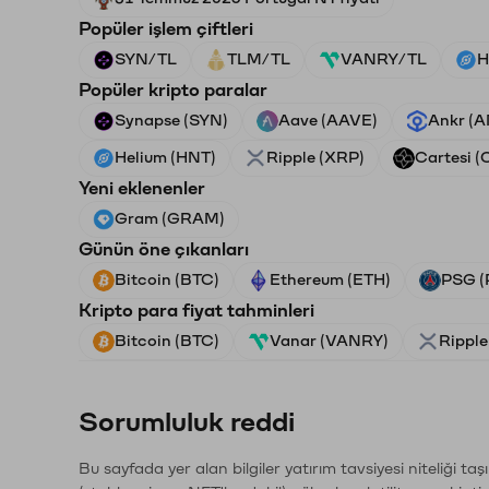
Popüler işlem çiftleri
SYN/TL
TLM/TL
VANRY/TL
H
Popüler kripto paralar
Synapse (SYN)
Aave (AAVE)
Ankr (
Helium (HNT)
Ripple (XRP)
Cartesi (
Yeni eklenenler
Gram (GRAM)
Günün öne çıkanları
Bitcoin (BTC)
Ethereum (ETH)
PSG (
Kripto para fiyat tahminleri
Bitcoin (BTC)
Vanar (VANRY)
Ripple
Sorumluluk reddi
Bu sayfada yer alan bilgiler yatırım tavsiyesi niteliği ta