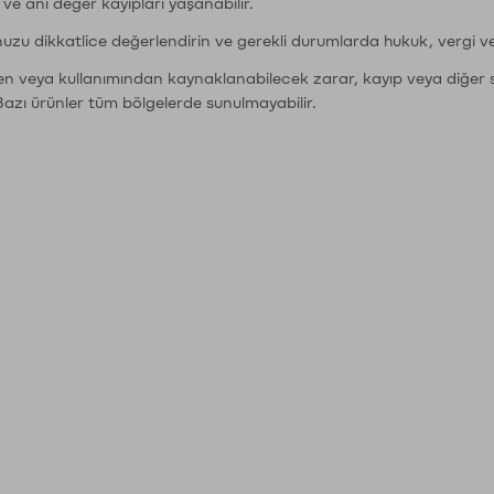
r ve ani değer kayıpları yaşanabilir.
nuzu dikkatlice değerlendirin ve gerekli durumlarda hukuk, vergi v
den veya kullanımından kaynaklanabilecek zarar, kayıp veya diğer 
Bazı ürünler tüm bölgelerde sunulmayabilir.