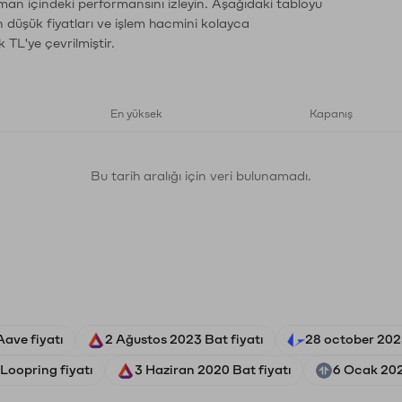
aman içindeki performansını izleyin. Aşağıdaki tabloyu
n düşük fiyatları ve işlem hacmini kolayca
 TL'ye çevrilmiştir.
En yüksek
Kapanış
Bu tarih aralığı için veri bulunamadı.
ave fiyatı
2 Ağustos 2023 Bat fiyatı
28 october 2023
Loopring fiyatı
3 Haziran 2020 Bat fiyatı
6 Ocak 202