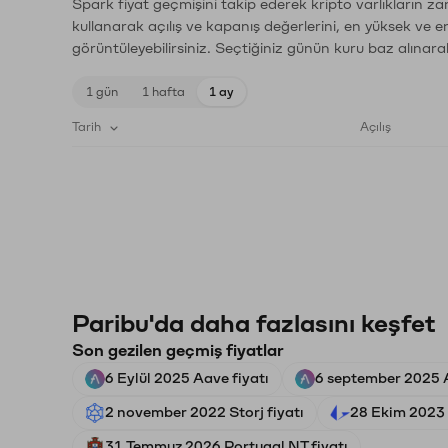
Spark fiyat geçmişini takip ederek kripto varlıkların z
kullanarak açılış ve kapanış değerlerini, en yüksek ve e
görüntüleyebilirsiniz. Seçtiğiniz günün kuru baz alınarak
1 gün
1 hafta
1 ay
Tarih
Açılış
Paribu'da daha fazlasını keşfet
Son gezilen geçmiş fiyatlar
6 Eylül 2025 Aave fiyatı
6 september 2025 A
2 november 2022 Storj fiyatı
28 Ekim 2023 
31 Temmuz 2026 Portugal NT fiyatı