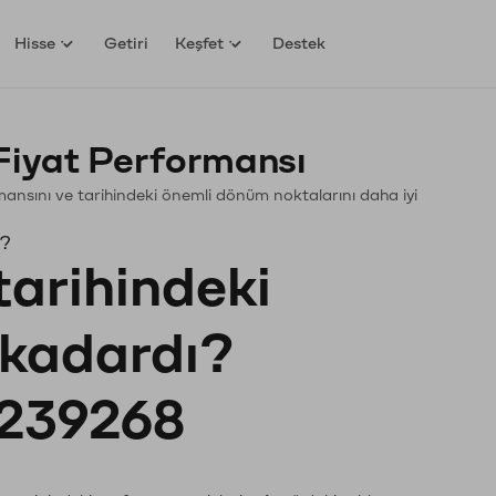
Hisse
Getiri
Keşfet
Destek
Fiyat Performansı
ormansını ve tarihindeki önemli dönüm noktalarını daha iyi
ı?
tarihindeki
e kadardı?
239268