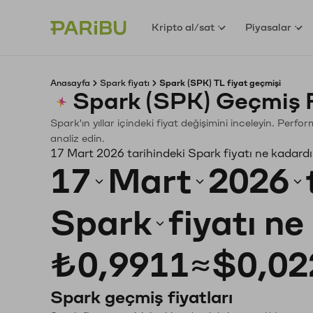
Kripto al/sat
Piyasalar
Anasayfa
Spark fiyatı
Spark (SPK) TL fiyat geçmişi
Spark (SPK) Geçmiş 
Spark'ın yıllar içindeki fiyat değişimini inceleyin. Perf
analiz edin.
17 Mart 2026 tarihindeki Spark fiyatı ne kadard
17
Mart
2026
Spark
fiyatı n
₺0,9911
≈
$0,02
Spark geçmiş fiyatları