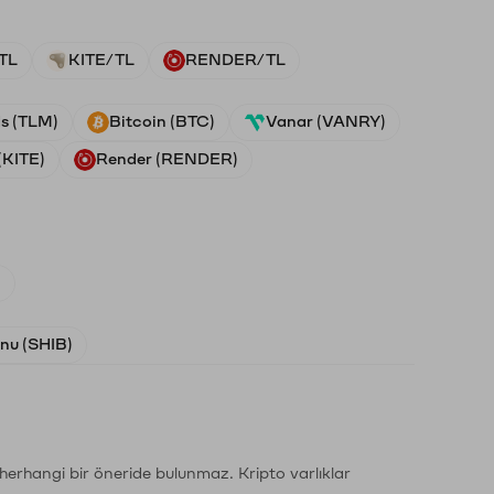
TL
KITE/TL
RENDER/TL
ds (TLM)
Bitcoin (BTC)
Vanar (VANRY)
(KITE)
Render (RENDER)
)
Inu (SHIB)
li herhangi bir öneride bulunmaz. Kripto varlıklar