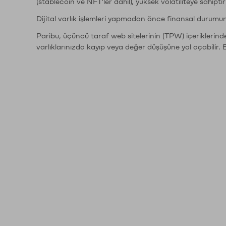
(stablecoin ve NFT'ler dahil), yüksek volatiliteye sahipti
Dijital varlık işlemleri yapmadan önce finansal durumu
Paribu, üçüncü taraf web sitelerinin (TPW) içeriklerin
varlıklarınızda kayıp veya değer düşüşüne yol açabilir. 