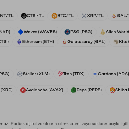
NT/TL
CTSI/TL
BTC/TL
XRP/TL
GAL/
ANKR)
Waves (WAVES)
PSG (PSG)
Alien Worl
CTSI)
Ethereum (ETH)
Galatasaray (GAL)
Kite 
PSG)
Stellar (XLM)
Tron (TRX)
Cardano (ADA
 (XRP)
Avalanche (AVAX)
Pepe (PEPE)
Shiba 
şımaz. Paribu, dijital varlıkların alım-satımı veya saklanmasıyla ilgi