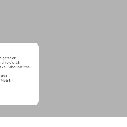
e çerezler
zorunlu olarak
 ve kişiselleştirme
siniz.
 Metni'ni