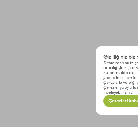
Gizliliğiniz biz
Sitemizden en iyi şe
aracılığıyla kişisel
kullanılmakta olup, 
yapabilmek için fark
Çerezlerle verdiğin
Çerezler yoluyla işl
inceleyebilirsiniz.
Çerezleri kabu