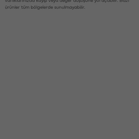
varlıklarınızda kayıp veya değer düşüşüne yol açabilir. Bazı
ürünler tüm bölgelerde sunulmayabilir.