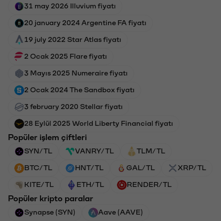
31 may 2026 Illuvium fiyatı
20 january 2024 Argentine FA fiyatı
19 july 2022 Star Atlas fiyatı
2 Ocak 2025 Flare fiyatı
3 Mayıs 2025 Numeraire fiyatı
2 Ocak 2024 The Sandbox fiyatı
3 february 2020 Stellar fiyatı
28 Eylül 2025 World Liberty Financial fiyatı
Popüler işlem çiftleri
SYN/TL
VANRY/TL
TLM/TL
BTC/TL
HNT/TL
GAL/TL
XRP/TL
KITE/TL
ETH/TL
RENDER/TL
Popüler kripto paralar
Synapse (SYN)
Aave (AAVE)