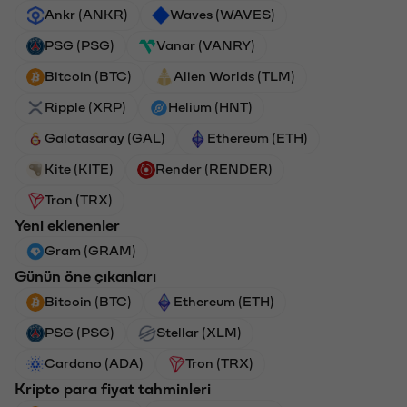
Ankr (ANKR)
Waves (WAVES)
PSG (PSG)
Vanar (VANRY)
Bitcoin (BTC)
Alien Worlds (TLM)
Ripple (XRP)
Helium (HNT)
Galatasaray (GAL)
Ethereum (ETH)
Kite (KITE)
Render (RENDER)
Tron (TRX)
Yeni eklenenler
Gram (GRAM)
Günün öne çıkanları
Bitcoin (BTC)
Ethereum (ETH)
PSG (PSG)
Stellar (XLM)
Cardano (ADA)
Tron (TRX)
Kripto para fiyat tahminleri