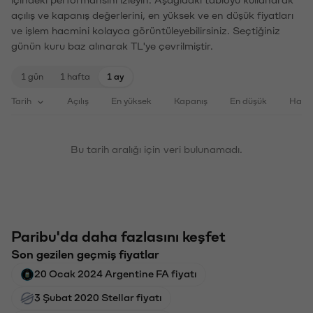
içindeki performansını izleyin. Aşağıdaki tabloyu kullanarak
açılış ve kapanış değerlerini, en yüksek ve en düşük fiyatları
ve işlem hacmini kolayca görüntüleyebilirsiniz. Seçtiğiniz
günün kuru baz alınarak TL'ye çevrilmiştir.
1 gün
1 hafta
1 ay
Tarih
Açılış
En yüksek
Kapanış
En düşük
Haci
Bu tarih aralığı için veri bulunamadı.
Paribu'da daha fazlasını keşfet
Son gezilen geçmiş fiyatlar
20 Ocak 2024 Argentine FA fiyatı
3 Şubat 2020 Stellar fiyatı