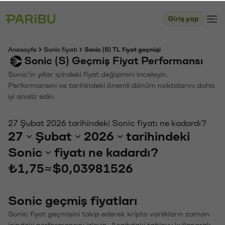
Giriş yap
Anasayfa
Sonic fiyatı
Sonic (S) TL fiyat geçmişi
Sonic (S) Geçmiş Fiyat Performansı
Sonic'in yıllar içindeki fiyat değişimini inceleyin.
Performansını ve tarihindeki önemli dönüm noktalarını daha
iyi analiz edin.
27 Şubat 2026 tarihindeki Sonic fiyatı ne kadardı?
27
Şubat
2026
tarihindeki
Sonic
fiyatı ne kadardı?
₺1,75
≈
$0,03981526
Sonic geçmiş fiyatları
Sonic fiyat geçmişini takip ederek kripto varlıkların zaman
içindeki performansını izleyin. Aşağıdaki tabloyu kullanarak