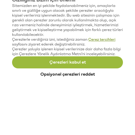
Sitemizden en iyi şekilde faydalanabilmeniz için, amaçlarla
sınırlı ve gizliliğe uygun olacak şekilde çerezler aracılığıyla
kişisel verileriniz işlenmektedir. Bu web sitesinin çalışması için
gerekli olan çerezler zorunlu olarak kullanılmakta olup, açık
rıza vermeniz halinde deneyiminizi iyileştirmek, hizmetlerimizi
geliştirmek ve kişiselleştirme yapabilmek için farklı çerez türleri
kullanılabilecektir.
Çerezlerle verdiğiniz izni, istediğiniz zaman
Çerez tercihleri
sayfasını ziyaret ederek değiştirebilirsiniz.
Çerezler yoluyla işlenen kişisel verilerinize dair daha fazla bilgi
için Çerezlere Yönelik Aydınlatma Metni'ni inceleyebilirsiniz.
Çerezleri kabul et
Opsiyonel çerezleri reddet
Paribu’yu keşfet
Eğitimler
Etkinlikler
Açık pozisyonlar