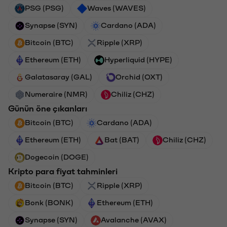
PSG (PSG)
Waves (WAVES)
Synapse (SYN)
Cardano (ADA)
Bitcoin (BTC)
Ripple (XRP)
Ethereum (ETH)
Hyperliquid (HYPE)
Galatasaray (GAL)
Orchid (OXT)
Numeraire (NMR)
Chiliz (CHZ)
Günün öne çıkanları
Bitcoin (BTC)
Cardano (ADA)
Ethereum (ETH)
Bat (BAT)
Chiliz (CHZ)
Dogecoin (DOGE)
Kripto para fiyat tahminleri
Bitcoin (BTC)
Ripple (XRP)
Bonk (BONK)
Ethereum (ETH)
Synapse (SYN)
Avalanche (AVAX)