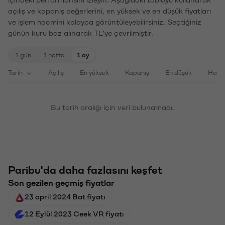
açılış ve kapanış değerlerini, en yüksek ve en düşük fiyatları
ve işlem hacmini kolayca görüntüleyebilirsiniz. Seçtiğiniz
günün kuru baz alınarak TL'ye çevrilmiştir.
1 gün
1 hafta
1 ay
Tarih
Açılış
En yüksek
Kapanış
En düşük
Haci
Bu tarih aralığı için veri bulunamadı.
Paribu'da daha fazlasını keşfet
Son gezilen geçmiş fiyatlar
23 april 2024 Bat fiyatı
12 Eylül 2023 Ceek VR fiyatı