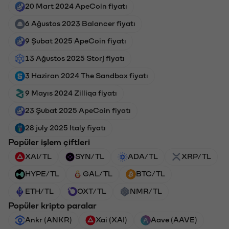
20 Mart 2024 ApeCoin fiyatı
6 Ağustos 2023 Balancer fiyatı
9 Şubat 2025 ApeCoin fiyatı
13 Ağustos 2025 Storj fiyatı
3 Haziran 2024 The Sandbox fiyatı
9 Mayıs 2024 Zilliqa fiyatı
23 Şubat 2025 ApeCoin fiyatı
28 july 2025 Italy fiyatı
Popüler işlem çiftleri
XAI/TL
SYN/TL
ADA/TL
XRP/TL
HYPE/TL
GAL/TL
BTC/TL
ETH/TL
OXT/TL
NMR/TL
Popüler kripto paralar
Ankr (ANKR)
Xai (XAI)
Aave (AAVE)