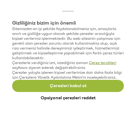
Gizliliğiniz bizim için önemli
Sitemizden en iyi şekilde faydalanabilmeniz için, amaçlarla
sınırlı ve gizliliğe uygun olacak şekilde çerezler aracılığıyla
kişisel verileriniz işlenmektedir. Bu web sitesinin çalışması için
gerekli olan çerezler zorunlu olarak kullanılmakta olup, açık
rıza vermeniz halinde deneyiminizi iyileştirmek, hizmetlerimizi
geliştirmek ve kişiselleştirme yapabilmek için farklı çerez türleri
kullanılabilecektir.
Çerezlerle verdiğiniz izni, istediğiniz zaman
Çerez tercihleri
sayfasını ziyaret ederek değiştirebilirsiniz.
Çerezler yoluyla işlenen kişisel verilerinize dair daha fazla bilgi
için Çerezlere Yönelik Aydınlatma Metni'ni inceleyebilirsiniz.
Çerezleri kabul et
Opsiyonel çerezleri reddet