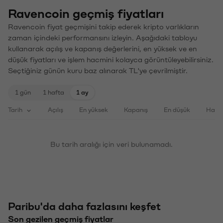
Ravencoin geçmiş fiyatları
Ravencoin fiyat geçmişini takip ederek kripto varlıkların
zaman içindeki performansını izleyin. Aşağıdaki tabloyu
kullanarak açılış ve kapanış değerlerini, en yüksek ve en
düşük fiyatları ve işlem hacmini kolayca görüntüleyebilirsiniz.
Seçtiğiniz günün kuru baz alınarak TL'ye çevrilmiştir.
1 gün
1 hafta
1 ay
Tarih
Açılış
En yüksek
Kapanış
En düşük
Haci
Bu tarih aralığı için veri bulunamadı.
Paribu'da daha fazlasını keşfet
Son gezilen geçmiş fiyatlar