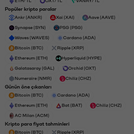
ETH/TL
OXT/TL
VANRY/TL
Popüler kripto paralar
Ankr (ANKR)
Xai (XAI)
Aave (AAVE)
Synapse (SYN)
PSG (PSG)
Waves (WAVES)
Cardano (ADA)
Bitcoin (BTC)
Ripple (XRP)
Ethereum (ETH)
Hyperliquid (HYPE)
Galatasaray (GAL)
Orchid (OXT)
Numeraire (NMR)
Chiliz (CHZ)
Günün öne çıkanları
Bitcoin (BTC)
Cardano (ADA)
Ethereum (ETH)
Bat (BAT)
Chiliz (CHZ)
AC Milan (ACM)
Kripto para fiyat tahminleri
Bitcoin (BTC)
Ripple (XRP)