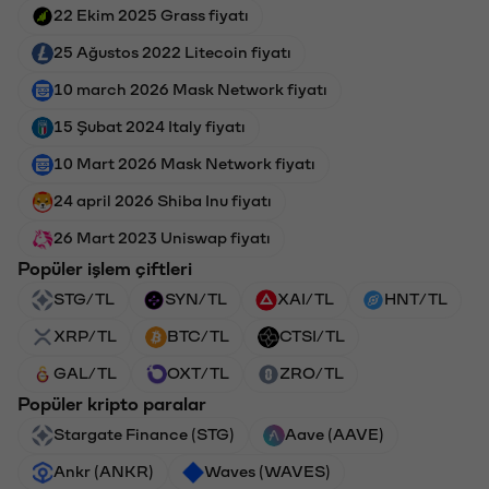
22 Ekim 2025 Grass fiyatı
25 Ağustos 2022 Litecoin fiyatı
10 march 2026 Mask Network fiyatı
15 Şubat 2024 Italy fiyatı
10 Mart 2026 Mask Network fiyatı
24 april 2026 Shiba Inu fiyatı
26 Mart 2023 Uniswap fiyatı
Popüler işlem çiftleri
STG/TL
SYN/TL
XAI/TL
HNT/TL
XRP/TL
BTC/TL
CTSI/TL
GAL/TL
OXT/TL
ZRO/TL
Popüler kripto paralar
Stargate Finance (STG)
Aave (AAVE)
Ankr (ANKR)
Waves (WAVES)