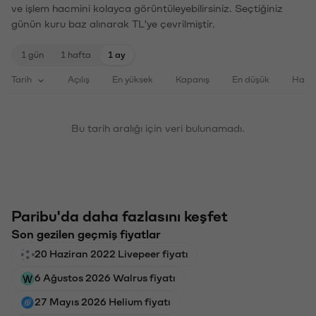
ve işlem hacmini kolayca görüntüleyebilirsiniz. Seçtiğiniz
günün kuru baz alınarak TL'ye çevrilmiştir.
1 gün
1 hafta
1 ay
Tarih
Açılış
En yüksek
Kapanış
En düşük
Haci
Bu tarih aralığı için veri bulunamadı.
Paribu'da daha fazlasını keşfet
Son gezilen geçmiş fiyatlar
20 Haziran 2022 Livepeer fiyatı
6 Ağustos 2026 Walrus fiyatı
27 Mayıs 2026 Helium fiyatı