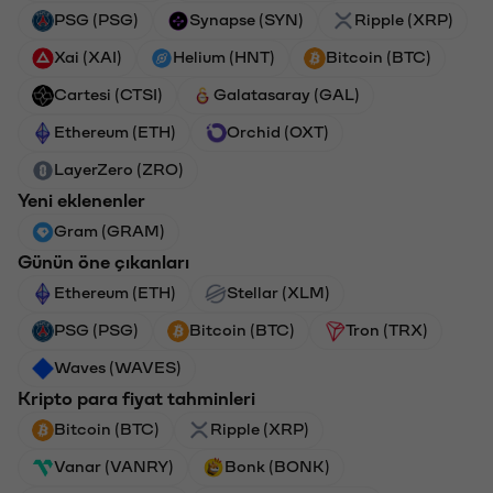
PSG (PSG)
Synapse (SYN)
Ripple (XRP)
Xai (XAI)
Helium (HNT)
Bitcoin (BTC)
Cartesi (CTSI)
Galatasaray (GAL)
Ethereum (ETH)
Orchid (OXT)
LayerZero (ZRO)
Yeni eklenenler
Gram (GRAM)
Günün öne çıkanları
Ethereum (ETH)
Stellar (XLM)
PSG (PSG)
Bitcoin (BTC)
Tron (TRX)
Waves (WAVES)
Kripto para fiyat tahminleri
Bitcoin (BTC)
Ripple (XRP)
Vanar (VANRY)
Bonk (BONK)