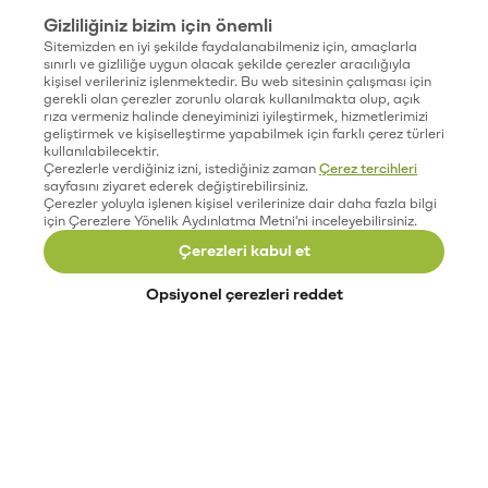
Gizliliğiniz bizim için önemli
Sitemizden en iyi şekilde faydalanabilmeniz için, amaçlarla
sınırlı ve gizliliğe uygun olacak şekilde çerezler aracılığıyla
kişisel verileriniz işlenmektedir. Bu web sitesinin çalışması için
gerekli olan çerezler zorunlu olarak kullanılmakta olup, açık
rıza vermeniz halinde deneyiminizi iyileştirmek, hizmetlerimizi
geliştirmek ve kişiselleştirme yapabilmek için farklı çerez türleri
kullanılabilecektir.
Çerezlerle verdiğiniz izni, istediğiniz zaman
Çerez tercihleri
sayfasını ziyaret ederek değiştirebilirsiniz.
Çerezler yoluyla işlenen kişisel verilerinize dair daha fazla bilgi
için Çerezlere Yönelik Aydınlatma Metni'ni inceleyebilirsiniz.
Çerezleri kabul et
Opsiyonel çerezleri reddet
Paribu’yu keşfet
Eğitimler
Etkinlikler