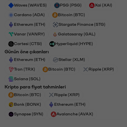
Waves (WAVES)
PSG (PSG)
Xai (XAI)
Cardano (ADA)
Bitcoin (BTC)
Ethereum (ETH)
Stargate Finance (STG)
Vanar (VANRY)
Galatasaray (GAL)
Cartesi (CTSI)
Hyperliquid (HYPE)
Günün öne çıkanları
Ethereum (ETH)
Stellar (XLM)
Tron (TRX)
Bitcoin (BTC)
Ripple (XRP)
Solana (SOL)
Kripto para fiyat tahminleri
Bitcoin (BTC)
Ripple (XRP)
Bonk (BONK)
Ethereum (ETH)
Synapse (SYN)
Avalanche (AVAX)