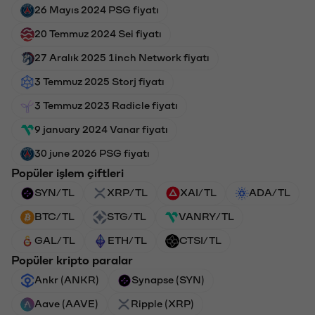
26 Mayıs 2024 PSG fiyatı
20 Temmuz 2024 Sei fiyatı
27 Aralık 2025 1inch Network fiyatı
3 Temmuz 2025 Storj fiyatı
3 Temmuz 2023 Radicle fiyatı
9 january 2024 Vanar fiyatı
30 june 2026 PSG fiyatı
Popüler işlem çiftleri
SYN/TL
XRP/TL
XAI/TL
ADA/TL
BTC/TL
STG/TL
VANRY/TL
GAL/TL
ETH/TL
CTSI/TL
Popüler kripto paralar
Ankr (ANKR)
Synapse (SYN)
Aave (AAVE)
Ripple (XRP)