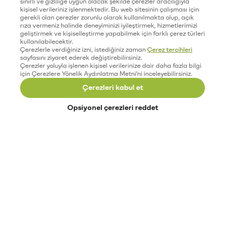
sınırlı ve gizliliğe uygun olacak şekilde çerezler aracılığıyla
kişisel verileriniz işlenmektedir. Bu web sitesinin çalışması için
gerekli olan çerezler zorunlu olarak kullanılmakta olup, açık
rıza vermeniz halinde deneyiminizi iyileştirmek, hizmetlerimizi
geliştirmek ve kişiselleştirme yapabilmek için farklı çerez türleri
kullanılabilecektir.
Çerezlerle verdiğiniz izni, istediğiniz zaman
Çerez tercihleri
sayfasını ziyaret ederek değiştirebilirsiniz.
Çerezler yoluyla işlenen kişisel verilerinize dair daha fazla bilgi
için Çerezlere Yönelik Aydınlatma Metni'ni inceleyebilirsiniz.
Çerezleri kabul et
Opsiyonel çerezleri reddet
Paribu’yu keşfet
Eğitimler
Etkinlikler
Açık pozisyonlar
Paribu sistem durumu