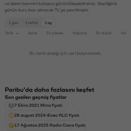
ve işlem hacmini kolayca görüntüleyebilirsiniz. Seçtiğiniz
günün kuru baz alınarak TL'ye çevrilmiştir.
1 gün
1 hafta
1 ay
Tarih
Açılış
En yüksek
Kapanış
En düşük
Haci
Bu tarih aralığı için veri bulunamadı.
Paribu'da daha fazlasını keşfet
Son gezilen geçmiş fiyatlar
7 Ekim 2021 Mina fiyatı
28 august 2024 iExec RLC fiyatı
17 Ağustos 2025 Radio Caca fiyatı