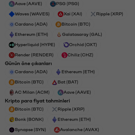
Aave (AAVE)
PSG (PSG)
Waves (WAVES)
Xai (XAI)
Ripple (XRP)
Cardano (ADA)
Bitcoin (BTC)
Ethereum (ETH)
Galatasaray (GAL)
Hyperliquid (HYPE)
Orchid (OXT)
Render (RENDER)
Chiliz (CHZ)
Günün öne çıkanları
Cardano (ADA)
Ethereum (ETH)
Bitcoin (BTC)
Bat (BAT)
AC Milan (ACM)
Aave (AAVE)
Kripto para fiyat tahminleri
Bitcoin (BTC)
Ripple (XRP)
Bonk (BONK)
Ethereum (ETH)
Synapse (SYN)
Avalanche (AVAX)