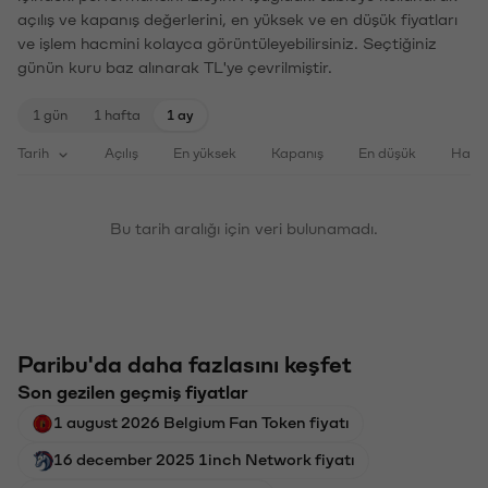
açılış ve kapanış değerlerini, en yüksek ve en düşük fiyatları
ve işlem hacmini kolayca görüntüleyebilirsiniz. Seçtiğiniz
günün kuru baz alınarak TL'ye çevrilmiştir.
1 gün
1 hafta
1 ay
Tarih
Açılış
En yüksek
Kapanış
En düşük
Haci
Bu tarih aralığı için veri bulunamadı.
Paribu'da daha fazlasını keşfet
Son gezilen geçmiş fiyatlar
1 august 2026 Belgium Fan Token fiyatı
16 december 2025 1inch Network fiyatı