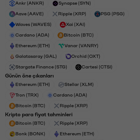
Ankr (ANKR)
Synapse (SYN)
Aave (AAVE)
Ripple (XRP)
PSG (PSG)
Waves (WAVES)
Xai (XAI)
Cardano (ADA)
Bitcoin (BTC)
Ethereum (ETH)
Vanar (VANRY)
Galatasaray (GAL)
Orchid (OXT)
Stargate Finance (STG)
Cartesi (CTSI)
Günün öne çıkanları
Ethereum (ETH)
Stellar (XLM)
Tron (TRX)
Cardano (ADA)
Bitcoin (BTC)
Ripple (XRP)
Kripto para fiyat tahminleri
Bitcoin (BTC)
Ripple (XRP)
Bonk (BONK)
Ethereum (ETH)