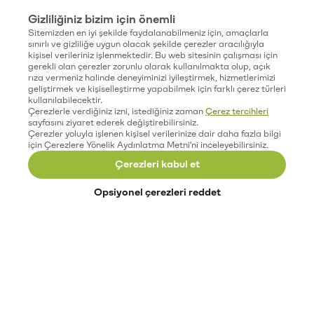
Gizliliğiniz bizim için önemli
Sitemizden en iyi şekilde faydalanabilmeniz için, amaçlarla
sınırlı ve gizliliğe uygun olacak şekilde çerezler aracılığıyla
kişisel verileriniz işlenmektedir. Bu web sitesinin çalışması için
gerekli olan çerezler zorunlu olarak kullanılmakta olup, açık
rıza vermeniz halinde deneyiminizi iyileştirmek, hizmetlerimizi
geliştirmek ve kişiselleştirme yapabilmek için farklı çerez türleri
kullanılabilecektir.
Çerezlerle verdiğiniz izni, istediğiniz zaman
Çerez tercihleri
sayfasını ziyaret ederek değiştirebilirsiniz.
Çerezler yoluyla işlenen kişisel verilerinize dair daha fazla bilgi
için Çerezlere Yönelik Aydınlatma Metni'ni inceleyebilirsiniz.
Çerezleri kabul et
Opsiyonel çerezleri reddet
Paribu’yu keşfet
Eğitimler