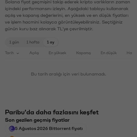
Solana fiyat geçmişini takip ederek kripto varlıkların zaman
içindeki performansını izleyin. Aşağıdaki tabloyu kullanarak
açılış ve kapanış değerlerini, en yüksek ve en düşük fiyatları
ve işlem hacmini kolayca görüntüleyebilirsiniz. Seçtiğiniz
günün kuru baz alınarak TL'ye çevrilmiştir.
1 gün
1 hafta
1 ay
Tarih
Açılış
En yüksek
Kapanış
En düşük
Haci
Bu tarih aralığı için veri bulunamadı.
Paribu'da daha fazlasını keşfet
Son gezilen geçmiş fiyatlar
5 Ağustos 2026 Bittorrent fiyatı