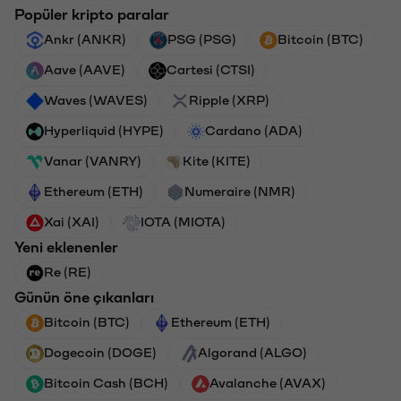
Popüler kripto paralar
Ankr (ANKR)
PSG (PSG)
Bitcoin (BTC)
Aave (AAVE)
Cartesi (CTSI)
Waves (WAVES)
Ripple (XRP)
Hyperliquid (HYPE)
Cardano (ADA)
Vanar (VANRY)
Kite (KITE)
Ethereum (ETH)
Numeraire (NMR)
Xai (XAI)
IOTA (MIOTA)
Yeni eklenenler
Re (RE)
Günün öne çıkanları
Bitcoin (BTC)
Ethereum (ETH)
Dogecoin (DOGE)
Algorand (ALGO)
Bitcoin Cash (BCH)
Avalanche (AVAX)