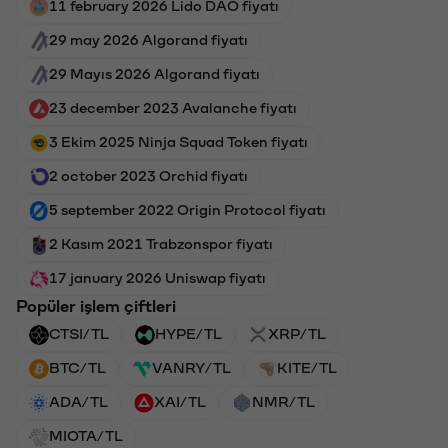
11 february 2026 Lido DAO fiyatı
29 may 2026 Algorand fiyatı
29 Mayıs 2026 Algorand fiyatı
23 december 2023 Avalanche fiyatı
3 Ekim 2025 Ninja Squad Token fiyatı
2 october 2023 Orchid fiyatı
5 september 2022 Origin Protocol fiyatı
2 Kasım 2021 Trabzonspor fiyatı
17 january 2026 Uniswap fiyatı
Popüler işlem çiftleri
CTSI/TL
HYPE/TL
XRP/TL
BTC/TL
VANRY/TL
KITE/TL
ADA/TL
XAI/TL
NMR/TL
MIOTA/TL