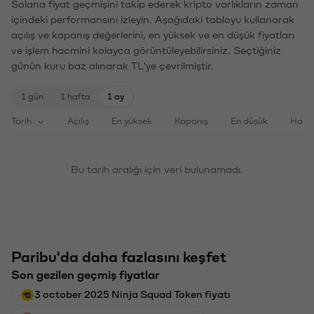
Solana fiyat geçmişini takip ederek kripto varlıkların zaman
içindeki performansını izleyin. Aşağıdaki tabloyu kullanarak
açılış ve kapanış değerlerini, en yüksek ve en düşük fiyatları
ve işlem hacmini kolayca görüntüleyebilirsiniz. Seçtiğiniz
günün kuru baz alınarak TL'ye çevrilmiştir.
1 gün
1 hafta
1 ay
Tarih
Açılış
En yüksek
Kapanış
En düşük
Haci
Bu tarih aralığı için veri bulunamadı.
Paribu'da daha fazlasını keşfet
Son gezilen geçmiş fiyatlar
3 october 2025 Ninja Squad Token fiyatı