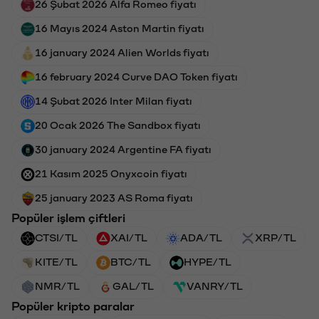
26 Şubat 2026 Alfa Romeo fiyatı
16 Mayıs 2024 Aston Martin fiyatı
16 january 2024 Alien Worlds fiyatı
16 february 2024 Curve DAO Token fiyatı
14 Şubat 2026 Inter Milan fiyatı
20 Ocak 2026 The Sandbox fiyatı
30 january 2024 Argentine FA fiyatı
21 Kasım 2025 Onyxcoin fiyatı
25 january 2023 AS Roma fiyatı
Popüler işlem çiftleri
CTSI/TL
XAI/TL
ADA/TL
XRP/TL
KITE/TL
BTC/TL
HYPE/TL
NMR/TL
GAL/TL
VANRY/TL
Popüler kripto paralar