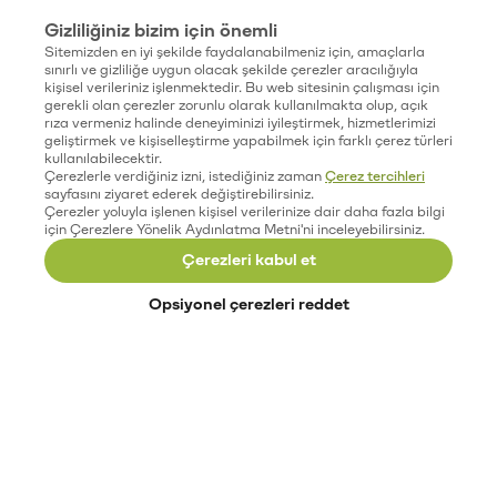
Gizliliğiniz bizim için önemli
Sitemizden en iyi şekilde faydalanabilmeniz için, amaçlarla
sınırlı ve gizliliğe uygun olacak şekilde çerezler aracılığıyla
kişisel verileriniz işlenmektedir. Bu web sitesinin çalışması için
gerekli olan çerezler zorunlu olarak kullanılmakta olup, açık
rıza vermeniz halinde deneyiminizi iyileştirmek, hizmetlerimizi
geliştirmek ve kişiselleştirme yapabilmek için farklı çerez türleri
kullanılabilecektir.
Çerezlerle verdiğiniz izni, istediğiniz zaman
Çerez tercihleri
sayfasını ziyaret ederek değiştirebilirsiniz.
Çerezler yoluyla işlenen kişisel verilerinize dair daha fazla bilgi
için Çerezlere Yönelik Aydınlatma Metni'ni inceleyebilirsiniz.
Çerezleri kabul et
Opsiyonel çerezleri reddet
Paribu’yu keşfet
Eğitimler