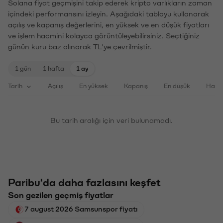
Solana fiyat geçmişini takip ederek kripto varlıkların zaman
içindeki performansını izleyin. Aşağıdaki tabloyu kullanarak
açılış ve kapanış değerlerini, en yüksek ve en düşük fiyatları
ve işlem hacmini kolayca görüntüleyebilirsiniz. Seçtiğiniz
günün kuru baz alınarak TL'ye çevrilmiştir.
1 gün
1 hafta
1 ay
Tarih
Açılış
En yüksek
Kapanış
En düşük
Haci
Bu tarih aralığı için veri bulunamadı.
Paribu'da daha fazlasını keşfet
Son gezilen geçmiş fiyatlar
7 august 2026 Samsunspor fiyatı