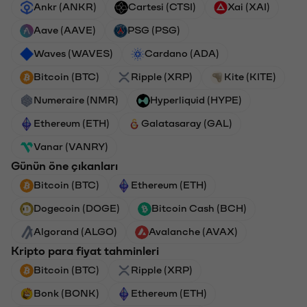
Ankr (ANKR)
Cartesi (CTSI)
Xai (XAI)
Aave (AAVE)
PSG (PSG)
Waves (WAVES)
Cardano (ADA)
Bitcoin (BTC)
Ripple (XRP)
Kite (KITE)
Numeraire (NMR)
Hyperliquid (HYPE)
Ethereum (ETH)
Galatasaray (GAL)
Vanar (VANRY)
Günün öne çıkanları
Bitcoin (BTC)
Ethereum (ETH)
Dogecoin (DOGE)
Bitcoin Cash (BCH)
Algorand (ALGO)
Avalanche (AVAX)
Kripto para fiyat tahminleri
Bitcoin (BTC)
Ripple (XRP)
Bonk (BONK)
Ethereum (ETH)