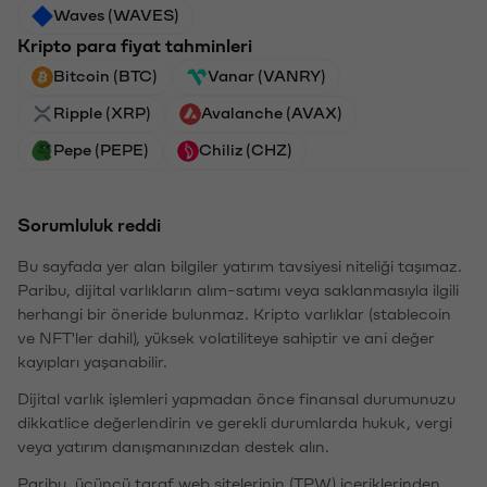
Waves (WAVES)
Kripto para fiyat tahminleri
Bitcoin (BTC)
Vanar (VANRY)
Ripple (XRP)
Avalanche (AVAX)
Pepe (PEPE)
Chiliz (CHZ)
Sorumluluk reddi
Bu sayfada yer alan bilgiler yatırım tavsiyesi niteliği taşımaz.
Paribu, dijital varlıkların alım-satımı veya saklanmasıyla ilgili
herhangi bir öneride bulunmaz. Kripto varlıklar (stablecoin
ve NFT'ler dahil), yüksek volatiliteye sahiptir ve ani değer
kayıpları yaşanabilir.
Dijital varlık işlemleri yapmadan önce finansal durumunuzu
dikkatlice değerlendirin ve gerekli durumlarda hukuk, vergi
veya yatırım danışmanınızdan destek alın.
Paribu, üçüncü taraf web sitelerinin (TPW) içeriklerinden