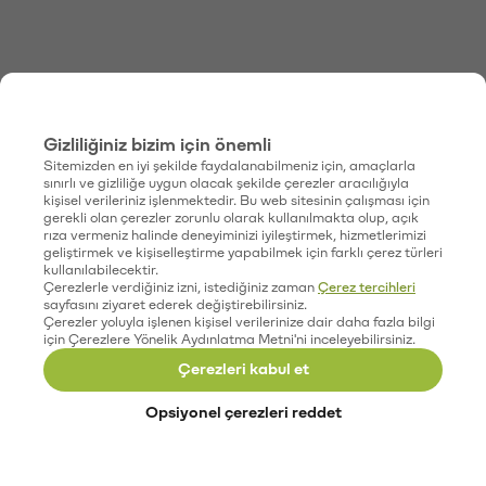
Gizliliğiniz bizim için önemli
Sitemizden en iyi şekilde faydalanabilmeniz için, amaçlarla
sınırlı ve gizliliğe uygun olacak şekilde çerezler aracılığıyla
kişisel verileriniz işlenmektedir. Bu web sitesinin çalışması için
gerekli olan çerezler zorunlu olarak kullanılmakta olup, açık
rıza vermeniz halinde deneyiminizi iyileştirmek, hizmetlerimizi
geliştirmek ve kişiselleştirme yapabilmek için farklı çerez türleri
kullanılabilecektir.
Çerezlerle verdiğiniz izni, istediğiniz zaman
Çerez tercihleri
sayfasını ziyaret ederek değiştirebilirsiniz.
Çerezler yoluyla işlenen kişisel verilerinize dair daha fazla bilgi
için Çerezlere Yönelik Aydınlatma Metni'ni inceleyebilirsiniz.
Çerezleri kabul et
Opsiyonel çerezleri reddet