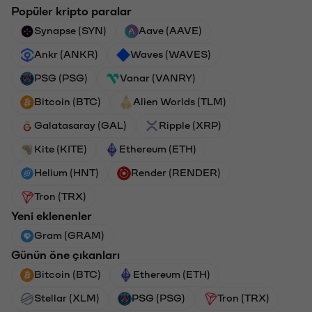
Popüler kripto paralar
Synapse (SYN)
Aave (AAVE)
Ankr (ANKR)
Waves (WAVES)
PSG (PSG)
Vanar (VANRY)
Bitcoin (BTC)
Alien Worlds (TLM)
Galatasaray (GAL)
Ripple (XRP)
Kite (KITE)
Ethereum (ETH)
Helium (HNT)
Render (RENDER)
Tron (TRX)
Yeni eklenenler
Gram (GRAM)
Günün öne çıkanları
Bitcoin (BTC)
Ethereum (ETH)
Stellar (XLM)
PSG (PSG)
Tron (TRX)