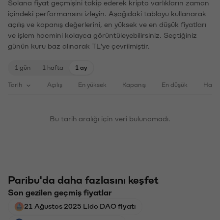
Solana fiyat geçmişini takip ederek kripto varlıkların zaman
içindeki performansını izleyin. Aşağıdaki tabloyu kullanarak
açılış ve kapanış değerlerini, en yüksek ve en düşük fiyatları
ve işlem hacmini kolayca görüntüleyebilirsiniz. Seçtiğiniz
günün kuru baz alınarak TL'ye çevrilmiştir.
1 gün
1 hafta
1 ay
Tarih
Açılış
En yüksek
Kapanış
En düşük
Haci
Bu tarih aralığı için veri bulunamadı.
Paribu'da daha fazlasını keşfet
Son gezilen geçmiş fiyatlar
21 Ağustos 2025 Lido DAO fiyatı