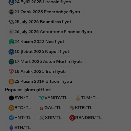
24 Eylül 2025 Litecoin fiyatı
21 Ocak 2023 Fenerbahçe fiyatı
25 july 2026 Boundless fiyatı
26 july 2026 Aerodrome Finance fiyatı
24 Kasım 2023 Neo fiyatı
10 Şubat 2026 Napoli fiyatı
17 Mart 2025 Aston Martin fiyatı
18 Aralık 2021 Tron fiyatı
22 Kasım 2019 Bitcoin fiyatı
Popüler işlem çiftleri
SYN/TL
VANRY/TL
TLM/TL
BTC/TL
GAL/TL
KITE/TL
HNT/TL
XRP/TL
RENDER/TL
ETH/TL