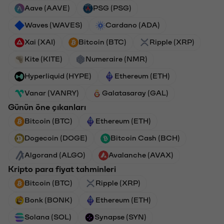
Aave (AAVE)
PSG (PSG)
Waves (WAVES)
Cardano (ADA)
Xai (XAI)
Bitcoin (BTC)
Ripple (XRP)
Kite (KITE)
Numeraire (NMR)
Hyperliquid (HYPE)
Ethereum (ETH)
Vanar (VANRY)
Galatasaray (GAL)
Günün öne çıkanları
Bitcoin (BTC)
Ethereum (ETH)
Dogecoin (DOGE)
Bitcoin Cash (BCH)
Algorand (ALGO)
Avalanche (AVAX)
Kripto para fiyat tahminleri
Bitcoin (BTC)
Ripple (XRP)
Bonk (BONK)
Ethereum (ETH)
Solana (SOL)
Synapse (SYN)