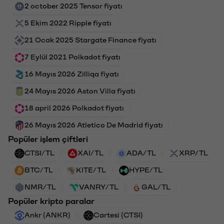
2 october 2025 Tensor fiyatı
5 Ekim 2022 Ripple fiyatı
21 Ocak 2025 Stargate Finance fiyatı
7 Eylül 2021 Polkadot fiyatı
16 Mayıs 2026 Zilliqa fiyatı
24 Mayıs 2026 Aston Villa fiyatı
18 april 2026 Polkadot fiyatı
26 Mayıs 2026 Atletico De Madrid fiyatı
Popüler işlem çiftleri
CTSI/TL
XAI/TL
ADA/TL
XRP/TL
BTC/TL
KITE/TL
HYPE/TL
NMR/TL
VANRY/TL
GAL/TL
Popüler kripto paralar
Ankr (ANKR)
Cartesi (CTSI)