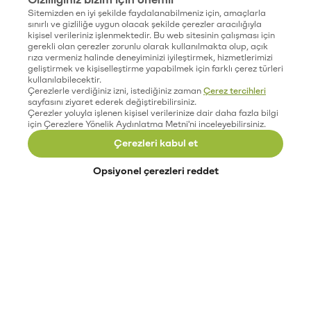
Sitemizden en iyi şekilde faydalanabilmeniz için, amaçlarla
sınırlı ve gizliliğe uygun olacak şekilde çerezler aracılığıyla
kişisel verileriniz işlenmektedir. Bu web sitesinin çalışması için
gerekli olan çerezler zorunlu olarak kullanılmakta olup, açık
rıza vermeniz halinde deneyiminizi iyileştirmek, hizmetlerimizi
geliştirmek ve kişiselleştirme yapabilmek için farklı çerez türleri
kullanılabilecektir.
Çerezlerle verdiğiniz izni, istediğiniz zaman
Çerez tercihleri
sayfasını ziyaret ederek değiştirebilirsiniz.
Çerezler yoluyla işlenen kişisel verilerinize dair daha fazla bilgi
için Çerezlere Yönelik Aydınlatma Metni'ni inceleyebilirsiniz.
Çerezleri kabul et
Opsiyonel çerezleri reddet
Paribu’yu keşfet
Eğitimler
Etkinlikler
Açık pozisyonlar