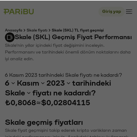
Giriş yap
Anasayfa
Skale fiyatı
Skale (SKL) TL fiyat geçmişi
Skale (SKL) Geçmiş Fiyat Performansı
Skale'nin yıllar içindeki fiyat değişimini inceleyin.
Performansını ve tarihindeki önemli dönüm noktalarını daha
iyi analiz edin.
6 Kasım 2023 tarihindeki Skale fiyatı ne kadardı?
6
Kasım
2023
tarihindeki
Skale
fiyatı ne kadardı?
₺0,8068
≈
$0,02804115
Skale geçmiş fiyatları
Skale fiyat geçmişini takip ederek kripto varlıkların zaman
içindeki performansını izleyin. Aşağıdaki tabloyu kullanarak