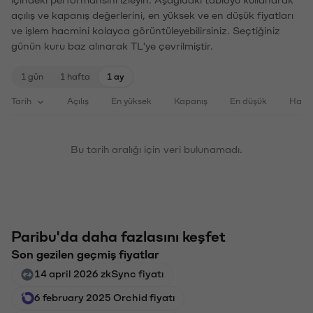
açılış ve kapanış değerlerini, en yüksek ve en düşük fiyatları
ve işlem hacmini kolayca görüntüleyebilirsiniz. Seçtiğiniz
günün kuru baz alınarak TL'ye çevrilmiştir.
1 gün
1 hafta
1 ay
Tarih
Açılış
En yüksek
Kapanış
En düşük
Haci
Bu tarih aralığı için veri bulunamadı.
Paribu'da daha fazlasını keşfet
Son gezilen geçmiş fiyatlar
14 april 2026 zkSync fiyatı
6 february 2025 Orchid fiyatı