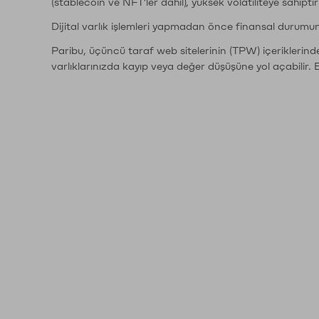
(stablecoin ve NFT'ler dahil), yüksek volatiliteye sahipti
Dijital varlık işlemleri yapmadan önce finansal durumu
Paribu, üçüncü taraf web sitelerinin (TPW) içeriklerin
varlıklarınızda kayıp veya değer düşüşüne yol açabilir. 