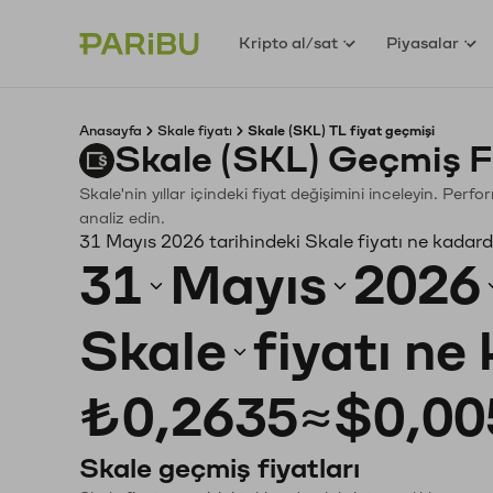
Kripto al/sat
Piyasalar
Anasayfa
Skale fiyatı
Skale (SKL) TL fiyat geçmişi
Skale (SKL) Geçmiş F
Skale'nin yıllar içindeki fiyat değişimini inceleyin. Per
analiz edin.
31 Mayıs 2026 tarihindeki Skale fiyatı ne kadard
31
Mayıs
2026
Skale
fiyatı ne
₺0,2635
≈
$0,00
Skale geçmiş fiyatları