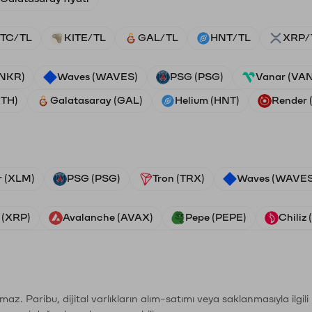
TC/TL
KITE/TL
GAL/TL
HNT/TL
XRP/
ANKR)
Waves (WAVES)
PSG (PSG)
Vanar (VA
ETH)
Galatasaray (GAL)
Helium (HNT)
Render
r (XLM)
PSG (PSG)
Tron (TRX)
Waves (WAVES
 (XRP)
Avalanche (AVAX)
Pepe (PEPE)
Chiliz
şımaz. Paribu, dijital varlıkların alım-satımı veya saklanmasıyla ilgi