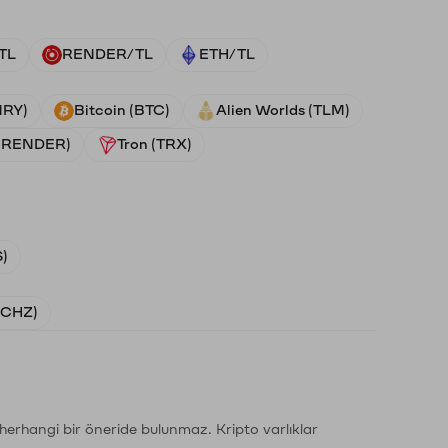
TL
RENDER/TL
ETH/TL
NRY)
Bitcoin (BTC)
Alien Worlds (TLM)
 (RENDER)
Tron (TRX)
)
 (CHZ)
li herhangi bir öneride bulunmaz. Kripto varlıklar