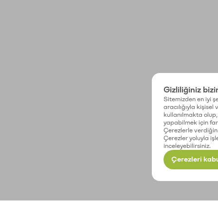
Gizliliğiniz biz
Sitemizden en iyi şe
aracılığıyla kişisel
kullanılmakta olup, 
yapabilmek için fark
Çerezlerle verdiğin
Çerezler yoluyla işl
inceleyebilirsiniz.
Çerezleri kabu