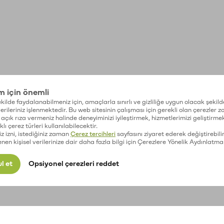
im için önemli
kilde faydalanabilmeniz için, amaçlarla sınırlı ve gizliliğe uygun olacak şekild
 verileriniz işlenmektedir. Bu web sitesinin çalışması için gerekli olan çerezler 
açık rıza vermeniz halinde deneyiminizi iyileştirmek, hizmetlerimizi geliştirmek
lı çerez türleri kullanılabilecektir.
iz izni, istediğiniz zaman
Çerez tercihleri
sayfasını ziyaret ederek değiştirebilir
enen kişisel verilerinize dair daha fazla bilgi için Çerezlere Yönelik Aydınlatma
l et
Opsiyonel çerezleri reddet