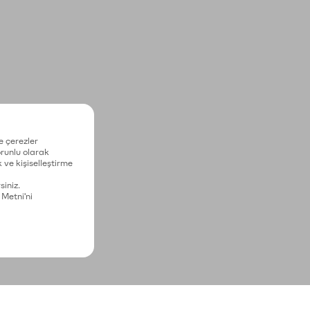
e çerezler
zorunlu olarak
 ve kişiselleştirme
siniz.
 Metni'ni