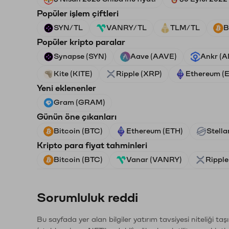
Popüler işlem çiftleri
SYN/TL
VANRY/TL
TLM/TL
B
Popüler kripto paralar
Synapse (SYN)
Aave (AAVE)
Ankr (
Kite (KITE)
Ripple (XRP)
Ethereum (
Yeni eklenenler
Gram (GRAM)
Günün öne çıkanları
Bitcoin (BTC)
Ethereum (ETH)
Stella
Kripto para fiyat tahminleri
Bitcoin (BTC)
Vanar (VANRY)
Ripple
Sorumluluk reddi
Bu sayfada yer alan bilgiler yatırım tavsiyesi niteliği ta