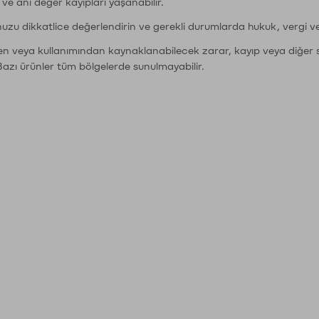
r ve ani değer kayıpları yaşanabilir.
nuzu dikkatlice değerlendirin ve gerekli durumlarda hukuk, vergi v
den veya kullanımından kaynaklanabilecek zarar, kayıp veya diğer 
Bazı ürünler tüm bölgelerde sunulmayabilir.