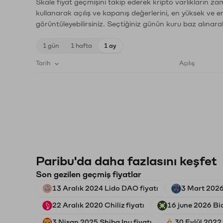
Skale fiyat geçmişini takip ederek kripto varlıkların za
kullanarak açılış ve kapanış değerlerini, en yüksek ve e
görüntüleyebilirsiniz. Seçtiğiniz günün kuru baz alınarak
1 gün
1 hafta
1 ay
Tarih
Açılış
Paribu'da daha fazlasını keşfet
Son gezilen geçmiş fiyatlar
13 Aralık 2024 Lido DAO fiyatı
3 Mart 2026
22 Aralık 2020 Chiliz fiyatı
16 june 2026 Bio
3 Nisan 2025 Shiba Inu fiyatı
30 Eylül 2022