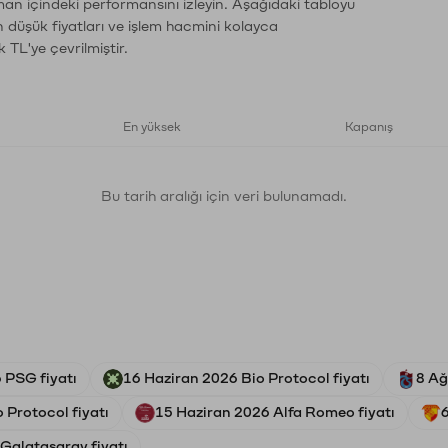
man içindeki performansını izleyin. Aşağıdaki tabloyu
n düşük fiyatları ve işlem hacmini kolayca
 TL'ye çevrilmiştir.
En yüksek
Kapanış
Bu tarih aralığı için veri bulunamadı.
 PSG fiyatı
16 Haziran 2026 Bio Protocol fiyatı
8 Ağ
 Protocol fiyatı
15 Haziran 2026 Alfa Romeo fiyatı
 Galatasaray fiyatı