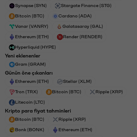
Synapse (SYN)
Stargate Finance (STG)
Bitcoin (BTC)
Cardano (ADA)
Vanar (VANRY)
Galatasaray (GAL)
Ethereum (ETH)
Render (RENDER)
Hyperliquid (HYPE)
Yeni eklenenler
Gram (GRAM)
Günün öne çıkanları
Ethereum (ETH)
Stellar (XLM)
Tron (TRX)
Bitcoin (BTC)
Ripple (XRP)
Litecoin (LTC)
Kripto para fiyat tahminleri
Bitcoin (BTC)
Ripple (XRP)
Bonk (BONK)
Ethereum (ETH)