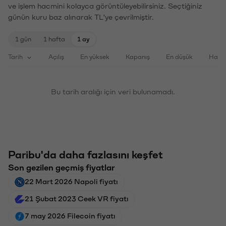
ve işlem hacmini kolayca görüntüleyebilirsiniz. Seçtiğiniz
günün kuru baz alınarak TL'ye çevrilmiştir.
1 gün
1 hafta
1 ay
Tarih
Açılış
En yüksek
Kapanış
En düşük
Haci
Bu tarih aralığı için veri bulunamadı.
Paribu'da daha fazlasını keşfet
Son gezilen geçmiş fiyatlar
22 Mart 2026 Napoli fiyatı
21 Şubat 2023 Ceek VR fiyatı
7 may 2026 Filecoin fiyatı