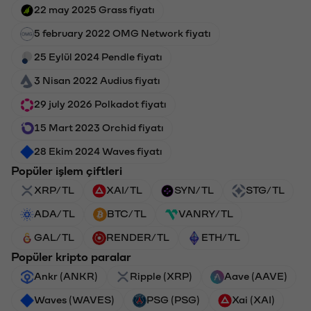
22 may 2025 Grass fiyatı
5 february 2022 OMG Network fiyatı
25 Eylül 2024 Pendle fiyatı
3 Nisan 2022 Audius fiyatı
29 july 2026 Polkadot fiyatı
15 Mart 2023 Orchid fiyatı
28 Ekim 2024 Waves fiyatı
Popüler işlem çiftleri
XRP/TL
XAI/TL
SYN/TL
STG/TL
ADA/TL
BTC/TL
VANRY/TL
GAL/TL
RENDER/TL
ETH/TL
Popüler kripto paralar
Ankr (ANKR)
Ripple (XRP)
Aave (AAVE)
Waves (WAVES)
PSG (PSG)
Xai (XAI)