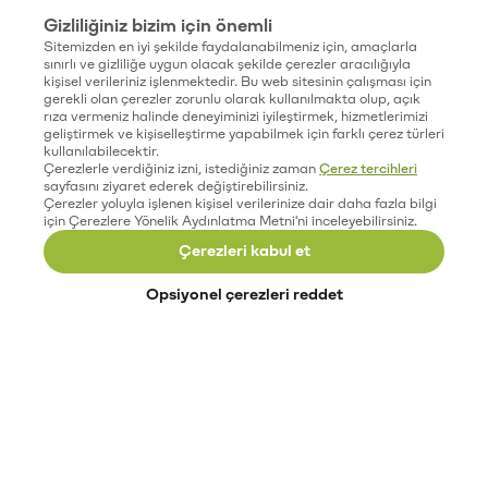
Gizliliğiniz bizim için önemli
Sitemizden en iyi şekilde faydalanabilmeniz için, amaçlarla
sınırlı ve gizliliğe uygun olacak şekilde çerezler aracılığıyla
kişisel verileriniz işlenmektedir. Bu web sitesinin çalışması için
gerekli olan çerezler zorunlu olarak kullanılmakta olup, açık
rıza vermeniz halinde deneyiminizi iyileştirmek, hizmetlerimizi
geliştirmek ve kişiselleştirme yapabilmek için farklı çerez türleri
kullanılabilecektir.
Çerezlerle verdiğiniz izni, istediğiniz zaman
Çerez tercihleri
sayfasını ziyaret ederek değiştirebilirsiniz.
Çerezler yoluyla işlenen kişisel verilerinize dair daha fazla bilgi
için Çerezlere Yönelik Aydınlatma Metni'ni inceleyebilirsiniz.
Çerezleri kabul et
Opsiyonel çerezleri reddet
Paribu’yu keşfet
Eğitimler
Etkinlikler