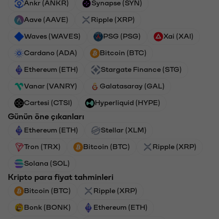
Ankr (ANKR)
Synapse (SYN)
Aave (AAVE)
Ripple (XRP)
Waves (WAVES)
PSG (PSG)
Xai (XAI)
Cardano (ADA)
Bitcoin (BTC)
Ethereum (ETH)
Stargate Finance (STG)
Vanar (VANRY)
Galatasaray (GAL)
Cartesi (CTSI)
Hyperliquid (HYPE)
Günün öne çıkanları
Ethereum (ETH)
Stellar (XLM)
Tron (TRX)
Bitcoin (BTC)
Ripple (XRP)
Solana (SOL)
Kripto para fiyat tahminleri
Bitcoin (BTC)
Ripple (XRP)
Bonk (BONK)
Ethereum (ETH)