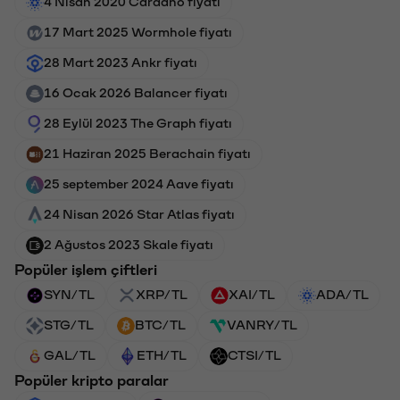
4 Nisan 2020 Cardano fiyatı
17 Mart 2025 Wormhole fiyatı
28 Mart 2023 Ankr fiyatı
16 Ocak 2026 Balancer fiyatı
28 Eylül 2023 The Graph fiyatı
21 Haziran 2025 Berachain fiyatı
25 september 2024 Aave fiyatı
24 Nisan 2026 Star Atlas fiyatı
2 Ağustos 2023 Skale fiyatı
Popüler işlem çiftleri
SYN/TL
XRP/TL
XAI/TL
ADA/TL
STG/TL
BTC/TL
VANRY/TL
GAL/TL
ETH/TL
CTSI/TL
Popüler kripto paralar