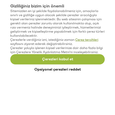
Gizliliğiniz bizim için önemli
Sitemizden en iyi şekilde faydalanabilmeniz için, amaçlarla
sınırlı ve gizliliğe uygun olacak şekilde çerezler aracılığıyla
kişisel verileriniz işlenmektedir. Bu web sitesinin çalışması için
gerekli olan çerezler zorunlu olarak kullanılmakta olup, açık
rıza vermeniz halinde deneyiminizi iyileştirmek, hizmetlerimizi
geliştirmek ve kişiselleştirme yapabilmek için farklı çerez türleri
kullanılabilecektir.
Çerezlerle verdiğiniz izni, istediğiniz zaman
Çerez tercihleri
sayfasını ziyaret ederek değiştirebilirsiniz.
Çerezler yoluyla işlenen kişisel verilerinize dair daha fazla bilgi
için Çerezlere Yönelik Aydınlatma Metni'ni inceleyebilirsiniz.
Çerezleri kabul et
Opsiyonel çerezleri reddet
Paribu’yu keşfet
Eğitimler
Etkinlikler