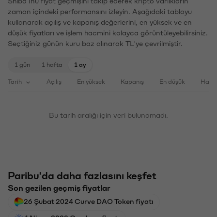
Shiba Inu fiyat geçmişini takip ederek kripto varlıkların
zaman içindeki performansını izleyin. Aşağıdaki tabloyu
kullanarak açılış ve kapanış değerlerini, en yüksek ve en
düşük fiyatları ve işlem hacmini kolayca görüntüleyebilirsiniz.
Seçtiğiniz günün kuru baz alınarak TL'ye çevrilmiştir.
1 gün
1 hafta
1 ay
Tarih
Açılış
En yüksek
Kapanış
En düşük
Haci
Bu tarih aralığı için veri bulunamadı.
Paribu'da daha fazlasını keşfet
Son gezilen geçmiş fiyatlar
26 Şubat 2024 Curve DAO Token fiyatı