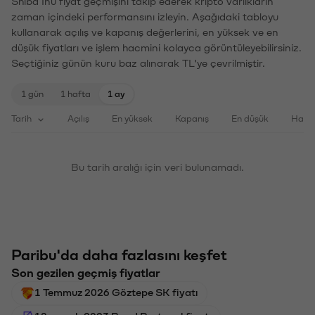
Shiba Inu fiyat geçmişini takip ederek kripto varlıkların
zaman içindeki performansını izleyin. Aşağıdaki tabloyu
kullanarak açılış ve kapanış değerlerini, en yüksek ve en
düşük fiyatları ve işlem hacmini kolayca görüntüleyebilirsiniz.
Seçtiğiniz günün kuru baz alınarak TL'ye çevrilmiştir.
1 gün
1 hafta
1 ay
Tarih
Açılış
En yüksek
Kapanış
En düşük
Haci
Bu tarih aralığı için veri bulunamadı.
Paribu'da daha fazlasını keşfet
Son gezilen geçmiş fiyatlar
1 Temmuz 2026 Göztepe SK fiyatı