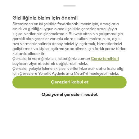
Gizliliğiniz bizim için önemli
Sitemizden en iyi şekilde faydalanabilmeniz için, amaçlarla
sınırlı ve gizliliğe uygun olacak şekilde çerezler aracılığıyla
kişisel verileriniz işlenmektedir. Bu web sitesinin çalışması için
gerekli olan çerezler zorunlu olarak kullanılmakta olup, açık
rıza vermeniz halinde deneyiminizi iyileştirmek, hizmetlerimizi
geliştirmek ve kişiselleştirme yapabilmek için farklı çerez türleri
kullanılabilecektir.
Çerezlerle verdiğiniz izni, istediğiniz zaman
Çerez tercihleri
sayfasını ziyaret ederek değiştirebilirsiniz.
Çerezler yoluyla işlenen kişisel verilerinize dair daha fazla bilgi
için Çerezlere Yönelik Aydınlatma Metni'ni inceleyebilirsiniz.
Çerezleri kabul et
Opsiyonel çerezleri reddet
Paribu’yu keşfet