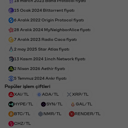
18 march 2023 Band Protocol fiyatı
15 Ocak 2024 Bittorrent fiyatı
6 Aralık 2022 Origin Protocol fiyatı
28 Aralık 2024 MyNeighborAlice fiyatı
7 Aralık 2023 Radio Caca fiyatı
2 may 2025 Star Atlas fiyatı
13 Kasım 2024 1inch Network fiyatı
2 Nisan 2026 Aethir fiyatı
5 Temmuz 2024 Ankr fiyatı
Popüler işlem çiftleri
XAI/TL
ADA/TL
XRP/TL
HYPE/TL
SYN/TL
GAL/TL
BTC/TL
NMR/TL
RENDER/TL
CHZ/TL