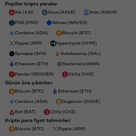
Popüler kripto paralar
Xai (XAI)
Aave (AAVE)
Ankr (ANKR)
PSG (PSG)
Waves (WAVES)
Cardano (ADA)
Bitcoin (BTC)
Ripple (XRP)
Hyperliquid (HYPE)
Synapse (SYN)
Galatasaray (GAL)
Ethereum (ETH)
Numeraire (NMR)
Render (RENDER)
Chiliz (CHZ)
Günün öne çıkanları
Bitcoin (BTC)
Ethereum (ETH)
Cardano (ADA)
Dogecoin (DOGE)
Bat (BAT)
Chiliz (CHZ)
Kripto para fiyat tahminleri
Bitcoin (BTC)
Ripple (XRP)